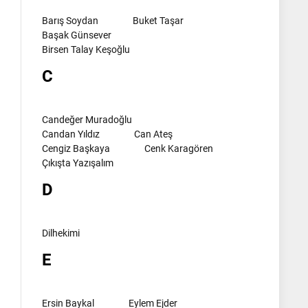
Barış Soydan
Buket Taşar
Başak Günsever
Birsen Talay Keşoğlu
C
Candeğer Muradoğlu
Candan Yıldız
Can Ateş
Cengiz Başkaya
Cenk Karagören
Çıkışta Yazışalım
D
Dilhekimi
E
Ersin Baykal
Eylem Ejder