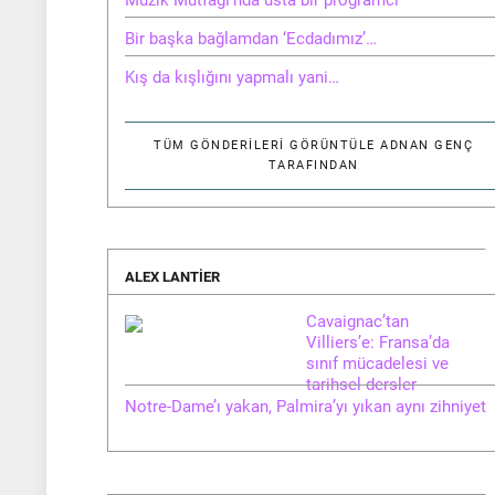
Bir başka bağlamdan ‘Ecdadımız’…
Kış da kışlığını yapmalı yani…
TÜM GÖNDERILERI GÖRÜNTÜLE
ADNAN GENÇ
TARAFINDAN
ALEX LANTIER
Cavaignac’tan
Villiers’e: Fransa’da
sınıf mücadelesi ve
tarihsel dersler
Notre-Dame’ı yakan, Palmira’yı yıkan aynı zihniyet