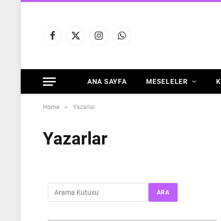
Facebook
X
Instagram
WhatsApp
(Twitter)
ANA SAYFA
MESELELER
K
»
Home
Yazarlar
Yazarlar