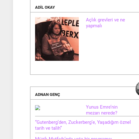
ADIL OKAY
Açlık grevleri ve ne
yapmalı
ADNAN GENÇ
Yunus Emre’nin
mezarı nerede?
“Gutenberg’den, Zuckerberg’e, Yaşadığım öznel
tarih ve talih”
Müzik Mutfağı’nda usta bir programcı