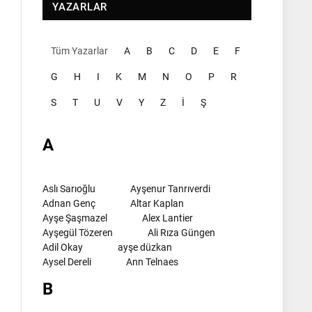
YAZARLAR
Tüm Yazarlar
A
B
C
D
E
F
G
H
I
K
M
N
O
P
R
S
T
U
V
Y
Z
İ
Ş
A
Aslı Sarıoğlu
Ayşenur Tanrıverdi
Adnan Genç
Altar Kaplan
Ayşe Şaşmazel
Alex Lantier
Ayşegül Tözeren
Ali Rıza Güngen
Adil Okay
ayşe düzkan
Aysel Dereli
Ann Telnaes
B