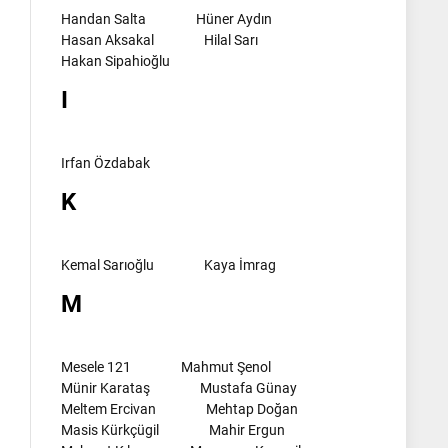
Handan Salta
Hüner Aydın
Hasan Aksakal
Hilal Sarı
Hakan Sipahioğlu
I
Irfan Özdabak
K
Kemal Sarıoğlu
Kaya İmrag
M
Mesele 121
Mahmut Şenol
Münir Karataş
Mustafa Günay
Meltem Ercivan
Mehtap Doğan
Masis Kürkçügil
Mahir Ergun