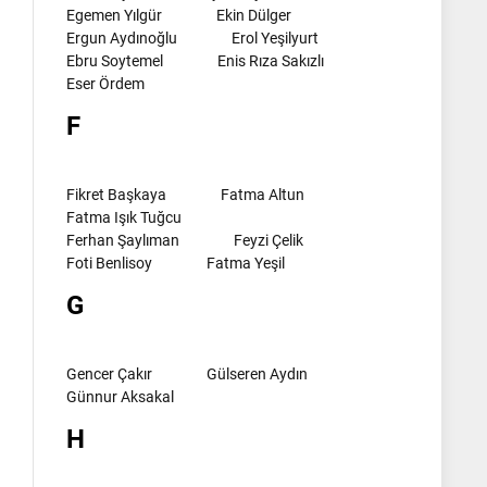
Egemen Yılgür
Ekin Dülger
Ergun Aydınoğlu
Erol Yeşilyurt
Ebru Soytemel
Enis Rıza Sakızlı
Eser Ördem
F
Fikret Başkaya
Fatma Altun
Fatma Işık Tuğcu
Ferhan Şaylıman
Feyzi Çelik
Foti Benlisoy
Fatma Yeşil
G
Gencer Çakır
Gülseren Aydın
Günnur Aksakal
H