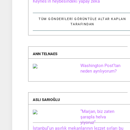
Keynes’in heybesindeki yapay zekâ
TÜM GÖNDERILERI GÖRÜNTÜLE
ALTAR KAPLAN
TARAFINDAN
ANN TELNAES
Washington Post’tan
neden ayrılıyorum?
ASLI SARIOĞLU
“Marjan, biz zaten
şarapla helva
yiyoruz”
İstanbul’un asırlık mekanlarının lezzet sırları bu