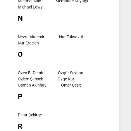
Mehmet Kılıç
Memnune Kayagil
Michael Löwy
N
Nevra Akdemir
Nur Tuksavul
Nur Ergelen
O
Özen B. Demir
Özgür Seyhan
Özlem Şimşek
Özge Kar
Osman Akınhay
Ömer Çeşit
P
Pınar Çekirge
R