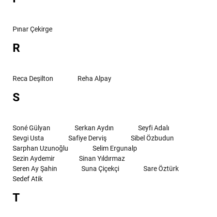
Pınar Çekirge
R
Reca Deşilton
Reha Alpay
S
Soné Gülyan
Serkan Aydın
Seyfi Adalı
Sevgi Usta
Safiye Derviş
Sibel Özbudun
Sarphan Uzunoğlu
Selim Ergunalp
Sezin Aydemir
Sinan Yıldırmaz
Seren Ay Şahin
Suna Çiçekçi
Sare Öztürk
Sedef Atik
T