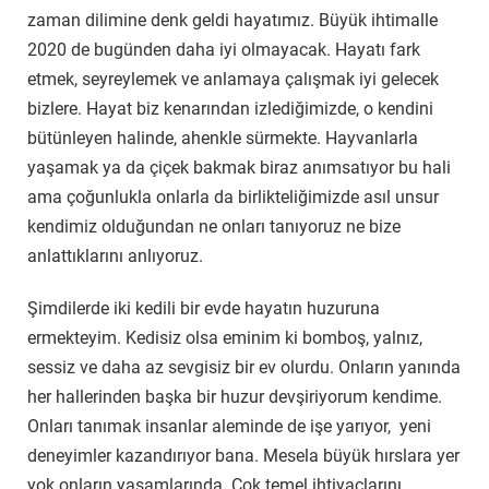
zaman dilimine denk geldi hayatımız. Büyük ihtimalle
2020 de bugünden daha iyi olmayacak. Hayatı fark
etmek, seyreylemek ve anlamaya çalışmak iyi gelecek
bizlere. Hayat biz kenarından izlediğimizde, o kendini
bütünleyen halinde, ahenkle sürmekte. Hayvanlarla
yaşamak ya da çiçek bakmak biraz anımsatıyor bu hali
ama çoğunlukla onlarla da birlikteliğimizde asıl unsur
kendimiz olduğundan ne onları tanıyoruz ne bize
anlattıklarını anlıyoruz.
Şimdilerde iki kedili bir evde hayatın huzuruna
ermekteyim. Kedisiz olsa eminim ki bomboş, yalnız,
sessiz ve daha az sevgisiz bir ev olurdu. Onların yanında
her hallerinden başka bir huzur devşiriyorum kendime.
Onları tanımak insanlar aleminde de işe yarıyor, yeni
deneyimler kazandırıyor bana. Mesela büyük hırslara yer
yok onların yaşamlarında. Çok temel ihtiyaçlarını