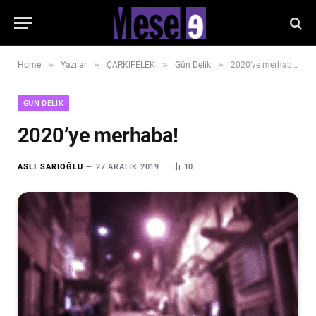
»
»
»
»
Home
Yazılar
ÇARKIFELEK
Gün Delik
2020’ye merhaba!
GÜN DELIK
2020’ye merhaba!
ASLI SARIOĞLU
27 ARALIK 2019
10