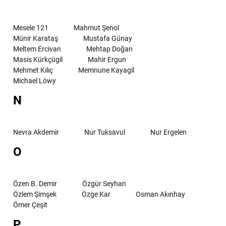
Mesele 121
Mahmut Şenol
Münir Karataş
Mustafa Günay
Meltem Ercivan
Mehtap Doğan
Masis Kürkçügil
Mahir Ergun
Mehmet Kılıç
Memnune Kayagil
Michael Löwy
N
Nevra Akdemir
Nur Tuksavul
Nur Ergelen
O
Özen B. Demir
Özgür Seyhan
Özlem Şimşek
Özge Kar
Osman Akınhay
Ömer Çeşit
P