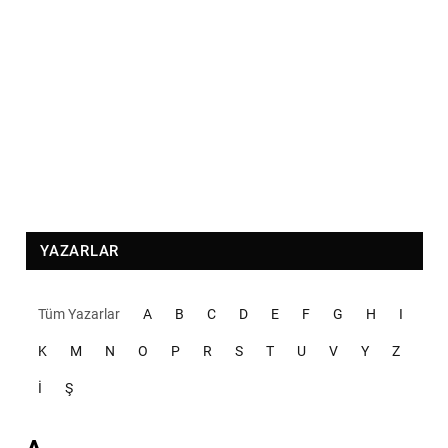
YAZARLAR
Tüm Yazarlar
A
B
C
D
E
F
G
H
I
K
M
N
O
P
R
S
T
U
V
Y
Z
İ
Ş