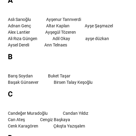
A
Aslı Sarıoğlu
Ayşenur Tanrıverdi
Adnan Genç
Altar Kaplan
Ayşe Şaşmazel
Alex Lantier
Ayşegül Tözeren
Ali Rıza Güngen
Adil Okay
ayşe düzkan
Aysel Dereli
Ann Telnaes
B
Barış Soydan
Buket Taşar
Başak Günsever
Birsen Talay Keşoğlu
C
Candeğer Muradoğlu
Candan Yıldız
Can Ateş
Cengiz Başkaya
Cenk Karagören
Çıkışta Yazışalım