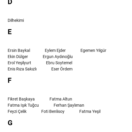
D
Dilhekimi
E
Ersin Baykal
Eylem Ejder
Egemen Yılgür
Ekin Dülger
Ergun Aydınoğlu
Erol Yeşilyurt
Ebru Soytemel
Enis Rıza Sakızlı
Eser Ördem
F
Fikret Başkaya
Fatma Altun
Fatma Işık Tuğcu
Ferhan Şaylıman
Feyzi Çelik
Foti Benlisoy
Fatma Yeşil
G