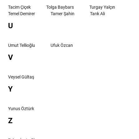
Tacim Çiçek
Tolga Baybars
Turgay Yalçın
Temel Demirer
Tamer Şahin
Tarık Ali
U
Umut Tellioğlu
Ufuk Özcan
V
Veysel Gültaş
Y
Yunus Öztürk
Z