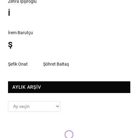
Zehra İpşiroğlu
İ
İrem Barutçu
Ş
Şefik Onat
Şöhret Baltaş
AYLIK ARŞİV
AYLIK
ARŞİV