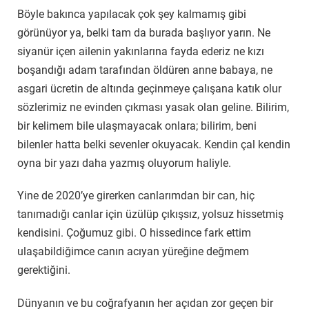
Böyle bakınca yapılacak çok şey kalmamış gibi
görünüyor ya, belki tam da burada başlıyor yarın. Ne
siyanür içen ailenin yakınlarına fayda ederiz ne kızı
boşandığı adam tarafından öldüren anne babaya, ne
asgari ücretin de altında geçinmeye çalışana katık olur
sözlerimiz ne evinden çıkması yasak olan geline. Bilirim,
bir kelimem bile ulaşmayacak onlara; bilirim, beni
bilenler hatta belki sevenler okuyacak. Kendin çal kendin
oyna bir yazı daha yazmış oluyorum haliyle.
Yine de 2020’ye girerken canlarımdan bir can, hiç
tanımadığı canlar için üzülüp çıkışsız, yolsuz hissetmiş
kendisini. Çoğumuz gibi. O hissedince fark ettim
ulaşabildiğimce canın acıyan yüreğine değmem
gerektiğini.
Dünyanın ve bu coğrafyanın her açıdan zor geçen bir