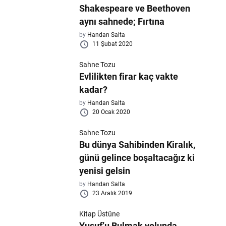
Shakespeare ve Beethoven
aynı sahnede; Fırtına
by
Handan Salta
11 Şubat 2020
Sahne Tozu
Evlilikten firar kaç vakte
kadar?
by
Handan Salta
20 Ocak 2020
Sahne Tozu
Bu dünya Sahibinden Kiralık,
günü gelince boşaltacağız ki
yenisi gelsin
by
Handan Salta
23 Aralık 2019
Kitap Üstüne
Yusuf’u Bulmak yolunda