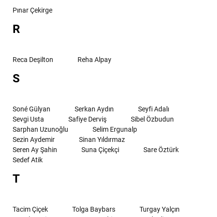
Pınar Çekirge
R
Reca Deşilton
Reha Alpay
S
Soné Gülyan
Serkan Aydın
Seyfi Adalı
Sevgi Usta
Safiye Derviş
Sibel Özbudun
Sarphan Uzunoğlu
Selim Ergunalp
Sezin Aydemir
Sinan Yıldırmaz
Seren Ay Şahin
Suna Çiçekçi
Sare Öztürk
Sedef Atik
T
Tacim Çiçek
Tolga Baybars
Turgay Yalçın