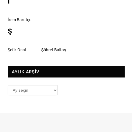
İ
İrem Barutçu
Ş
Şefik Onat
Şöhret Baltaş
AYLIK ARŞİV
AYLIK
ARŞİV