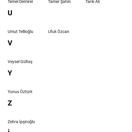
Temel Demirer
Tamer Şahin
Tarık Ali
U
Umut Tellioğlu
Ufuk Özcan
V
Veysel Gültaş
Y
Yunus Öztürk
Z
Zehra İpşiroğlu