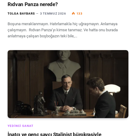
Rıdvan Panza nerede?
TOLGA BAYBARS
3 TEMMUZ 2026
133
Boşuna meraklanmayın. Hatırlamakla hiç uğraşmayın. Anlamaya
çalışmayın. Rıdvan Panza’yı kimse tanımaz. Ve hatta onu burada
anlatmaya çalışan boşboğazın teki bile,…
YEDINCI SANAT
İnatçı ve genç savcı Stalinist bürokrasiyle