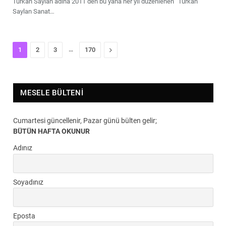
Türkan Saylan adına 2011’den bu yana her yıl düzenlenen ‘’Türkan
Saylan Sanat…
…
Next
1
2
3
170
MESELE BÜLTENI
Cumartesi güncellenir, Pazar günü bülten gelir;
BÜTÜN HAFTA OKUNUR
Adınız
Soyadınız
Eposta