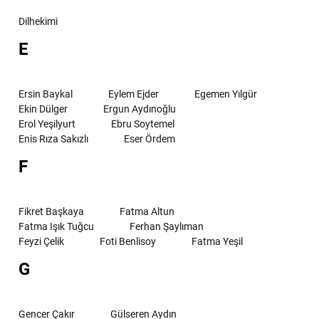
Dilhekimi
E
Ersin Baykal
Eylem Ejder
Egemen Yılgür
Ekin Dülger
Ergun Aydınoğlu
Erol Yeşilyurt
Ebru Soytemel
Enis Rıza Sakızlı
Eser Ördem
F
Fikret Başkaya
Fatma Altun
Fatma Işık Tuğcu
Ferhan Şaylıman
Feyzi Çelik
Foti Benlisoy
Fatma Yeşil
G
Gencer Çakır
Gülseren Aydın