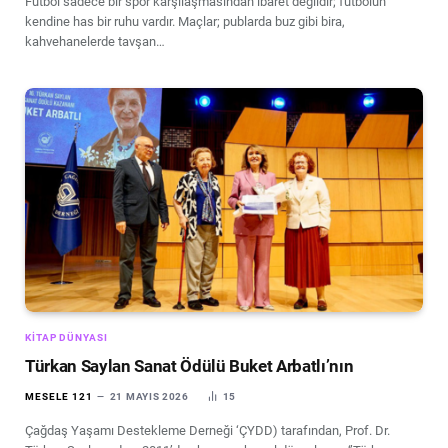
Futbol sadece bir spor karşılaşmasından ibaret değildir; futbolun
kendine has bir ruhu vardır. Maçlar; publarda buz gibi bira,
kahvehanelerde tavşan…
KITAP DÜNYASI
Türkan Saylan Sanat Ödülü Buket Arbatlı’nın
MESELE 121
21 MAYIS 2026
15
Çağdaş Yaşamı Destekleme Derneği ‘ÇYDD) tarafından, Prof. Dr.