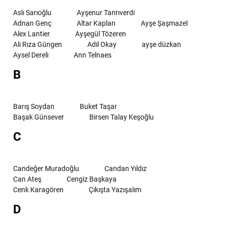
Aslı Sarıoğlu
Ayşenur Tanrıverdi
Adnan Genç
Altar Kaplan
Ayşe Şaşmazel
Alex Lantier
Ayşegül Tözeren
Ali Rıza Güngen
Adil Okay
ayşe düzkan
Aysel Dereli
Ann Telnaes
B
Barış Soydan
Buket Taşar
Başak Günsever
Birsen Talay Keşoğlu
C
Candeğer Muradoğlu
Candan Yıldız
Can Ateş
Cengiz Başkaya
Cenk Karagören
Çıkışta Yazışalım
D