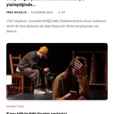
yüzleştiğinde…
FRED MAZELIS
9 HAZIRAN 2026
38
1937 olaylarını -Sovyetler Birliği’ndeki Stalinist terörün doruk noktasını-
eksik de olsa dürüstçe ele alan Rusça bir filmle karşılaşmak son
derece…
SAHNE TOZU
Karşı tribündeki tiyatro seyircisi