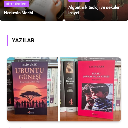
KITAP ÜSTÜNE
Algoritmik teoloji ve seküler
Herkesin Meri’si…
inayet
YAZILAR