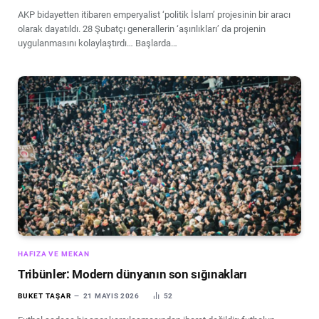
AKP bidayetten itibaren emperyalist ‘politik İslam’ projesinin bir aracı
olarak dayatıldı. 28 Şubatçı generallerin ‘aşırılıkları’ da projenin
uygulanmasını kolaylaştırdı… Başlarda…
HAFIZA VE MEKAN
Tribünler: Modern dünyanın son sığınakları
BUKET TAŞAR
21 MAYIS 2026
52