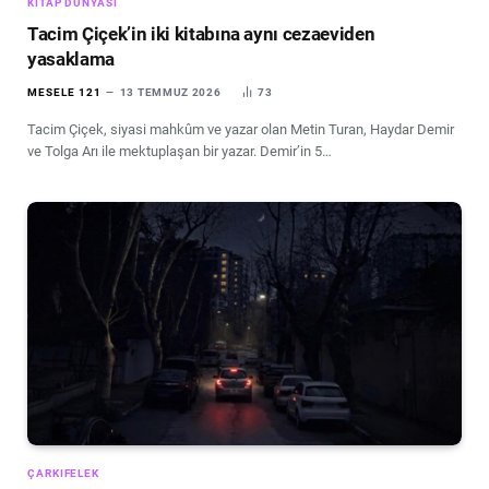
KITAP DÜNYASI
Tacim Çiçek’in iki kitabına aynı cezaeviden
yasaklama
MESELE 121
13 TEMMUZ 2026
73
Tacim Çiçek, siyasi mahkûm ve yazar olan Metin Turan, Haydar Demir
ve Tolga Arı ile mektuplaşan bir yazar. Demir’in 5…
ÇARKIFELEK