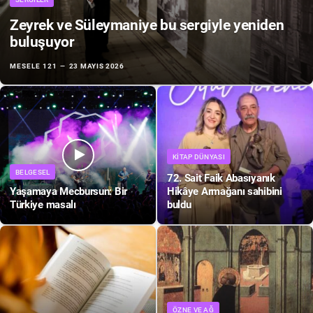
Zeyrek ve Süleymaniye bu sergiyle yeniden
buluşuyor
MESELE 121
23 MAYIS 2026
KITAP DÜNYASI
BELGESEL
72. Sait Faik Abasıyanık
Yaşamaya Mecbursun: Bir
Hikâye Armağanı sahibini
Türkiye masalı
buldu
ÖZNE VE AĞ