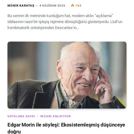
MÜNIR KARATAŞ
4 HAZIRAN 2026
162
Bu serinin ilk metninde kurduğum hat, modern aklın “açıklama”
iddiasının nasıl bir işleyiş rejimine dönüştüğünü gösteriyordu. Llull’un
kombinatorik ontolojisinden Descartes’ın…
USTALARA SAYGI
YAZARI ANLATIYOR
Edgar Morin ile söyleşi: Ekosistemleşmiş düşünceye
doğru