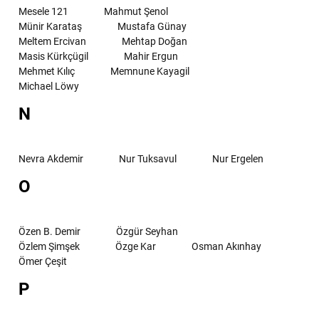
Mesele 121
Mahmut Şenol
Münir Karataş
Mustafa Günay
Meltem Ercivan
Mehtap Doğan
Masis Kürkçügil
Mahir Ergun
Mehmet Kılıç
Memnune Kayagil
Michael Löwy
N
Nevra Akdemir
Nur Tuksavul
Nur Ergelen
O
Özen B. Demir
Özgür Seyhan
Özlem Şimşek
Özge Kar
Osman Akınhay
Ömer Çeşit
P