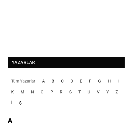
YAZARLAR
Tüm Yazarlar
A
B
C
D
E
F
G
H
I
K
M
N
O
P
R
S
T
U
V
Y
Z
İ
Ş
A