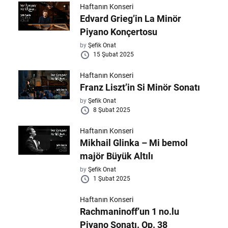
Haftanın Konseri
Edvard Grieg’in La Minör
Piyano Konçertosu
by
Şefik Onat
15 Şubat 2025
Haftanın Konseri
Franz Liszt’in Si Minör Sonatı
by
Şefik Onat
8 Şubat 2025
Haftanın Konseri
Mikhail Glinka – Mi bemol
majör Büyük Altılı
by
Şefik Onat
1 Şubat 2025
Haftanın Konseri
Rachmaninoff’un 1 no.lu
Piyano Sonatı. Op. 38