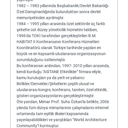
1982 – 1983 yıllarında Başbakanlık/Devlet Bakanlığı
Özel Danışmanlığında bulunduktan sonra devlet
memuriyetinden ayrılmıştır.
1984 – 1995 yılları arasında özel sektörde üç farklı
şirkette üst düzey yöneticilik hizmetini takiben,
1996'da TOKI tarafından gerçekleştirilen B.M.
HABITAT II Konferansının Konferans Hizmetleri
Koordinatörü olarak Türkiye tarihinde yapılan en
büyük ve en kapsamlı uluslararası organizasyonun
sorumluluğunu üstlenmiştir.
Bu konferansın ardından, 1997- 2010 yılları arasında,
kendi kurduğu "ASİTANE Etkinlikler" firması eliyle,
kamu kuruluşları ya da yerli ve yabancı
Birlikler/Dernekler/Şirketlerin çeşitli ulusal ve
uluslararası kongre, konferans, tanıtım, özel etkinlik,
gösteri organizasyonlarını gerçekleştirmiştir.
Öte yandan, Mimar Prof. Suha Özkan'la birlikte, 2006
yılında tüm dünya mimarlarının çalışmalarını internet
ortamında tam eşitlik ilkeleri kapsamında
yayınlayabildikleri ve yarıştıkları "World Architecture
Community"i kurmuştur.