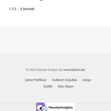
Yazı
1
2
3
…
5
Sonraki
sayfalaması
© 2026 Mesele Dergisi. By
www.bizsel.net
.
Çerez Politikası
Kullanım Koşulları
Künye
Gizlilik
Bize Ulaşın