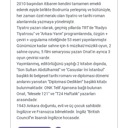
2010 başından itibaren kendini tamamen emekli
ederek eşiyle birlikte Bodrum'a yerleşmiş ve bütünüyle,
her zaman özel merakı olan tiyatro ve tarihi roman
alanlarında yazmaya yönelmiştir.
Tiyatro yazarı olarak, geçmiş yıllarda TRT'de "Radyo
Tiyatrosu" ve "Arkası Yarın" programlarında, özgün +
çeviri + uygulama niteliğinde 53 eseri yayınlanmıştır.
Günümüze kadar sahne için 6 müzikal/müzikli oyun, 2
sahne oyunu, 5 film senaryosu yazan Onat'ın ayrıca 3
oyun çevirisi vardır.
Yayımlanmış, editörlüğünü yaptığı 2 kitabın dışında,
"Son Sultan Abdülhamid" ve "Casuslar İni İstanbul"
başlıklı iki belgesel tarihi romanı ve diplomasi dönemi
anılarını yansıtan "Diplomasi Dedikleri" başlıklı kitabı
bulunmaktadır. ONK Telif Ajansına bağlı bulunan
Onat, "Mesele 121" ve "T24 Haftalık" yazarları
arasındadır.
1943 Ankara doğumlu, evli ve üç çocuk sahibidir.
İngilizce ve Fransızca bilmektedir. İngiliz "British
Council"ın lisanslı İngilizce hocasıdır.