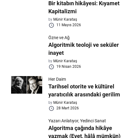
Bir kitabın hikâyesi: Kıyamet
Kapitalizmi
by
Münir Karataş
11 Mayıs 2026
Özne ve Ağ
Algoritmik teoloji ve seküler
inayet
by
Münir Karataş
19 Nisan 2026
Her Daim
Tarihsel otorite ve kültürel
yaratıcılık arasındaki gerilim
by
Münir Karataş
28 Mart 2026
Yazarı Anlatıyor
,
Yedinci Sanat
Algoritma çağında hikâye
yazmak (Evet, hâlâ mümkün)