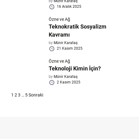
by
Münir Karataş
16 Aralık 2025
Özne ve Ağ
Teknokratik Sosyalizm
Kavramı
by
Münir Karataş
21 Kasım 2025
Özne ve Ağ
Teknoloji Kimin İçin?
by
Münir Karataş
2 Kasım 2025
Yazı
1
2
3
…
5
Sonraki
sayfalaması