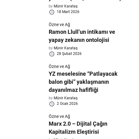
by
Münir Karataş
18 Mart 2026
Özne ve Ağ
Ramon Llull’un intikamı ve
yapay zekanın ontolojisi
by
Münir Karataş
28 Şubat 2026
Özne ve Ağ
YZ meselesine “Patlayacak
balon gibi” yaklaşmanın
dayanılmaz hafifliği
by
Münir Karataş
2 Ocak 2026
Özne ve Ağ
Marx 2.0 – Dijital Çağın
Kapitalizm Eleştirisi