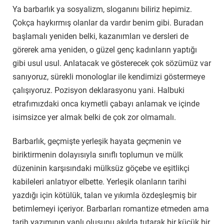
Ya barbarlık ya sosyalizm, sloganını biliriz hepimiz.
Çokça haykırmış olanlar da vardır benim gibi. Buradan
başlamalı yeniden belki, kazanımları ve dersleri de
görerek ama yeniden, o güzel genç kadınların yaptığı
gibi usul usul. Anlatacak ve gösterecek çok sözümüz var
sanıyoruz, sürekli monologlar ile kendimizi göstermeye
çalışıyoruz. Pozisyon deklarasyonu yani. Halbuki
etrafımızdaki onca kıymetli çabayı anlamak ve içinde
isimsizce yer almak belki de çok zor olmamalı.
Barbarlık, geçmişte yerleşik hayata geçmenin ve
biriktirmenin dolayısıyla sınıflı toplumun ve mülk
düzeninin karşısındaki mülksüz göçebe ve eşitlikçi
kabileleri anlatıyor elbette. Yerleşik olanların tarihi
yazdığı için kötülük, talan ve yıkımla özdeşleşmiş bir
betimlemeyi içeriyor. Barbarları romantize etmeden ama
tarih yazımının yanlı oluşunu akılda tutarak bir küçük bir