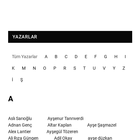
YAZARLAR
Tüm Yazarlar
A
B
C
D
E
F
G
H
I
K
M
N
O
P
R
S
T
U
V
Y
Z
İ
Ş
A
Aslı Sarıoğlu
Ayşenur Tanrıverdi
Adnan Genç
Altar Kaplan
Ayşe Şaşmazel
Alex Lantier
Ayşegül Tözeren
Ali Rıza Güngen
Adil Okay
ayşe düzkan