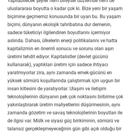
Yapılabilecek şeyler hem bireysel düzlemde hem de
uluslararası boyutta o kadar çok ki. Bize yeni bir yaşam
biçimine geçmemiz konusunda bir uyarı bu. Bu yaşam
biçimi, dünyanın ekolojik tahribatına dur demenin,
sadece tüketiciyi ilgilendiren boyutlarını içermiyor
aslında. Dahası, ülkelerin enerji politikalarını ve hatta
kapitalizmin en önemli sonucu ve sorunu olan aşırı
üretimi tehdit ediyor. Kapitalistler (devlet gücünü
kullanarak), yaptıkları üretim için sadece ihtiyacı
yaratmıyorlar zira, aynı zamanda emek-gücünü en
yüksek sömürü koşullarında çalıştırmak için uygun bir
insan kitlesini de yaratıyorlar. Ulaşım ve iletişim
teknolojilerinin dünyanın pek çok noktasını birbirine çok
yakınlaştırarak üretim maliyetlerini düşürmesinin, aynı
zamanda gözetim ve savaş teknolojilerinin boyutları ile
de ilgisi var. Mülk ve siyasi güç birikiminin, sömürü ve
talansız gerçekleşmeyeceğinin gün gibi açık olduğu bir