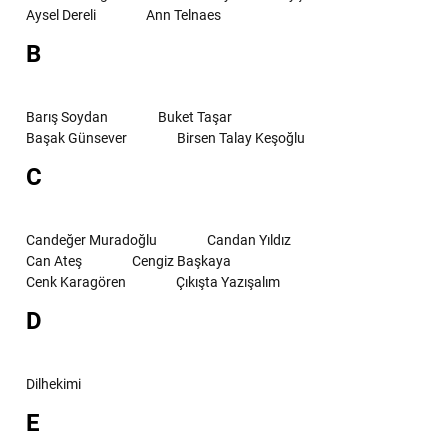
Aysel Dereli
Ann Telnaes
B
Barış Soydan
Buket Taşar
Başak Günsever
Birsen Talay Keşoğlu
C
Candeğer Muradoğlu
Candan Yıldız
Can Ateş
Cengiz Başkaya
Cenk Karagören
Çıkışta Yazışalım
D
Dilhekimi
E