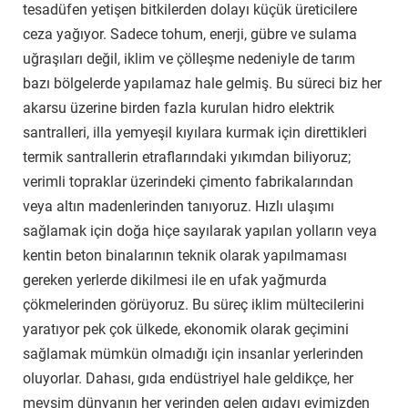
tesadüfen yetişen bitkilerden dolayı küçük üreticilere
ceza yağıyor. Sadece tohum, enerji, gübre ve sulama
uğraşıları değil, iklim ve çölleşme nedeniyle de tarım
bazı bölgelerde yapılamaz hale gelmiş. Bu süreci biz her
akarsu üzerine birden fazla kurulan hidro elektrik
santralleri, illa yemyeşil kıyılara kurmak için direttikleri
termik santrallerin etraflarındaki yıkımdan biliyoruz;
verimli topraklar üzerindeki çimento fabrikalarından
veya altın madenlerinden tanıyoruz. Hızlı ulaşımı
sağlamak için doğa hiçe sayılarak yapılan yolların veya
kentin beton binalarının teknik olarak yapılmaması
gereken yerlerde dikilmesi ile en ufak yağmurda
çökmelerinden görüyoruz. Bu süreç iklim mültecilerini
yaratıyor pek çok ülkede, ekonomik olarak geçimini
sağlamak mümkün olmadığı için insanlar yerlerinden
oluyorlar. Dahası, gıda endüstriyel hale geldikçe, her
mevsim dünyanın her yerinden gelen gıdayı evimizden