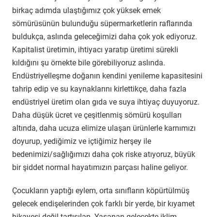
birkaç adımda ulaştığımız çok yüksek emek
sömürüsünün bulunduğu süpermarketlerin raflarında
buldukça, aslında geleceğimizi daha çok yok ediyoruz.
Kapitalist üretimin, ihtiyacı yaratıp üretimi sürekli
kıldığını şu örnekte bile görebiliyoruz aslında.
Endüstriyelleşme doğanın kendini yenileme kapasitesini
tahrip edip ve su kaynaklarını kirlettikçe, daha fazla
endüstriyel üretim olan gıda ve suya ihtiyaç duyuyoruz.
Daha düşük ücret ve çeşitlenmiş sömürü koşulları
altında, daha ucuza elimize ulaşan ürünlerle karnımızı
doyurup, yediğimiz ve içtiğimiz herşey ile
bedenimizi/sağlığımızı daha çok riske atıyoruz, büyük
bir şiddet normal hayatımızın parçası haline geliyor.
Çocukların yaptığı eylem, orta sınıfların köpürtülmüş
gelecek endişelerinden çok farklı bir yerde, bir kıyamet
hikayesi değil tartışılan. Yaşanan gelecekte iklim