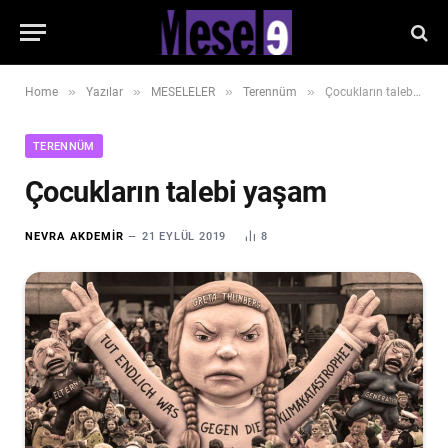
»
»
»
»
Home
Yazılar
MESELELER
Terennüm
Çocukların talebi yaşam
TERENNÜM
Çocukların talebi yaşam
NEVRA AKDEMIR
21 EYLÜL 2019
8