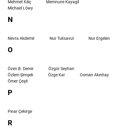
Mehmet Kılıç
Memnune Kayagil
Michael Löwy
N
Nevra Akdemir
Nur Tuksavul
Nur Ergelen
O
Özen B. Demir
Özgür Seyhan
Özlem Şimşek
Özge Kar
Osman Akınhay
Ömer Çeşit
P
Pınar Çekirge
R