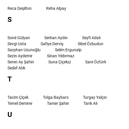
Reca Deşilton
Reha Alpay
S
Soné Gülyan
Serkan Aydın
Seyfi Adalı
Sevgi Usta
Safiye Derviş
Sibel Özbudun
Sarphan Uzunoğlu
Selim Ergunalp
Sezin Aydemir
Sinan Yıldırmaz
Seren Ay Şahin
Suna Çiçekçi
Sare Öztürk
Sedef Atik
T
Tacim Çiçek
Tolga Baybars
Turgay Yalçın
Temel Demirer
Tamer Şahin
Tarık Ali
U