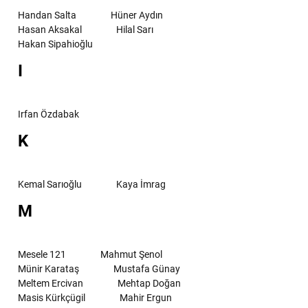
Handan Salta
Hüner Aydın
Hasan Aksakal
Hilal Sarı
Hakan Sipahioğlu
I
Irfan Özdabak
K
Kemal Sarıoğlu
Kaya İmrag
M
Mesele 121
Mahmut Şenol
Münir Karataş
Mustafa Günay
Meltem Ercivan
Mehtap Doğan
Masis Kürkçügil
Mahir Ergun