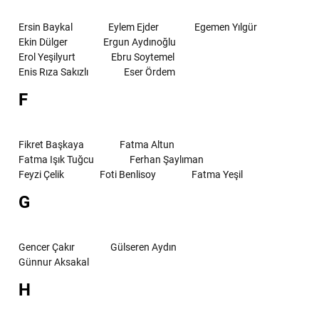
Ersin Baykal
Eylem Ejder
Egemen Yılgür
Ekin Dülger
Ergun Aydınoğlu
Erol Yeşilyurt
Ebru Soytemel
Enis Rıza Sakızlı
Eser Ördem
F
Fikret Başkaya
Fatma Altun
Fatma Işık Tuğcu
Ferhan Şaylıman
Feyzi Çelik
Foti Benlisoy
Fatma Yeşil
G
Gencer Çakır
Gülseren Aydın
Günnur Aksakal
H