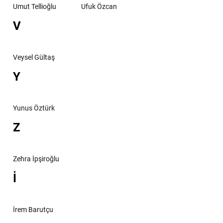
Umut Tellioğlu
Ufuk Özcan
V
Veysel Gültaş
Y
Yunus Öztürk
Z
Zehra İpşiroğlu
İ
İrem Barutçu