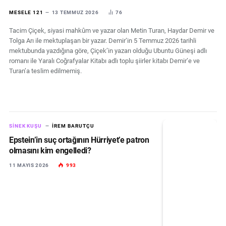
MESELE 121
13 TEMMUZ 2026
76
Tacim Çiçek, siyasi mahkûm ve yazar olan Metin Turan, Haydar Demir ve
Tolga Arı ile mektuplaşan bir yazar. Demir’in 5 Temmuz 2026 tarihli
mektubunda yazdığına göre, Çiçek’in yazarı olduğu Ubuntu Güneşi adlı
romanı ile Yaralı Coğrafyalar Kitabı adlı toplu şiirler kitabı Demir’e ve
Turan’a teslim edilmemiş.
SINEK KUŞU
İREM BARUTÇU
Epstein’in suç ortağının Hürriyet’e patron
olmasını kim engelledi?
11 MAYIS 2026
993