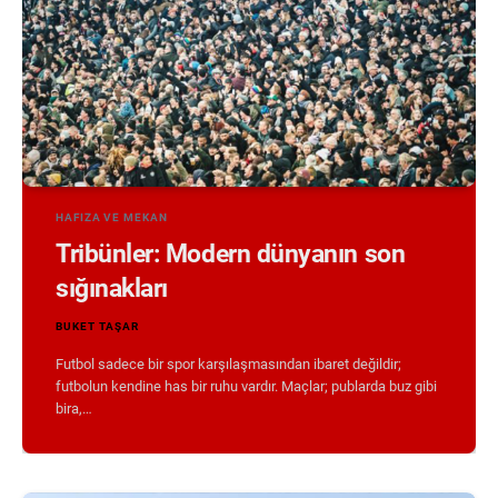
HAFIZA VE MEKAN
Tribünler: Modern dünyanın son
sığınakları
BUKET TAŞAR
Futbol sadece bir spor karşılaşmasından ibaret değildir;
futbolun kendine has bir ruhu vardır. Maçlar; publarda buz gibi
bira,…