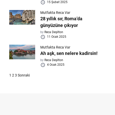
15 Şubat 2025
Mutfakta Reca Var
28 yıllık sır, Roma’da
günyüzüne çıkıyor
by
Reca Deşilton
11 Ocak 2025
Mutfakta Reca Var
Ah aşk, sen nelere kadirsin!
by
Reca Deşilton
4 Ocak 2025
Yazı
1
2
3
Sonraki
sayfalaması