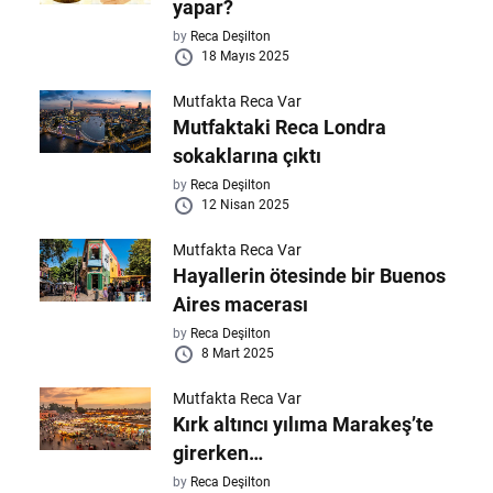
yapar?
by
Reca Deşilton
18 Mayıs 2025
Mutfakta Reca Var
Mutfaktaki Reca Londra
sokaklarına çıktı
by
Reca Deşilton
12 Nisan 2025
Mutfakta Reca Var
Hayallerin ötesinde bir Buenos
Aires macerası
by
Reca Deşilton
8 Mart 2025
Mutfakta Reca Var
Kırk altıncı yılıma Marakeş’te
girerken…
by
Reca Deşilton