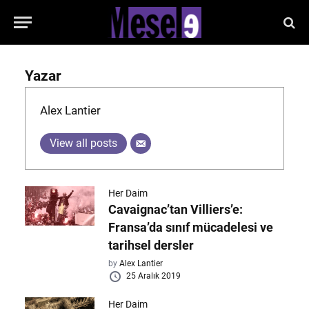
Yazar
Alex Lantier
View all posts
Her Daim
Cavaignac’tan Villiers’e:
Fransa’da sınıf mücadelesi ve
tarihsel dersler
by
Alex Lantier
25 Aralık 2019
Her Daim