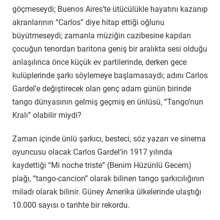
göçmeseydi; Buenos Aires’te ütücülükle hayatını kazanıp
akranlarının “Carlos” diye hitap ettiği oğlunu
büyütmeseydi; zamanla müziğin cazibesine kapılan
çocuğun tenordan baritona geniş bir aralıkta sesi olduğu
anlaşılınca önce küçük ev partilerinde, derken gece
kulüplerinde şarkı söylemeye başlamasaydı; adını Carlos
Gardel’e değiştirecek olan genç adam günün birinde
tango dünyasının gelmiş geçmiş en ünlüsü, “Tango’nun
Kralı” olabilir miydi?
Zaman içinde ünlü şarkıcı, besteci, söz yazarı ve sinema
oyuncusu olacak Carlos Gardel’in 1917 yılında
kaydettiği “Mi noche triste” (Benim Hüzünlü Gecem)
plağı, “tango-cancion” olarak bilinen tango şarkıcılığının
miladı olarak bilinir.
Güney Amerika ülkelerinde ulaştığı
10.000 sayısı o tarihte bir rekordu.