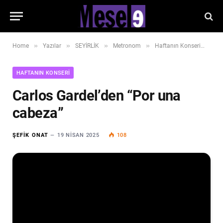
»
»
»
»
»
Home
Yazılar
SEYİRLİK
Metronom
Haftanın Konseri
Car
HAFTANIN KONSERI
Carlos Gardel’den “Por una
cabeza”
ŞEFIK ONAT
19 NISAN 2025
108