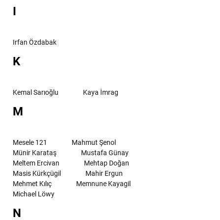
I
Irfan Özdabak
K
Kemal Sarıoğlu
Kaya İmrag
M
Mesele 121
Mahmut Şenol
Münir Karataş
Mustafa Günay
Meltem Ercivan
Mehtap Doğan
Masis Kürkçügil
Mahir Ergun
Mehmet Kılıç
Memnune Kayagil
Michael Löwy
N