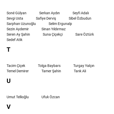
Soné Gülyan
Serkan Aydın
Seyfi Adalı
Sevgi Usta
Safiye Derviş
Sibel Özbudun
Sarphan Uzunoğlu
Selim Ergunalp
Sezin Aydemir
Sinan Yıldırmaz
Seren Ay Şahin
Suna Çiçekçi
Sare Öztürk
Sedef Atik
T
Tacim Çiçek
Tolga Baybars
Turgay Yalçın
Temel Demirer
Tamer Şahin
Tarık Ali
U
Umut Tellioğlu
Ufuk Özcan
V