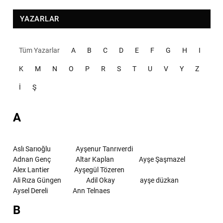
YAZARLAR
Tüm Yazarlar
A
B
C
D
E
F
G
H
I
K
M
N
O
P
R
S
T
U
V
Y
Z
İ
Ş
A
Aslı Sarıoğlu
Ayşenur Tanrıverdi
Adnan Genç
Altar Kaplan
Ayşe Şaşmazel
Alex Lantier
Ayşegül Tözeren
Ali Rıza Güngen
Adil Okay
ayşe düzkan
Aysel Dereli
Ann Telnaes
B