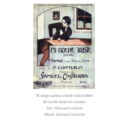
İlk tango şarkısı olarak kabul edilen
Mi noche triste’nin notaları
Söz: Pascual Contursi
Müzik: Samuel Castriota