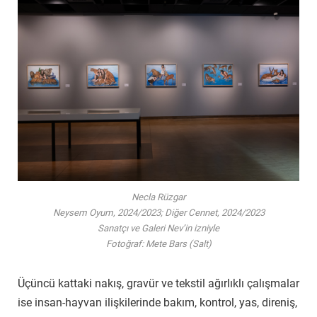
Necla Rüzgar
Neysem Oyum, 2024/2023; Diğer Cennet, 2024/2023
Sanatçı ve Galeri Nev’in izniyle
Fotoğraf: Mete Bars (Salt)
Üçüncü kattaki nakış, gravür ve tekstil ağırlıklı çalışmalar
ise insan-hayvan ilişkilerinde bakım, kontrol, yas, direniş,