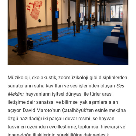
Müzikoloji, eko-akustik, zoomüzikoloji gibi disiplinlerden
sanatçıların saha kayıtları ve ses işlerinden oluşan
Ses
Mekânı
, hayvanların işitsel dünyası ile türler arası
iletişime dair sanatsal ve bilimsel yaklaşımlara alan
açıyor. David Maroto’nun Çatalhöyük’ten esinle mekâna
özgü hazırladığı iki parçalı duvar resmi ise hayvan
tasvirleri üzerinden evcilleştirme,
toplumsal hiyerarşi v
e
insan-doğa ilişkilerinin sürekliliğine dair yerleşik