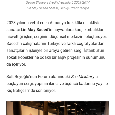
Seven Sleepers [Yedi Uyuyanlar], 2008/2014
Lin May Saeed Mirası | Jacky Strenz izniyle
2023 yılında vefat eden Almanya-Irak kökenli aktivist
sanatçı
Lin May Saeed
’in hayvanlara karşı zorbalıkları
hicvettiği işleri, serginin düşünsel merkezini oluşturuyor.
Saeed’in çalışmalarını Türkiye ve farklı coğrafyalardan
sanatçıların işleriyle bir araya getiren sergi, İstanbul’un
sokak köpeklerine odaklı bir arşiv projesinin sunumunu
da içeriyor.
Salt Beyoğlu’nun Forum alanındaki
Ses Mekânı
’yla
başlayan sergi, yapının ikinci ve üçüncü katlarına yayılıp
Kış Bahçesi’nde sonlanıyor.