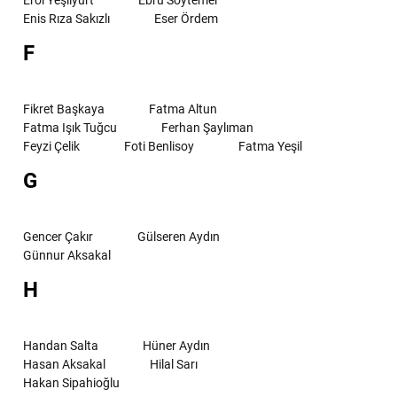
Erol Yeşilyurt
Ebru Soytemel
Enis Rıza Sakızlı
Eser Ördem
F
Fikret Başkaya
Fatma Altun
Fatma Işık Tuğcu
Ferhan Şaylıman
Feyzi Çelik
Foti Benlisoy
Fatma Yeşil
G
Gencer Çakır
Gülseren Aydın
Günnur Aksakal
H
Handan Salta
Hüner Aydın
Hasan Aksakal
Hilal Sarı
Hakan Sipahioğlu