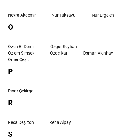
Nevra Akdemir
Nur Tuksavul
Nur Ergelen
O
Özen B. Demir
Özgür Seyhan
Özlem Şimşek
Özge Kar
Osman Akınhay
Ömer Çeşit
P
Pınar Çekirge
R
Reca Deşilton
Reha Alpay
S