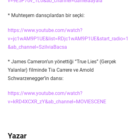
v=9E5P7ov_1L0&ab_channel=danielaayala
* Muhteşem dansçılardan bir seçki:
https://www.youtube.com/watch?
v=jc1wAM9P1UE&list=RDjc1wAM9P1UE&start_radio=1
&ab_channel=SzilviaBacsa
* James Cameron’un yönettiği “True Lies” (Gerçek
Yalanlar) filminde Tia Carrere ve Arnold
Schwarzenegger’in dansı:
https://www.youtube.com/watch?
v=kRD4XCXR_zY&ab_channel=MOVIESCENE
Yazar