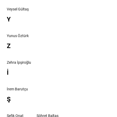
Veysel Gültaş
Y
Yunus Öztürk
Z
Zehra İpşiroğlu
İ
İrem Barutçu
Ş
Şefik Onat
Şöhret Baltaş