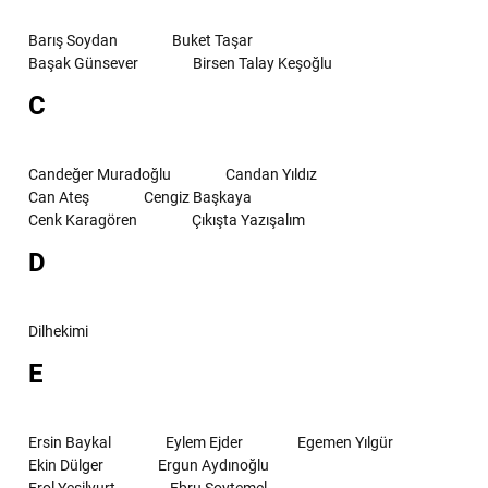
Barış Soydan
Buket Taşar
Başak Günsever
Birsen Talay Keşoğlu
C
Candeğer Muradoğlu
Candan Yıldız
Can Ateş
Cengiz Başkaya
Cenk Karagören
Çıkışta Yazışalım
D
Dilhekimi
E
Ersin Baykal
Eylem Ejder
Egemen Yılgür
Ekin Dülger
Ergun Aydınoğlu