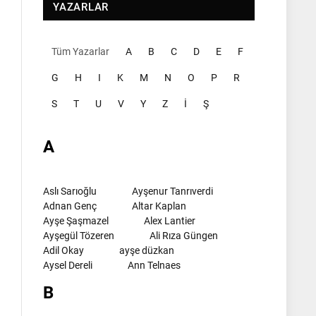
YAZARLAR
Tüm Yazarlar
A
B
C
D
E
F
G
H
I
K
M
N
O
P
R
S
T
U
V
Y
Z
İ
Ş
A
Aslı Sarıoğlu
Ayşenur Tanrıverdi
Adnan Genç
Altar Kaplan
Ayşe Şaşmazel
Alex Lantier
Ayşegül Tözeren
Ali Rıza Güngen
Adil Okay
ayşe düzkan
Aysel Dereli
Ann Telnaes
B