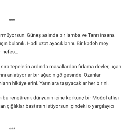
***
görmüyorsun. Güneş aslında bir lamba ve Tanrı insana
ın bulanık. Hadi uzat ayacıklarını. Bir kadeh mey
r nefes…
a sıra tepelerin ardında masallardan fırlama devler, uçan
rını anlatıyorlar bir ağacın gölgesinde. Ozanlar
ların hikâyelerini. Yarınlara taşıyacaklar her birini.
ün bu rengârenk dünyanın içine korkunç bir Moğol atlısı
n çığlıklar bastırsın istiyorsun içindeki o yargılayıcı
!
***