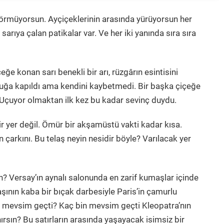
görmüyorsun. Ayçiçeklerinin arasında yürüyorsun her
sarıya çalan patikalar var. Ve her iki yanında sıra sıra
eğe konan sarı benekli bir arı, rüzgârın esintisini
oşluğa kapıldı ama kendini kaybetmedi. Bir başka çiçeğe
 Uçuyor olmaktan ilk kez bu kadar sevinç duydu.
r yer değil. Ömür bir akşamüstü vakti kadar kısa.
 çarkını. Bu telaş neyin nesidir böyle? Varılacak yer
en? Versay’ın aynalı salonunda en zarif kumaşlar içinde
şının kaba bir bıçak darbesiyle Paris’in çamurlu
z mevsim geçti? Kaç bin mevsim geçti Kleopatra’nın
rsın? Bu satırların arasında yaşayacak isimsiz bir