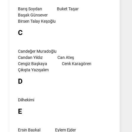
Barış Soydan
Buket Taşar
Başak Günsever
Birsen Talay Keşoğlu
C
Candeğer Muradoğlu
Candan Yıldız
Can Ateş
Cengiz Başkaya
Cenk Karagören
Çıkışta Yazışalım
D
Dilhekimi
E
Ersin Baykal
Eylem Ejder