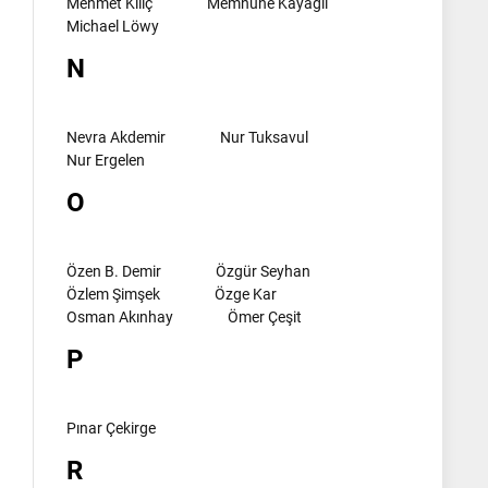
Mehmet Kılıç
Memnune Kayagil
Michael Löwy
N
Nevra Akdemir
Nur Tuksavul
Nur Ergelen
O
Özen B. Demir
Özgür Seyhan
Özlem Şimşek
Özge Kar
Osman Akınhay
Ömer Çeşit
P
Pınar Çekirge
R