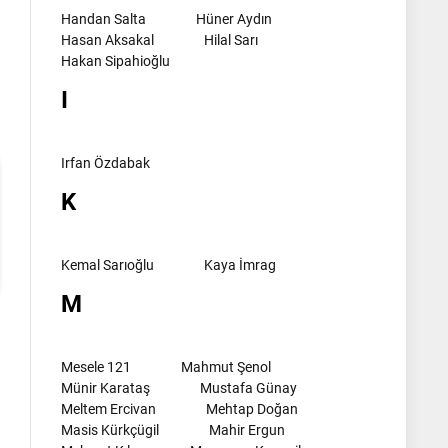
Handan Salta
Hüner Aydın
Hasan Aksakal
Hilal Sarı
l
Hakan Sipahioğlu
I
Irfan Özdabak
K
Kemal Sarıoğlu
Kaya İmrag
M
Mesele 121
Mahmut Şenol
Münir Karataş
Mustafa Günay
Meltem Ercivan
Mehtap Doğan
Masis Kürkçügil
Mahir Ergun