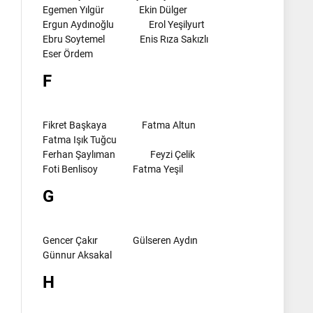
Egemen Yılgür
Ekin Dülger
Ergun Aydınoğlu
Erol Yeşilyurt
Ebru Soytemel
Enis Rıza Sakızlı
Eser Ördem
F
Fikret Başkaya
Fatma Altun
Fatma Işık Tuğcu
Ferhan Şaylıman
Feyzi Çelik
Foti Benlisoy
Fatma Yeşil
G
Gencer Çakır
Gülseren Aydın
Günnur Aksakal
H