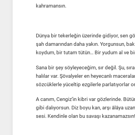
kahramansın.
Dünya bir tekerleğin üzerinde gidiyor, sen 
şah damarından daha yakın. Yorgunsun, bakış
koydum, bir tutam tütün… Bir yudum al ve bi
Sana bir şey söyleyeceğim, sır değil. Şu, sır
halılar var. Şövalyeler en heyecanlı macerala
sözcüklerle yüceltip ezgilerle parlatıyorlar on
A canım, Cengiz’in kibri var gözlerinde. Büt
gibi dalıyorsun. Diz boyu kan, arşı âlâya uzana
sesi. Kendinle olan bu savaşı kazanamazsın