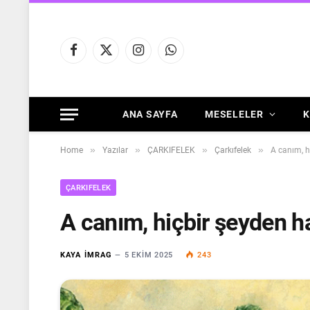
Facebook
X
Instagram
WhatsApp
(Twitter)
ANA SAYFA
MESELELER
K
»
»
»
»
Home
Yazılar
ÇARKIFELEK
Çarkıfelek
A canım, h
ÇARKIFELEK
A canım, hiçbir şeyden h
KAYA İMRAG
5 EKIM 2025
243