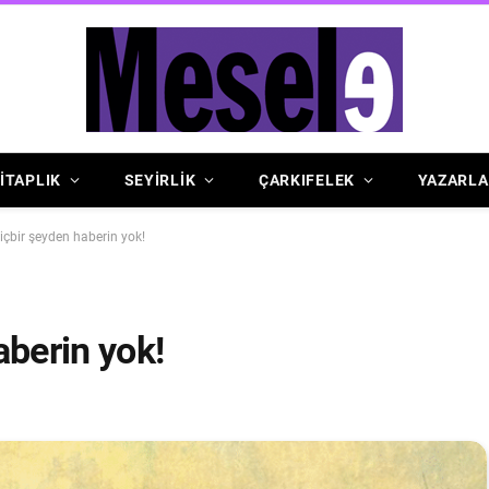
İTAPLIK
SEYİRLİK
ÇARKIFELEK
YAZARLA
içbir şeyden haberin yok!
aberin yok!