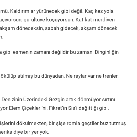
ü. Kaldırımlar yürünecek gibi değil. Kaç kez yola
kaçıyorsun, gürültüye koşuyorsun. Kat kat merdiven
, akşam döneceksin, sabah gidecek, akşam dönecek.
n.
ga gibi esmenin zamanı değildir bu zaman. Dinginliğin
 sökülüp atılmış bu dünyadan. Ne raylar var ne trenler.
er Denizinin Üzerindeki Gezgin artık dönmüyor sırtını
or Elem Çiçekleri’ni. Fikret’in Sis’i dağıttığı gibi.
 dişlerini dökülmekten, bir şişe romla geçtiler buz tutmuş
erika diye bir yer yok.