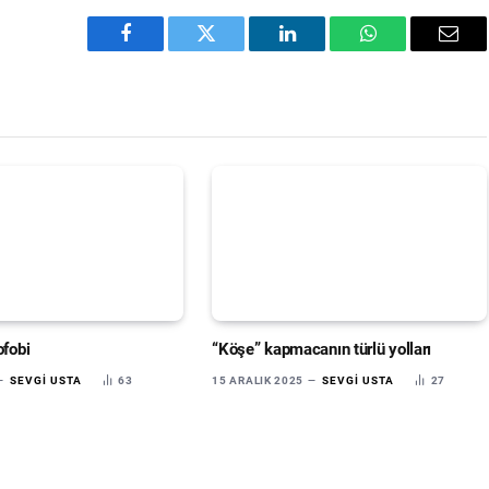
Facebook
Twitter
LinkedIn
WhatsApp
Emai
ofobi
“Köşe” kapmacanın türlü yolları
SEVGI USTA
63
15 ARALIK 2025
SEVGI USTA
27