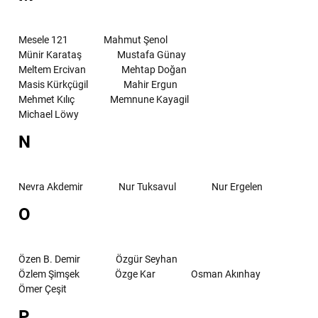
Mesele 121
Mahmut Şenol
Münir Karataş
Mustafa Günay
Meltem Ercivan
Mehtap Doğan
Masis Kürkçügil
Mahir Ergun
Mehmet Kılıç
Memnune Kayagil
Michael Löwy
N
Nevra Akdemir
Nur Tuksavul
Nur Ergelen
O
Özen B. Demir
Özgür Seyhan
Özlem Şimşek
Özge Kar
Osman Akınhay
Ömer Çeşit
P