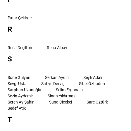
Pınar Çekirge
R
Reca Deşilton
Reha Alpay
S
Soné Gülyan
Serkan Aydın
Seyfi Adalı
Sevgi Usta
Safiye Derviş
Sibel Özbudun
Sarphan Uzunoğlu
Selim Ergunalp
Sezin Aydemir
Sinan Yıldırmaz
Seren Ay Şahin
Suna Çiçekçi
Sare Öztürk
Sedef Atik
T