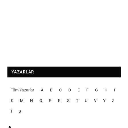
YAZARLAR
Tüm Yazarlar
A
B
C
D
E
F
G
H
I
K
M
N
O
P
R
S
T
U
V
Y
Z
İ
Ş