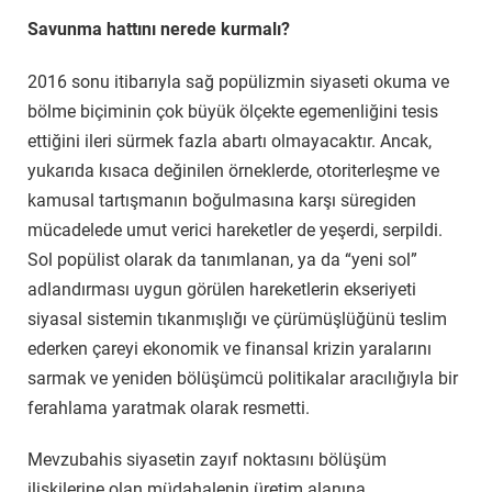
Savunma hattını nerede kurmalı?
2016 sonu itibarıyla sağ popülizmin siyaseti okuma ve
bölme biçiminin çok büyük ölçekte egemenliğini tesis
ettiğini ileri sürmek fazla abartı olmayacaktır. Ancak,
yukarıda kısaca değinilen örneklerde, otoriterleşme ve
kamusal tartışmanın boğulmasına karşı süregiden
mücadelede umut verici hareketler de yeşerdi, serpildi.
Sol popülist olarak da tanımlanan, ya da “yeni sol”
adlandırması uygun görülen hareketlerin ekseriyeti
siyasal sistemin tıkanmışlığı ve çürümüşlüğünü teslim
ederken çareyi ekonomik ve finansal krizin yaralarını
sarmak ve yeniden bölüşümcü politikalar aracılığıyla bir
ferahlama yaratmak olarak resmetti.
Mevzubahis siyasetin zayıf noktasını bölüşüm
ilişkilerine olan müdahalenin üretim alanına