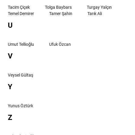
Tacim Çiçek
Tolga Baybars
Turgay Yalçın
Temel Demirer
Tamer Şahin
Tarık Ali
U
Umut Tellioğlu
Ufuk Özcan
V
Veysel Gültaş
Y
Yunus Öztürk
Z