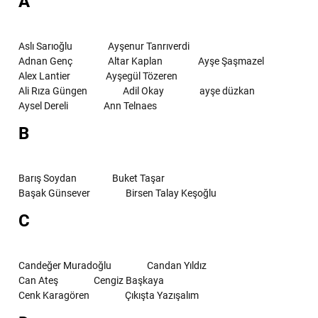
A
Aslı Sarıoğlu
Ayşenur Tanrıverdi
Adnan Genç
Altar Kaplan
Ayşe Şaşmazel
Alex Lantier
Ayşegül Tözeren
Ali Rıza Güngen
Adil Okay
ayşe düzkan
Aysel Dereli
Ann Telnaes
B
Barış Soydan
Buket Taşar
Başak Günsever
Birsen Talay Keşoğlu
C
Candeğer Muradoğlu
Candan Yıldız
Can Ateş
Cengiz Başkaya
Cenk Karagören
Çıkışta Yazışalım