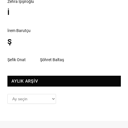
Zehra İpşiroğlu
İ
İrem Barutçu
Ş
Şefik Onat
Şöhret Baltaş
AYLIK ARŞİV
AYLIK
ARŞİV