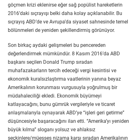
göçmen krizi eklenirse eğer sağ popülist hareketlerin
2016’daki sıçrayışı belki daha kolay açıklanabilir. Bu
sıçrayış ABD’de ve Avrupa’da siyaset sahnesinde temel
bölünmeleri de yeniden şekillendirmiş görünüyor.
Son birkaç aydaki gelişmeleri bu pencereden
değerlendirmek mümkündür. 8 Kasım 2016’da ABD
başkanı seçilen Donald Trump sıradan
muhafazakarların tercih edeceği vergi kesintisi ve
ekonomik kuralsızlaştırma vaatlerinin yanına beyaz
Amerikalının korunması vurgusuyla yoğrulmuş bir
müdahaleciliği ekledi. Ekonomik büyümeyi
katlayacağını, bunu gümrük vergileriyle ve ticaret
anlaşmalarıyla oynayarak ABD’ye “işleri geri getirme”
düşüncesiyle başaracağını ilan etti. “Amerika’yı yeniden
büyük kılma” sloganı yolsuz ve ahlaksız
seçkinlere/müesses nizama karşı sıradan Amerikalının