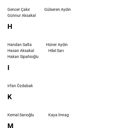
Gencer Çakır
Gülseren Aydın
Günnur Aksakal
H
Handan Salta
Hüner Aydın
Hasan Aksakal
Hilal Sarı
Hakan Sipahioğlu
I
Irfan Özdabak
K
Kemal Sarıoğlu
Kaya İmrag
M