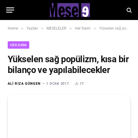
»
»
»
»
Home
Yazılar
MESELELER
Her Daim
Yükselen sağ popülizm, kısa bir bilanço ve yapılabilecekler
HER DAIM
Yükselen sağ popülizm, kısa bir
bilanço ve yapılabilecekler
ALI RIZA GÜNGEN
1 OCAK 2017
17