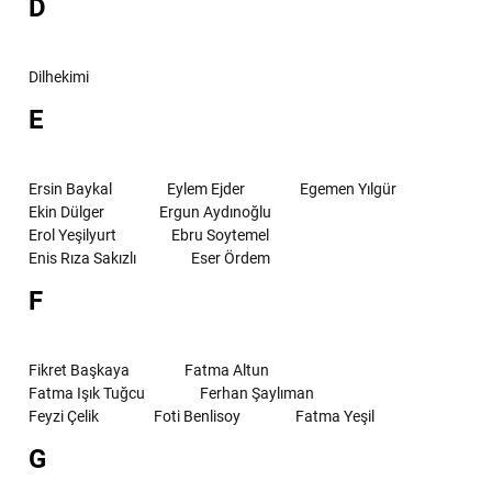
D
Dilhekimi
E
Ersin Baykal
Eylem Ejder
Egemen Yılgür
Ekin Dülger
Ergun Aydınoğlu
Erol Yeşilyurt
Ebru Soytemel
Enis Rıza Sakızlı
Eser Ördem
F
Fikret Başkaya
Fatma Altun
Fatma Işık Tuğcu
Ferhan Şaylıman
Feyzi Çelik
Foti Benlisoy
Fatma Yeşil
G