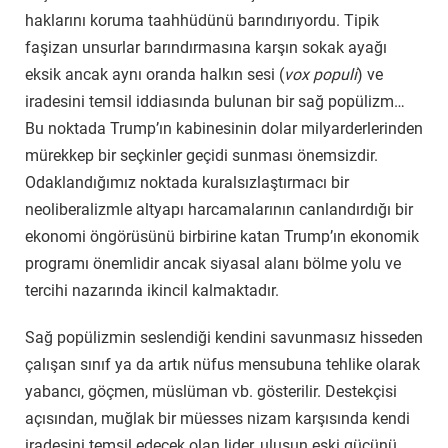
haklarını koruma taahhüdünü barındırıyordu. Tipik
faşizan unsurlar barındırmasına karşın sokak ayağı
eksik ancak aynı oranda halkın sesi (
vox populi
) ve
iradesini temsil iddiasında bulunan bir sağ popülizm…
Bu noktada Trump’ın kabinesinin dolar milyarderlerinden
mürekkep bir seçkinler geçidi sunması önemsizdir.
Odaklandığımız noktada kuralsızlaştırmacı bir
neoliberalizmle altyapı harcamalarının canlandırdığı bir
ekonomi öngörüsünü birbirine katan Trump’ın ekonomik
programı önemlidir ancak siyasal alanı bölme yolu ve
tercihi nazarında ikincil kalmaktadır.
Sağ popülizmin seslendiği kendini savunmasız hisseden
çalışan sınıf ya da artık nüfus mensubuna tehlike olarak
yabancı, göçmen, müslüman vb. gösterilir. Destekçisi
açısından, muğlak bir müesses nizam karşısında kendi
iradesini temsil edecek olan lider, ulusun eski gücünü