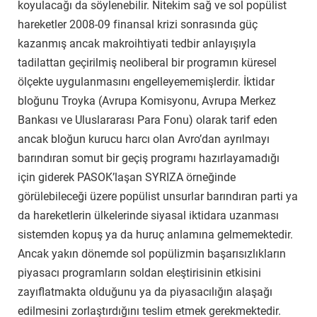
koyulacağı da söylenebilir. Nitekim sağ ve sol popülist
hareketler 2008-09 finansal krizi sonrasında güç
kazanmış ancak makroihtiyati tedbir anlayışıyla
tadilattan geçirilmiş neoliberal bir programın küresel
ölçekte uygulanmasını engelleyememişlerdir. İktidar
bloğunu Troyka (Avrupa Komisyonu, Avrupa Merkez
Bankası ve Uluslararası Para Fonu) olarak tarif eden
ancak bloğun kurucu harcı olan Avro’dan ayrılmayı
barındıran somut bir geçiş programı hazırlayamadığı
için giderek PASOK’laşan SYRIZA örneğinde
görülebileceği üzere popülist unsurlar barındıran parti ya
da hareketlerin ülkelerinde siyasal iktidara uzanması
sistemden kopuş ya da huruç anlamına gelmemektedir.
Ancak yakın dönemde sol popülizmin başarısızlıkların
piyasacı programların soldan eleştirisinin etkisini
zayıflatmakta olduğunu ya da piyasacılığın alaşağı
edilmesini zorlaştırdığını teslim etmek gerekmektedir.