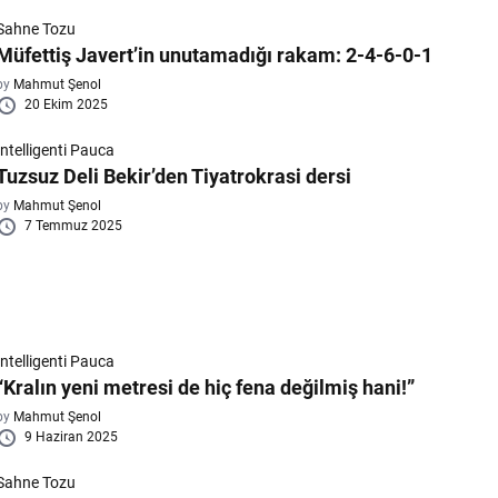
Sahne Tozu
Müfettiş Javert’in unutamadığı rakam: 2-4-6-0-1
by
Mahmut Şenol
20 Ekim 2025
Intelligenti Pauca
Tuzsuz Deli Bekir’den Tiyatrokrasi dersi
by
Mahmut Şenol
7 Temmuz 2025
Intelligenti Pauca
“Kralın yeni metresi de hiç fena değilmiş hani!”
by
Mahmut Şenol
9 Haziran 2025
Sahne Tozu