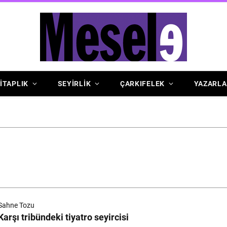
İTAPLIK
SEYİRLİK
ÇARKIFELEK
YAZARLA
Sahne Tozu
Karşı tribündeki tiyatro seyircisi