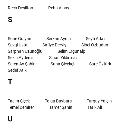
Reca Deşilton
Reha Alpay
S
Soné Gülyan
Serkan Aydın
Seyfi Adalı
Sevgi Usta
Safiye Derviş
Sibel Özbudun
Sarphan Uzunoğlu
Selim Ergunalp
Sezin Aydemir
Sinan Yıldırmaz
Seren Ay Şahin
Suna Çiçekçi
Sare Öztürk
Sedef Atik
T
Tacim Çiçek
Tolga Baybars
Turgay Yalçın
Temel Demirer
Tamer Şahin
Tarık Ali
U