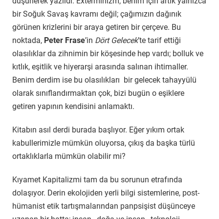
düşünerek yazıldı. Exterminizm, benim için artık yalnızca
bir Soğuk Savaş kavramı değil; çağımızın dağınık
görünen krizlerini bir araya getiren bir çerçeve. Bu
noktada,
Peter Frase
’in
Dört Gelecek
’te tarif ettiği
olasılıklar da zihnimin bir köşesinde hep vardı; bolluk ve
kıtlık, eşitlik ve hiyerarşi arasında salınan ihtimaller.
Benim derdim ise bu olasılıkları bir gelecek tahayyülü
olarak sınıflandırmaktan çok, bizi bugün o eşiklere
getiren yapının kendisini anlamaktı.
Kitabın asıl derdi burada başlıyor. Eğer yıkım ortak
kabullerimizle mümkün oluyorsa, çıkış da başka türlü
ortaklıklarla mümkün olabilir mi?
Kıyamet Kapitalizmi tam da bu sorunun etrafında
dolaşıyor. Derin ekolojiden yerli bilgi sistemlerine, post-
hümanist etik tartışmalarından panpsişist düşünceye