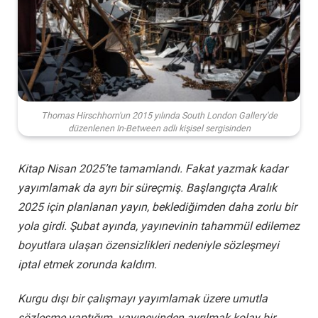
Thomas Hirschhorn'un 2015 yılında South London Gallery'de
düzenlenen In-Between adlı kişisel sergisinden
Kitap Nisan 2025’te tamamlandı. Fakat yazmak kadar
yayımlamak da ayrı bir süreçmiş. Başlangıçta Aralık
2025 için planlanan yayın, beklediğimden daha zorlu bir
yola girdi. Şubat ayında, yayınevinin tahammül edilemez
boyutlara ulaşan özensizlikleri nedeniyle sözleşmeyi
iptal etmek zorunda kaldım.
Kurgu dışı bir çalışmayı yayımlamak üzere umutla
sözleşme yaptığım yayınevinden ayrılmak kolay bir