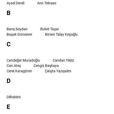
Aysel Dereli
Ann Telnaes
B
Barış Soydan
Buket Taşar
Başak Günsever
Birsen Talay Keşoğlu
C
Candeğer Muradoğlu
Candan Yıldız
Can Ateş
Cengiz Başkaya
Cenk Karagören
Çıkışta Yazışalım
D
Dilhekimi
E