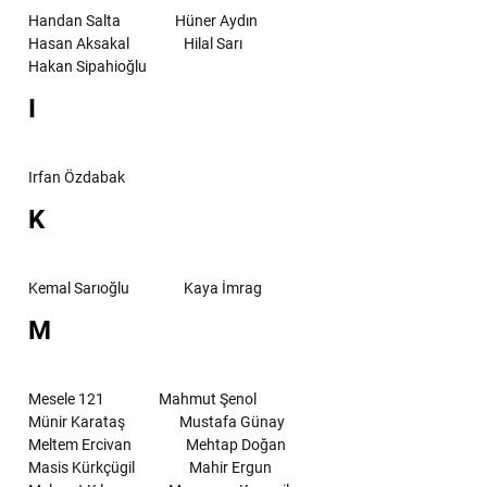
Handan Salta
Hüner Aydın
Hasan Aksakal
Hilal Sarı
Hakan Sipahioğlu
I
Irfan Özdabak
K
Kemal Sarıoğlu
Kaya İmrag
M
Mesele 121
Mahmut Şenol
Münir Karataş
Mustafa Günay
Meltem Ercivan
Mehtap Doğan
Masis Kürkçügil
Mahir Ergun