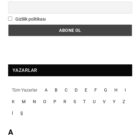
Gizlilik politikası
YAZARLAR
Tüm Yazarlar
A
B
C
D
E
F
G
H
I
K
M
N
O
P
R
S
T
U
V
Y
Z
İ
Ş
A