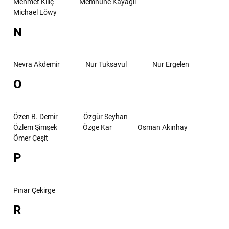
Mehmet Kılıç
Memnune Kayagil
Michael Löwy
N
Nevra Akdemir
Nur Tuksavul
Nur Ergelen
O
Özen B. Demir
Özgür Seyhan
Özlem Şimşek
Özge Kar
Osman Akınhay
Ömer Çeşit
P
Pınar Çekirge
R