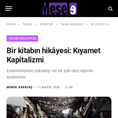
»
»
»
»
Home
Yazılar
KİTAPLIK
Yazarı Anlatıyor
Bir kitabın hikâyesi: Kıyamet Kapitalizmi
YAZARI ANLATIYOR
Bir kitabın hikâyesi: Kıyamet
Kapitalizmi
Exterminizmin yükselişi ver bir yok oluş rejimin
anatomisi.
MÜNIR KARATAŞ
11 MAYIS 2026
98