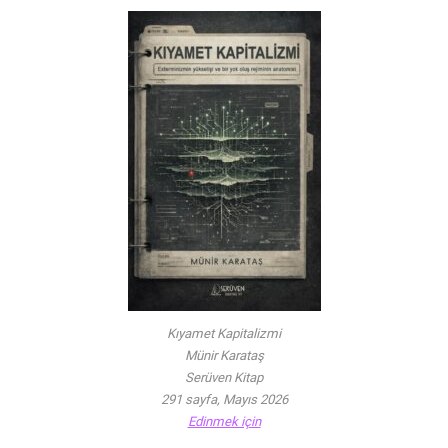
Kıyamet Kapitalizmi
Münir Karataş
Serüven Kitap
291 sayfa, Mayıs 2026
Edinmek için