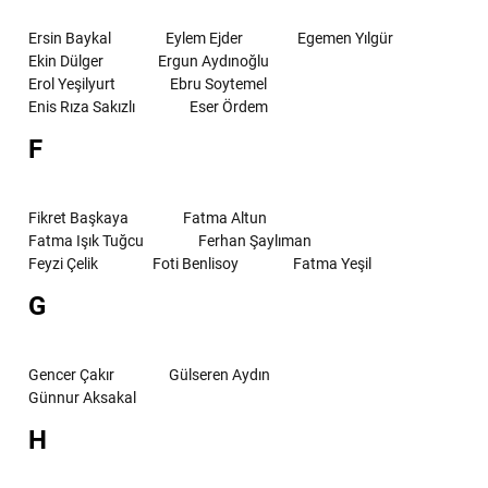
Ersin Baykal
Eylem Ejder
Egemen Yılgür
Ekin Dülger
Ergun Aydınoğlu
Erol Yeşilyurt
Ebru Soytemel
Enis Rıza Sakızlı
Eser Ördem
F
Fikret Başkaya
Fatma Altun
Fatma Işık Tuğcu
Ferhan Şaylıman
Feyzi Çelik
Foti Benlisoy
Fatma Yeşil
G
Gencer Çakır
Gülseren Aydın
Günnur Aksakal
H