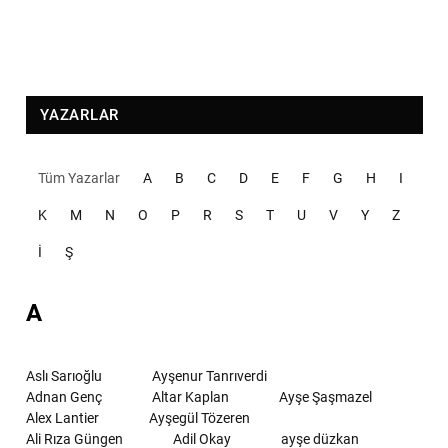
YAZARLAR
Tüm Yazarlar
A
B
C
D
E
F
G
H
I
K
M
N
O
P
R
S
T
U
V
Y
Z
İ
Ş
A
Aslı Sarıoğlu
Ayşenur Tanrıverdi
Adnan Genç
Altar Kaplan
Ayşe Şaşmazel
Alex Lantier
Ayşegül Tözeren
Ali Rıza Güngen
Adil Okay
ayşe düzkan