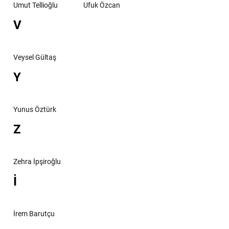
Umut Tellioğlu
Ufuk Özcan
V
Veysel Gültaş
Y
Yunus Öztürk
Z
Zehra İpşiroğlu
İ
İrem Barutçu