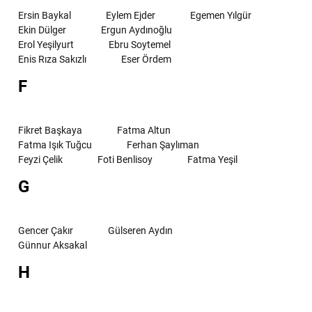
Ersin Baykal
Eylem Ejder
Egemen Yılgür
Ekin Dülger
Ergun Aydınoğlu
Erol Yeşilyurt
Ebru Soytemel
Enis Rıza Sakızlı
Eser Ördem
F
Fikret Başkaya
Fatma Altun
Fatma Işık Tuğcu
Ferhan Şaylıman
Feyzi Çelik
Foti Benlisoy
Fatma Yeşil
G
Gencer Çakır
Gülseren Aydın
Günnur Aksakal
H