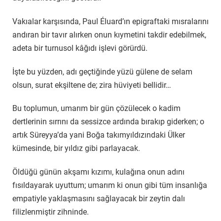
Vakıalar karşısında, Paul Éluard’ın epigraftaki mısralarını
andıran bir tavır alırken onun kıymetini takdir edebilmek,
adeta bir turnusol kâğıdı işlevi görürdü.
İşte bu yüzden, adı geçtiğinde yüzü gülene de selam
olsun, surat ekşiltene de; zira hüviyeti bellidir…
Bu toplumun, umarım bir gün çözülecek o kadim
dertlerinin sırrını da sessizce ardında bırakıp giderken; o
artık Süreyya’da yani Boğa takımyıldızındaki Ülker
kümesinde, bir yıldız gibi parlayacak.
Öldüğü günün akşamı kızımı, kulağına onun adını
fısıldayarak uyuttum; umarım ki onun gibi tüm insanlığa
empatiyle yaklaşmasını sağlayacak bir zeytin dalı
filizlenmiştir zihninde.