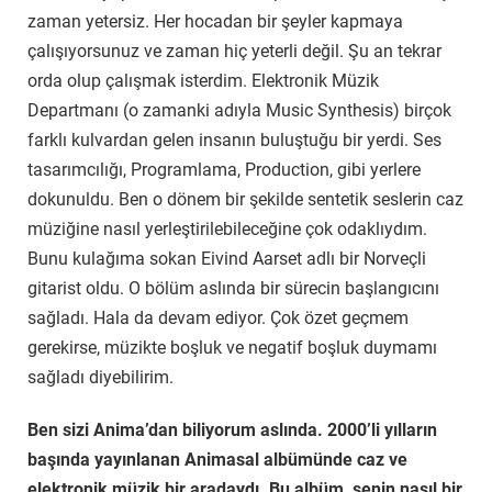
zaman yetersiz. Her hocadan bir şeyler kapmaya
çalışıyorsunuz ve zaman hiç yeterli değil. Şu an tekrar
orda olup çalışmak isterdim. Elektronik Müzik
Departmanı (o zamanki adıyla Music Synthesis) birçok
farklı kulvardan gelen insanın buluştuğu bir yerdi. Ses
tasarımcılığı, Programlama, Production, gibi yerlere
dokunuldu. Ben o dönem bir şekilde sentetik seslerin caz
müziğine nasıl yerleştirilebileceğine çok odaklıydım.
Bunu kulağıma sokan Eivind Aarset adlı bir Norveçli
gitarist oldu. O bölüm aslında bir sürecin başlangıcını
sağladı. Hala da devam ediyor. Çok özet geçmem
gerekirse, müzikte boşluk ve negatif boşluk duymamı
sağladı diyebilirim.
Ben sizi Anima’dan biliyorum aslında. 2000’li yılların
başında yayınlanan Animasal albümünde caz ve
elektronik müzik bir aradaydı. Bu albüm, senin nasıl bir