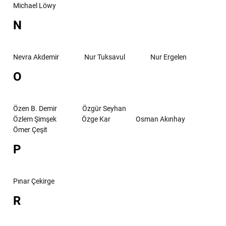
Michael Löwy
N
Nevra Akdemir
Nur Tuksavul
Nur Ergelen
O
Özen B. Demir
Özgür Seyhan
Özlem Şimşek
Özge Kar
Osman Akınhay
Ömer Çeşit
P
Pınar Çekirge
R