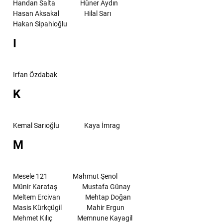
Handan Salta
Hüner Aydın
Hasan Aksakal
Hilal Sarı
Hakan Sipahioğlu
I
Irfan Özdabak
K
Kemal Sarıoğlu
Kaya İmrag
M
Mesele 121
Mahmut Şenol
Münir Karataş
Mustafa Günay
Meltem Ercivan
Mehtap Doğan
Masis Kürkçügil
Mahir Ergun
Mehmet Kılıç
Memnune Kayagil