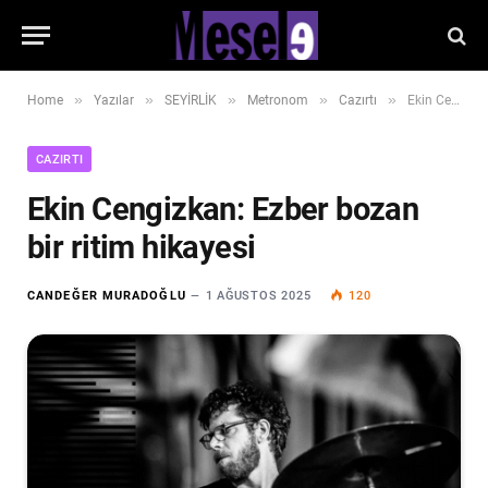
»
»
»
»
»
Home
Yazılar
SEYİRLİK
Metronom
Cazırtı
Ekin Cengizkan: Ezber bozan bir ritim hikayesi
CAZIRTI
Ekin Cengizkan: Ezber bozan
bir ritim hikayesi
CANDEĞER MURADOĞLU
1 AĞUSTOS 2025
120