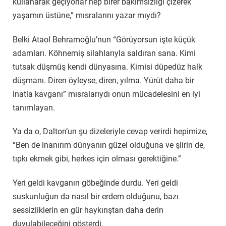
kullanarak geçiyorlar hep birer bakımsızlığı çizerek
yaşamın üstüne,” mısralarını yazar mıydı?
Belki Ataol Behramoğlu’nun “Görüyorsun işte küçük
adamları. Köhnemiş silahlarıyla saldıran sana. Kimi
tutsak düşmüş kendi dünyasına. Kimisi düpedüz halk
düşmanı. Diren öyleyse, diren, yılma. Yürüt daha bir
inatla kavganı” mısralarıydı onun mücadelesini en iyi
tanımlayan.
Ya da o, Dalton’un şu dizeleriyle cevap verirdi hepimize,
“Ben de inanırım dünyanın güzel olduğuna ve şiirin de,
tıpkı ekmek gibi, herkes için olması gerektiğine.”
Yeri geldi kavganın göbeğinde durdu. Yeri geldi
suskunluğun da nasıl bir erdem olduğunu, bazı
sessizliklerin en gür haykırıştan daha derin
duyulabileceğini gösterdi.