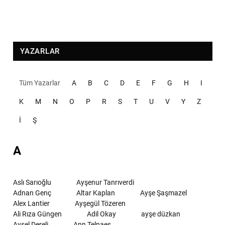
YAZARLAR
Tüm Yazarlar
A
B
C
D
E
F
G
H
I
K
M
N
O
P
R
S
T
U
V
Y
Z
İ
Ş
A
Aslı Sarıoğlu
Ayşenur Tanrıverdi
Adnan Genç
Altar Kaplan
Ayşe Şaşmazel
Alex Lantier
Ayşegül Tözeren
Ali Rıza Güngen
Adil Okay
ayşe düzkan
Aysel Dereli
Ann Telnaes