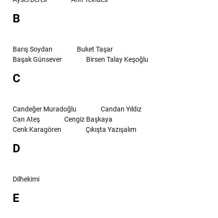
B
Barış Soydan
Buket Taşar
Başak Günsever
Birsen Talay Keşoğlu
C
Candeğer Muradoğlu
Candan Yıldız
Can Ateş
Cengiz Başkaya
Cenk Karagören
Çıkışta Yazışalım
D
Dilhekimi
E