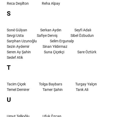
Reca Deşilton
Reha Alpay
S
Soné Gülyan
Serkan Aydın
Seyfi Adalı
Sevgi Usta
Safiye Derviş
Sibel Özbudun
Sarphan Uzunoğlu
Selim Ergunalp
Sezin Aydemir
Sinan Yıldırmaz
Seren Ay Şahin
Suna Çiçekçi
Sare Öztürk
Sedef Atik
T
Tacim Çiçek
Tolga Baybars
Turgay Yalçın
Temel Demirer
Tamer Şahin
Tarık Ali
U
Umut Tellioğlu
Ufuk Özcan