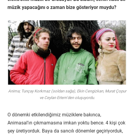
müzik yapacağını o zaman bize gösteriyor muydu?
Anima; Tunçay Korkmaz (soldan sağa), Ekin Cengizkan, Murat Çopur
ve Ceylan Ertem’den oluşuyordu.
O dönemki etkilendiğimiz müziklere bakınca,
Animasal’ın çıkmamasına imkan yoktu bence. 4 kişi çok
şey üretiyorduk. Baya da sancılı dönemler geçiriyorduk,