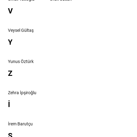
V
Veysel Gültaş
Y
Yunus Öztürk
Z
Zehra İpşiroğlu
İ
İrem Barutçu
Ş