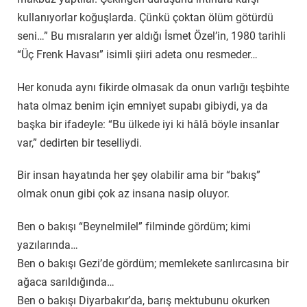
kullanıyorlar koğuşlarda. Çünkü çoktan ölüm götürdü
seni…” Bu mısraların yer aldığı İsmet Özel’in, 1980 tarihli
“Üç Frenk Havası” isimli şiiri adeta onu resmeder…
Her konuda aynı fikirde olmasak da onun varlığı teşbihte
hata olmaz benim için emniyet supabı gibiydi, ya da
başka bir ifadeyle: “Bu ülkede iyi ki hâlâ böyle insanlar
var,” dedirten bir teselliydi.
Bir insan hayatında her şey olabilir ama bir “bakış”
olmak onun gibi çok az insana nasip oluyor.
Ben o bakışı “Beynelmilel” filminde gördüm; kimi
yazılarında…
Ben o bakışı Gezi’de gördüm; memlekete sarılırcasına bir
ağaca sarıldığında…
Ben o bakışı Diyarbakır’da, barış mektubunu okurken