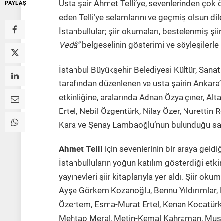
Usta şair Ahmet Telli’ye, sevenlerinden çok ö
PAYLAŞ
eden Telli’ye selamlarını ve geçmiş olsun di
İstanbullular; şiir okumaları, bestelenmiş şiir
Vedâ”
belgeselinin gösterimi ve söyleşilerle 
İstanbul Büyükşehir Belediyesi Kültür, Sanat 
tarafından düzenlenen ve usta şairin Ankara’d
etkinliğine, aralarında Adnan Özyalçıner, Al
Ertel, Nebil Özgentürk, Nilay Özer, Nurettin
Kara ve Şenay Lambaoğlu’nun bulunduğu sanat
Ahmet Telli
için sevenlerinin bir araya geld
İstanbulluların yoğun katılım gösterdiği etkinl
yayınevleri şiir kitaplarıyla yer aldı. Şiir ok
Ayşe Görkem Kozanoğlu, Bennu Yıldırımlar, B
Özertem, Esma-Murat Ertel, Kenan Kocatürk
Mehtap Meral, Metin-Kemal Kahraman, Mustaf