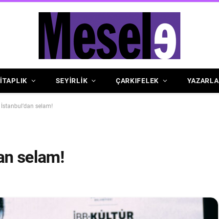
İTAPLIK
SEYİRLİK
ÇARKIFELEK
YAZARLA
e İstanbul’dan selam!
dan selam!