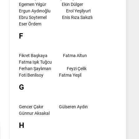
Egemen Yılgür
Ekin Dülger
Ergun Aydınoğlu
Erol Yeşilyurt
Ebru Soytemel
Enis Rıza Sakızlı
Eser Ördem
F
Fikret Başkaya
Fatma Altun
Fatma Işık Tuğcu
Ferhan Şaylıman
Feyzi Çelik
Foti Benlisoy
Fatma Yeşil
G
l
Gencer Çakır
Gülseren Aydın
Günnur Aksakal
H