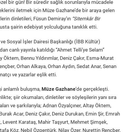
zel bir gün! Bir süredir sağlık sorunlarıyla mücadele
leklerini iletmek için Müze Gazhane’de bir araya gelen
lerin dinletileri, Füsun Demiray’ın
“Sitemkâr Bir
usta şairin edebiyat yolculuğuna tanıklık etti.
ve Sosyal İşler Dairesi Başkanlığı (İBB Kültür)
an canlı yayınla katıldığı “Ahmet Telli’ye Selam”
tay Öktem, Bennu Yıldırımlar, Deniz Çakır, Esma-Murat
 Rençber, Orhan Alkaya, Orhan Aydın, Sedat Anar, Senan
çı ve yazarlar eşlik etti.
iği anlamlı buluşma,
Müze Gazhane
’de gerçekleşti.
ikte; şiir okumaları, dinletiler ve söyleşilerin yanı sıra
umaları ve şarkılarıyla; Adnan Özyalçıner, Altay Öktem,
urak Acar, Deniz Çakır, Deniz Durukan, Emin Şir, Emrah
, Levent Karataş, Mahir Taşyurt, Mehmet Şimşek,
a Köz, Nebil Özgentürk, Nilay Özer, Nurettin Rençber,