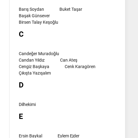
Barış Soydan
Buket Taşar
Başak Günsever
Birsen Talay Keşoğlu
C
Candeğer Muradoğlu
Candan Yıldız
Can Ateş
Cengiz Başkaya
Cenk Karagören
Çıkışta Yazışalım
D
Dilhekimi
E
Ersin Baykal
Eylem Ejder