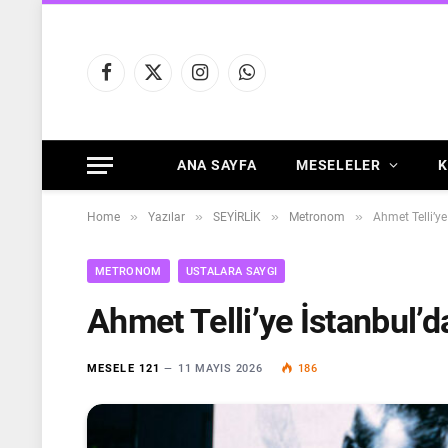
Facebook
X
Instagram
WhatsApp
(Twitter)
ANA SAYFA
MESELELER
K
»
»
»
»
Home
Yazılar
SEYİRLİK
Metronom
Ahmet Telli’y
METRONOM
USTALARA SAYGI
Ahmet Telli’ye İstanbul’
MESELE 121
11 MAYIS 2026
186