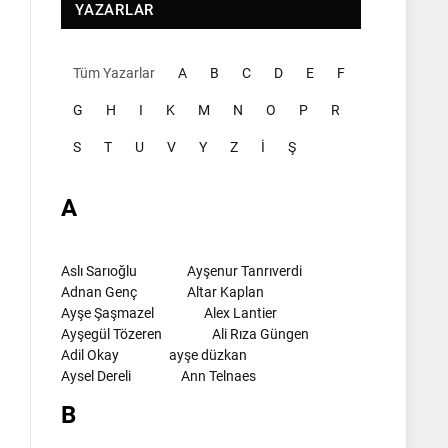
YAZARLAR
Tüm Yazarlar
A
B
C
D
E
F
G
H
I
K
M
N
O
P
R
S
T
U
V
Y
Z
İ
Ş
A
Aslı Sarıoğlu
Ayşenur Tanrıverdi
Adnan Genç
Altar Kaplan
Ayşe Şaşmazel
Alex Lantier
Ayşegül Tözeren
Ali Rıza Güngen
Adil Okay
ayşe düzkan
Aysel Dereli
Ann Telnaes
B