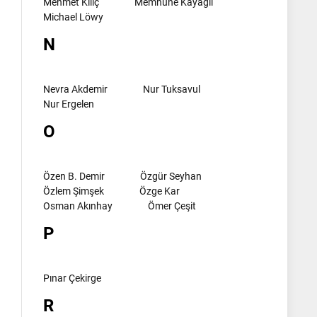
Mehmet Kılıç
Memnune Kayagil
Michael Löwy
N
Nevra Akdemir
Nur Tuksavul
Nur Ergelen
O
Özen B. Demir
Özgür Seyhan
Özlem Şimşek
Özge Kar
Osman Akınhay
Ömer Çeşit
P
Pınar Çekirge
R