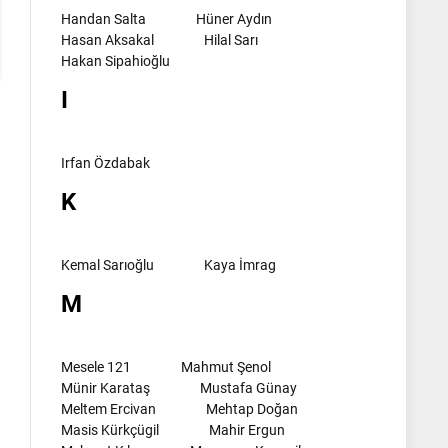
Handan Salta
Hüner Aydın
Hasan Aksakal
Hilal Sarı
Hakan Sipahioğlu
I
Irfan Özdabak
K
Kemal Sarıoğlu
Kaya İmrag
M
Mesele 121
Mahmut Şenol
Münir Karataş
Mustafa Günay
Meltem Ercivan
Mehtap Doğan
Masis Kürkçügil
Mahir Ergun