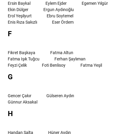
Ersin Baykal
Eylem Ejder
Egemen Yılgür
Ekin Dülger
Ergun Aydınoğlu
Erol Yeşilyurt
Ebru Soytemel
Enis Rıza Sakızlı
Eser Ördem
F
Fikret Başkaya
Fatma Altun
Fatma Işık Tuğcu
Ferhan Şaylıman
Feyzi Çelik
Foti Benlisoy
Fatma Yeşil
G
Gencer Çakır
Gülseren Aydın
Günnur Aksakal
H
Handan Salta
Hüner Aydın