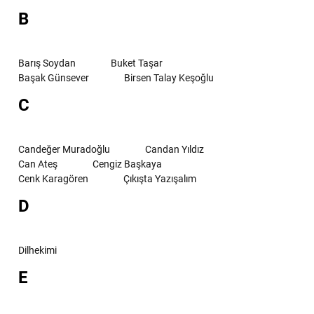
B
Barış Soydan
Buket Taşar
Başak Günsever
Birsen Talay Keşoğlu
C
Candeğer Muradoğlu
Candan Yıldız
Can Ateş
Cengiz Başkaya
Cenk Karagören
Çıkışta Yazışalım
D
Dilhekimi
E