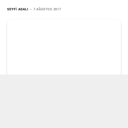
SEYFI ADALI
7 AĞUSTOS 2017
7 Haziran seçimlerinde Halkların Demokratik Partisi’nin
(HDP) başarısını hazmedemeyen AKP ve Erdoğan, 1
Kasım rövanşıyla yeni bir hamle başlattı. Müzakere
sürecine son veren, MHP ile stratejik işbirliğine yönelen,
Suriye politikasını selefi İslam radikalizmine ve Rojava