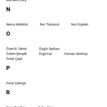
N
Nevra Akdemir
Nur Tuksavul
Nur Ergelen
O
Özen B. Demir
Özgür Seyhan
Özlem Şimşek
Özge Kar
Osman Akınhay
Ömer Çeşit
P
Pınar Çekirge
R