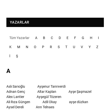
YAZARLAR
Tüm Yazarlar
A
B
C
D
E
F
G
H
I
K
M
N
O
P
R
S
T
U
V
Y
Z
İ
Ş
A
Aslı Sarıoğlu
Ayşenur Tanrıverdi
Adnan Genç
Altar Kaplan
Ayşe Şaşmazel
Alex Lantier
Ayşegül Tözeren
Ali Rıza Güngen
Adil Okay
ayşe düzkan
Aysel Dereli
Ann Telnaes