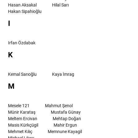
Hasan Aksakal
Hilal Sarı
Hakan Sipahioğlu
I
Irfan Özdabak
K
Kemal Sarıoğlu
Kaya İmrag
M
Mesele 121
Mahmut Şenol
Münir Karataş
Mustafa Günay
Meltem Ercivan
Mehtap Doğan
Masis Kürkçügil
Mahir Ergun
Mehmet Kılıç
Memnune Kayagil
Michael Löwy