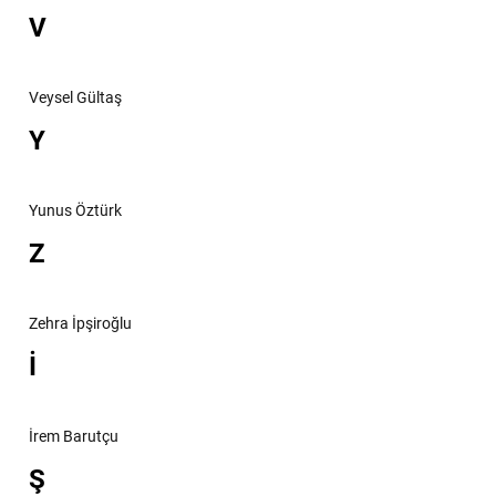
V
Veysel Gültaş
Y
Yunus Öztürk
Z
Zehra İpşiroğlu
İ
İrem Barutçu
Ş