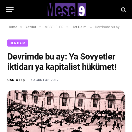
»
»
»
»
Home
Yazılar
MESELELER
Her Daim
Devrimde bu ay: Ya Sovyetler iktidarı ya kapitalist hükümet!
HER DAIM
Devrimde bu ay: Ya Sovyetler
iktidarı ya kapitalist hükümet!
CAN ATEŞ
7 AĞUSTOS 2017