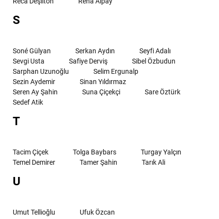
Reca Deşilton
Reha Alpay
S
Soné Gülyan
Serkan Aydın
Seyfi Adalı
Sevgi Usta
Safiye Derviş
Sibel Özbudun
Sarphan Uzunoğlu
Selim Ergunalp
Sezin Aydemir
Sinan Yıldırmaz
Seren Ay Şahin
Suna Çiçekçi
Sare Öztürk
Sedef Atik
T
Tacim Çiçek
Tolga Baybars
Turgay Yalçın
Temel Demirer
Tamer Şahin
Tarık Ali
U
Umut Tellioğlu
Ufuk Özcan