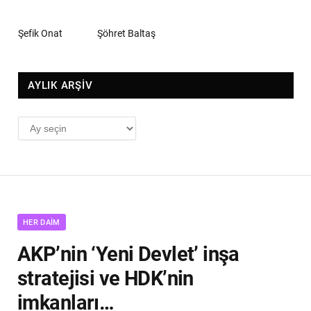
Şefik Onat
Şöhret Baltaş
AYLIK ARŞİV
AYLIK
ARŞİV
HER DAIM
AKP’nin ‘Yeni Devlet’ inşa
stratejisi ve HDK’nin
imkanları…