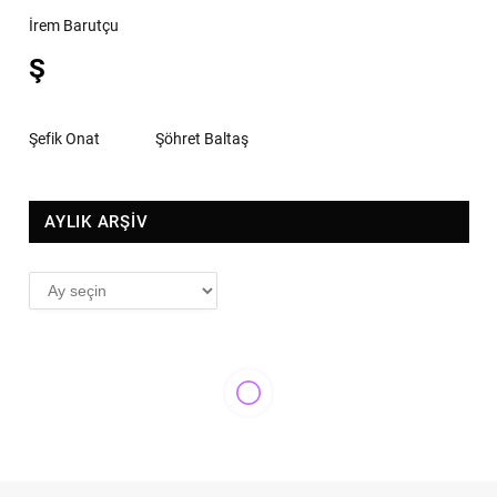
İrem Barutçu
Ş
Şefik Onat
Şöhret Baltaş
AYLIK ARŞİV
AYLIK
ARŞİV
YENI ÇIKANLAR
Katil kadın olduğunda,