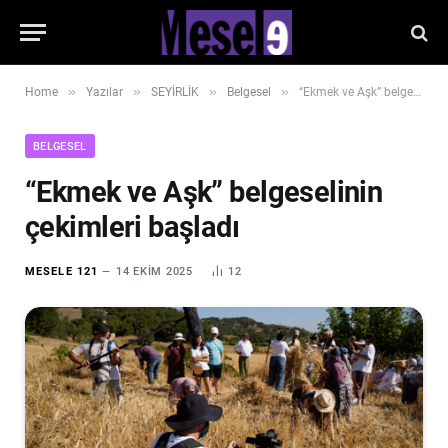
»
»
»
»
Home
Yazılar
SEYİRLİK
Belgesel
“Ekmek ve Aşk” belgeselinin çekimleri başladı
BELGESEL
“Ekmek ve Aşk” belgeselinin
çekimleri başladı
MESELE 121
14 EKIM 2025
12