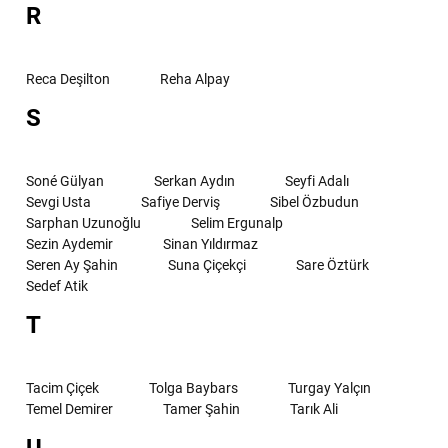
R
Reca Deşilton
Reha Alpay
S
Soné Gülyan
Serkan Aydın
Seyfi Adalı
Sevgi Usta
Safiye Derviş
Sibel Özbudun
Sarphan Uzunoğlu
Selim Ergunalp
Sezin Aydemir
Sinan Yıldırmaz
Seren Ay Şahin
Suna Çiçekçi
Sare Öztürk
Sedef Atik
T
Tacim Çiçek
Tolga Baybars
Turgay Yalçın
Temel Demirer
Tamer Şahin
Tarık Ali