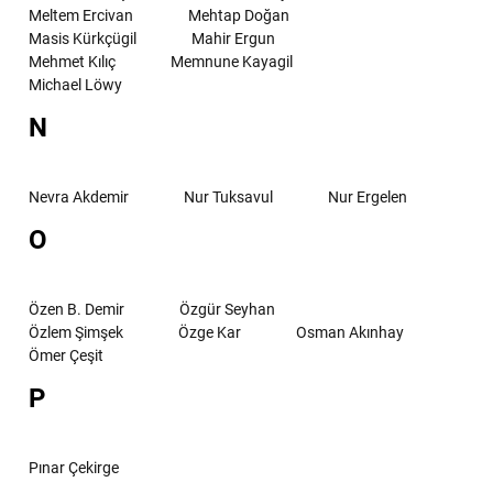
Meltem Ercivan
Mehtap Doğan
Masis Kürkçügil
Mahir Ergun
Mehmet Kılıç
Memnune Kayagil
Michael Löwy
N
Nevra Akdemir
Nur Tuksavul
Nur Ergelen
O
Özen B. Demir
Özgür Seyhan
Özlem Şimşek
Özge Kar
Osman Akınhay
Ömer Çeşit
P
Pınar Çekirge