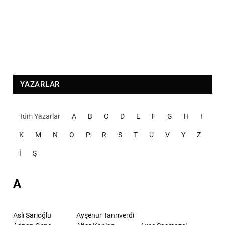
YAZARLAR
Tüm Yazarlar
A
B
C
D
E
F
G
H
I
K
M
N
O
P
R
S
T
U
V
Y
Z
İ
Ş
A
Aslı Sarıoğlu
Ayşenur Tanrıverdi