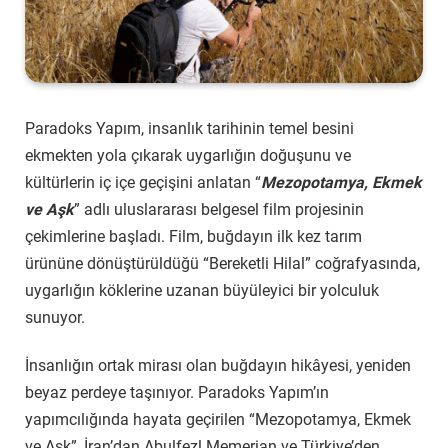
Paradoks Yapım, insanlık tarihinin temel besini
ekmekten yola çıkarak uygarlığın doğuşunu ve
kültürlerin iç içe geçişini anlatan “
Mezopotamya, Ekmek
ve Aşk
” adlı uluslararası belgesel film projesinin
çekimlerine başladı. Film, buğdayın ilk kez tarım
ürününe dönüştürüldüğü “Bereketli Hilal” coğrafyasında,
uygarlığın köklerine uzanan büyüleyici bir yolculuk
sunuyor.
İnsanlığın ortak mirası olan buğdayın hikâyesi, yeniden
beyaz perdeye taşınıyor. Paradoks Yapım’ın
yapımcılığında hayata geçirilen “Mezopotamya, Ekmek
ve Aşk”, İran’dan Abulfezl Memerian ve Türkiye’den