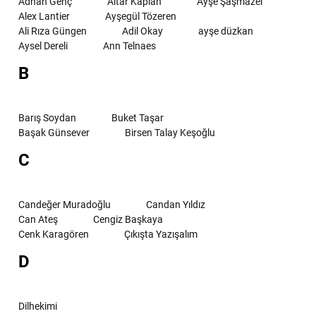
Adnan Genç
Altar Kaplan
Ayşe Şaşmazel
Alex Lantier
Ayşegül Tözeren
Ali Rıza Güngen
Adil Okay
ayşe düzkan
Aysel Dereli
Ann Telnaes
B
Barış Soydan
Buket Taşar
Başak Günsever
Birsen Talay Keşoğlu
C
Candeğer Muradoğlu
Candan Yıldız
Can Ateş
Cengiz Başkaya
Cenk Karagören
Çıkışta Yazışalım
D
Dilhekimi