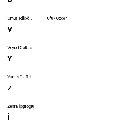
U
Umut Tellioğlu
Ufuk Özcan
V
Veysel Gültaş
Y
Yunus Öztürk
Z
Zehra İpşiroğlu
İ