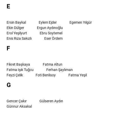
E
Ersin Baykal
Eylem Ejder
Egemen Yılgür
Ekin Dülger
Ergun Aydınoğlu
Erol Yeşilyurt
Ebru Soytemel
Enis Rıza Sakızlı
Eser Ördem
F
Fikret Başkaya
Fatma Altun
Fatma Işık Tuğcu
Ferhan Şaylıman
Feyzi Çelik
Foti Benlisoy
Fatma Yeşil
G
Gencer Çakır
Gülseren Aydın
Günnur Aksakal