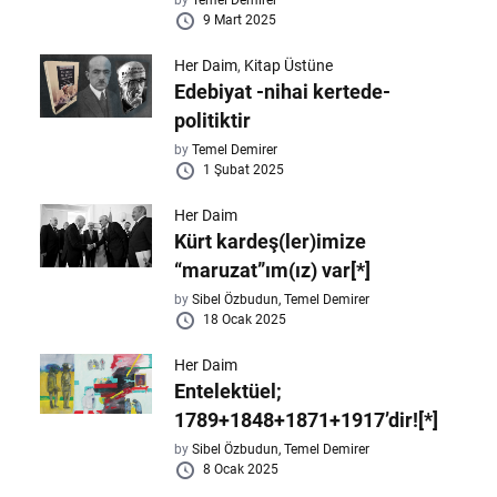
by
Temel Demirer
9 Mart 2025
Her Daim
,
Kitap Üstüne
Edebiyat -nihai kertede-
politiktir
by
Temel Demirer
1 Şubat 2025
Her Daim
Kürt kardeş(ler)imize
“maruzat”ım(ız) var[*]
by
Sibel Özbudun,
Temel Demirer
18 Ocak 2025
Her Daim
Entelektüel;
1789+1848+1871+1917’dir![*]
by
Sibel Özbudun,
Temel Demirer
8 Ocak 2025