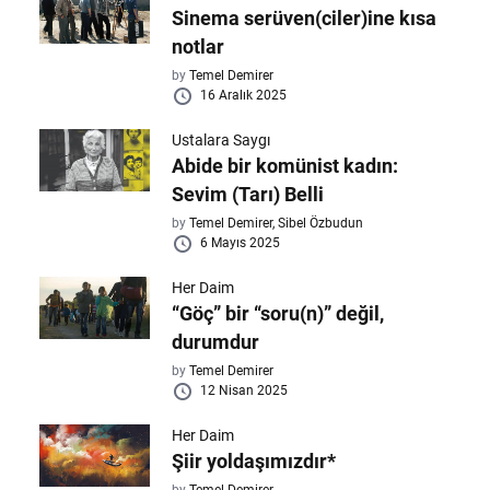
Sinema serüven(ciler)ine kısa
notlar
by
Temel Demirer
16 Aralık 2025
Ustalara Saygı
Abide bir komünist kadın:
Sevim (Tarı) Belli
by
Temel Demirer,
Sibel Özbudun
6 Mayıs 2025
Her Daim
“Göç” bir “soru(n)” değil,
durumdur
by
Temel Demirer
12 Nisan 2025
Her Daim
Şiir yoldaşımızdır*