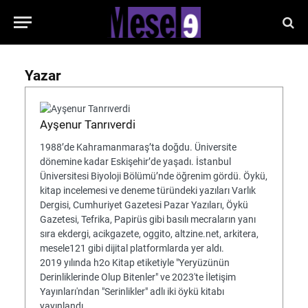
Yazar
Ayşenur Tanrıverdi
1988’de Kahramanmaraş’ta doğdu. Üniversite
dönemine kadar Eskişehir’de yaşadı. İstanbul
Üniversitesi Biyoloji Bölümü’nde öğrenim gördü. Öykü,
kitap incelemesi ve deneme türündeki yazıları Varlık
Dergisi, Cumhuriyet Gazetesi Pazar Yazıları, Öykü
Gazetesi, Tefrika, Papirüs gibi basılı mecraların yanı
sıra ekdergi, acikgazete, oggito, altzine.net, arkitera,
mesele121 gibi dijital platformlarda yer aldı.
2019 yılında h2o Kitap etiketiyle "Yeryüzünün
Derinliklerinde Olup Bitenler" ve 2023'te İletişim
Yayınları'ndan "Serinlikler" adlı iki öykü kitabı
yayınlandı.