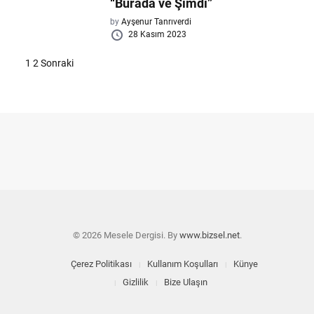
“Burada ve Şimdi”
by
Ayşenur Tanrıverdi
28 Kasım 2023
Yazı
1
2
Sonraki
sayfalaması
© 2026 Mesele Dergisi. By
www.bizsel.net
.
Çerez Politikası
Kullanım Koşulları
Künye
Gizlilik
Bize Ulaşın