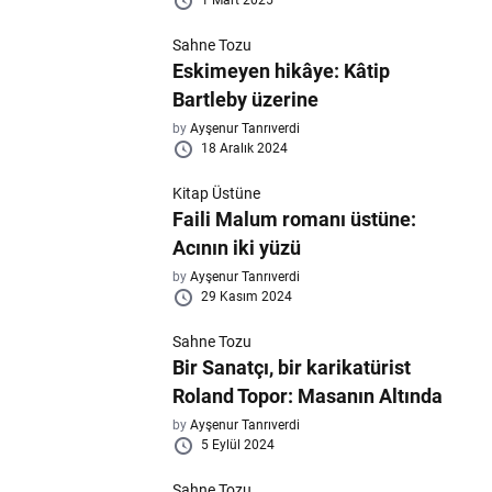
1 Mart 2025
Sahne Tozu
Eskimeyen hikâye: Kâtip
Bartleby üzerine
by
Ayşenur Tanrıverdi
18 Aralık 2024
Kitap Üstüne
Faili Malum romanı üstüne:
Acının iki yüzü
by
Ayşenur Tanrıverdi
29 Kasım 2024
Sahne Tozu
Bir Sanatçı, bir karikatürist
Roland Topor: Masanın Altında
by
Ayşenur Tanrıverdi
5 Eylül 2024
Sahne Tozu