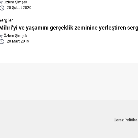
by
Özlem Şimşek
20 Şubat 2020
Sergiler
Mihri’yi ve yaşamını gerçeklik zeminine yerleştiren serg
by
Özlem Şimşek
20 Mart 2019
Çerez Politika