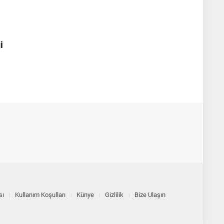
i
sı
Kullanım Koşulları
Künye
Gizlilik
Bize Ulaşın