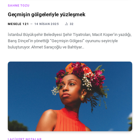
SAHNE TOZU
Geçmişin gölgeleriyle yüzleşmek
MESELE 121
14 NISAN 2025
32
İstanbul Büyükşehir Belediyesi Şehir Tiyatroları, Macit Koper’in yazdığı,
Barış Dinçel’in yönettiği “Geçmişin Gölgesi” oyununu seyirciyle
buluşturuyor. Ahmet Saraçoğlu ve Bahtiyar…
LACIVERT NOTALAR