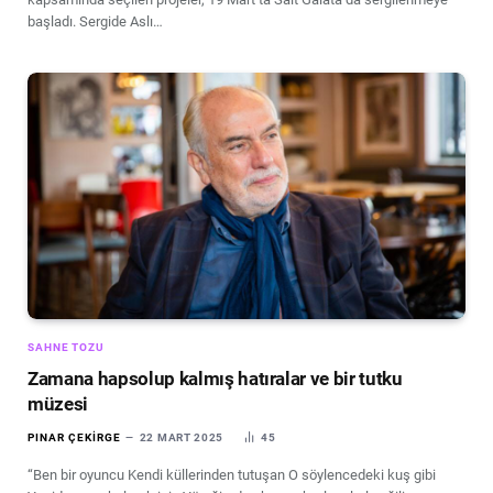
başladı. Sergide Aslı…
SAHNE TOZU
Zamana hapsolup kalmış hatıralar ve bir tutku
müzesi
PINAR ÇEKIRGE
22 MART 2025
45
“Ben bir oyuncu Kendi küllerinden tutuşan O söylencedeki kuş gibi