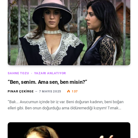
SAHNE TOZU
YAZARI ANLATIYOR
“Ben, senim. Ama sen, ben misin?”
PINAR ÇEKIRGE
7 MAYIS 2025
137
“Bak… Avucumun içinde bir iz var. Beni doğuran kadının, beni boğan
elleri gibi. Ben onun doğurduğu ama öldüremediği kızıyım! Tırnak…