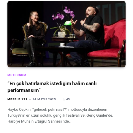
METRONOM
“En çok hatırlamak istediğim halim canlı
performansım”
MESELE 121
14 MAYIS 2025
45
Hayko Cepkin, “gelecek peki nasıl?” mottosuyla düzenlenen
Türkiye’nin en uzun soluklu gençlik festivali 39. Genç Günler’de,
Harbiye Muhsin Ertuğrul Sahnesi’nde…