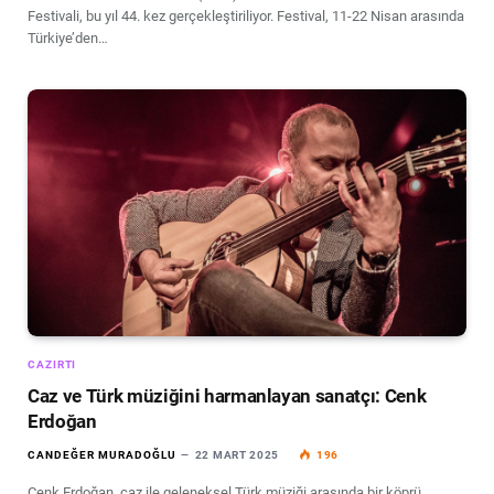
Festivali, bu yıl 44. kez gerçekleştiriliyor. Festival, 11-22 Nisan arasında
Türkiye’den…
CAZIRTI
Caz ve Türk müziğini harmanlayan sanatçı: Cenk
Erdoğan
CANDEĞER MURADOĞLU
22 MART 2025
196
Cenk Erdoğan, caz ile geleneksel Türk müziği arasında bir köprü