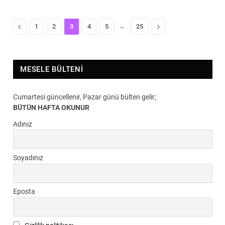
Previous
…
Next
1
2
3
4
5
25
MESELE BÜLTENI
Cumartesi güncellenir, Pazar günü bülten gelir;
BÜTÜN HAFTA OKUNUR
Adınız
Soyadınız
Eposta