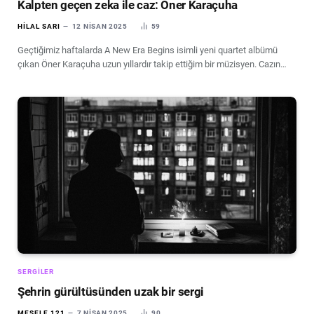
Kalpten geçen zeka ile caz: Öner Karaçuha
HILAL SARI
12 NISAN 2025
59
Geçtiğimiz haftalarda A New Era Begins isimli yeni quartet albümü
çıkan Öner Karaçuha uzun yıllardır takip ettiğim bir müzisyen. Cazın…
SERGILER
Şehrin gürültüsünden uzak bir sergi
MESELE 121
7 NISAN 2025
90