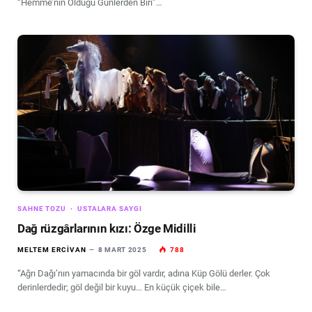
“Hemme’nin Öldüğü Günlerden Biri”…
SAHNE TOZU
USTALARA SAYGI
Dağ rüzgârlarının kızı: Özge Midilli
MELTEM ERCIVAN
8 MART 2025
788
“Ağrı Dağı’nın yamacında bir göl vardır, adına Küp Gölü derler. Çok
derinlerdedir; göl değil bir kuyu… En küçük çiçek bile…