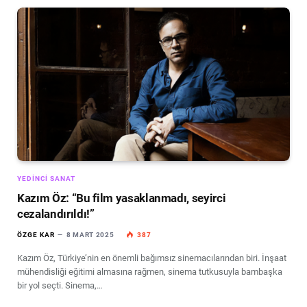
YEDINCI SANAT
Kazım Öz: “Bu film yasaklanmadı, seyirci
cezalandırıldı!”
ÖZGE KAR
8 MART 2025
387
Kazım Öz, Türkiye’nin en önemli bağımsız sinemacılarından biri. İnşaat
mühendisliği eğitimi almasına rağmen, sinema tutkusuyla bambaşka
bir yol seçti. Sinema,…