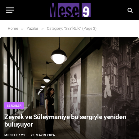
»
»
Home
Yazılar
Category: "SEYİRLİK" (Page 3)
SERGILER
Zeyrek ve Süleymaniye bu sergiyle yeniden
buluşuyor
MESELE 121
23 MAYIS 2026