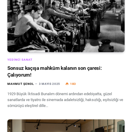
YEDINCI SANAT
Sonsuz kaçışa mahkûm kalanın son çaresi:
Çalıyorum!
MAHMUT ŞENOL
3 MAYIS 2025
183
1929 Büyük İktisadi Bunalım dönemi ardından edebiyatta, güzel
sanatlarda ve tiyatro ile sinemada adaletsizliği, haksızlığı, eşitsizliği ve
sömürüyü eleştirel dille…