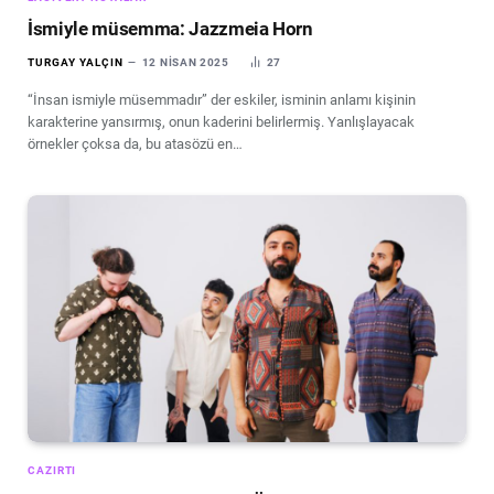
İsmiyle müsemma: Jazzmeia Horn
TURGAY YALÇIN
12 NISAN 2025
27
“İnsan ismiyle müsemmadır” der eskiler, isminin anlamı kişinin
karakterine yansırmış, onun kaderini belirlermiş. Yanlışlayacak
örnekler çoksa da, bu atasözü en…
CAZIRTI