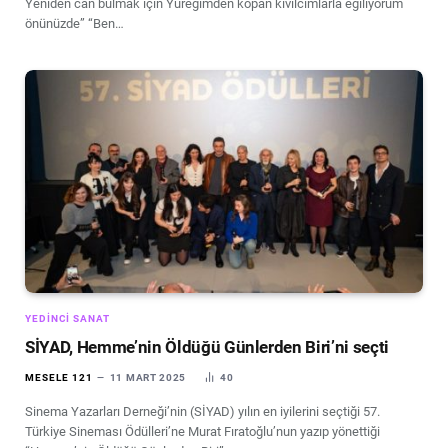
Yeniden can bulmak için Yüreğimden kopan kıvılcımlarla eğiliyorum
önünüzde” “Ben…
YEDINCI SANAT
SİYAD, Hemme’nin Öldüğü Günlerden Biri’ni seçti
MESELE 121
11 MART 2025
40
Sinema Yazarları Derneği’nin (SİYAD) yılın en iyilerini seçtiği 57.
Türkiye Sineması Ödülleri’ne Murat Fıratoğlu’nun yazıp yönettiği