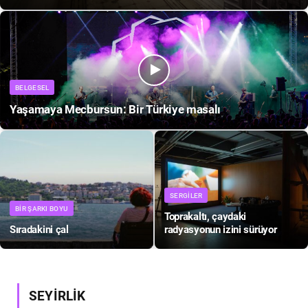
BELGESEL
Yaşamaya Mecbursun: Bir Türkiye masalı
SERGILER
BIR ŞARKI BOYU
Toprakaltı, çaydaki
Sıradakini çal
radyasyonun izini sürüyor
SEYİRLİK