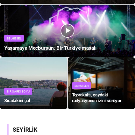
BELGESEL
Yaşamaya Mecbursun: Bir Türkiye masalı
SERGILER
BIR ŞARKI BOYU
Toprakaltı, çaydaki
Sıradakini çal
radyasyonun izini sürüyor
SEYİRLİK