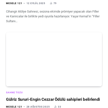
MESELE 121
12 EYLÜL 2025
79
Cihangir Atölye Sahnesi, sezona ekimde prömiyer yapacak olan Filler
ve Karıncalar ile birlikte yedi oyunla hazırlanıyor. Yaşar Kemal’in “Filler
Sultanı…
SAHNE TOZU
Gülriz Sururi-Engin Cezzar Ödülü sahipleri belirlendi
MESELE 121
28 AĞUSTOS 2025
33