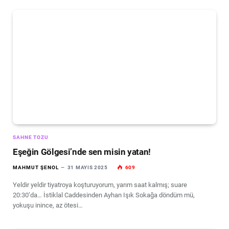
SAHNE TOZU
Eşeğin Gölgesi’nde sen misin yatan!
MAHMUT ŞENOL
31 MAYIS 2025
609
Yeldir yeldir tiyatroya koşturuyorum, yarım saat kalmış; suare
20:30’da… İstiklal Caddesinden Ayhan Işık Sokağa döndüm mü,
yokuşu inince, az ötesi…