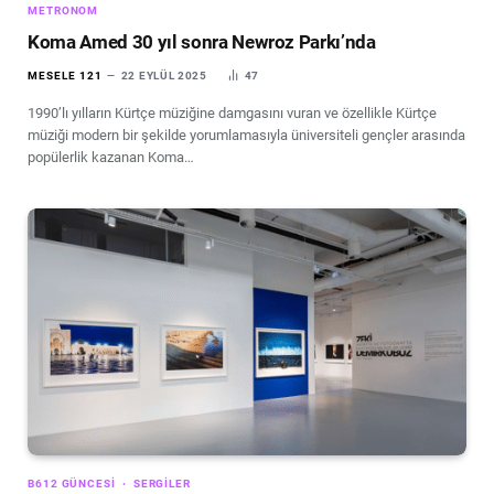
METRONOM
Koma Amed 30 yıl sonra Newroz Parkı’nda
MESELE 121
22 EYLÜL 2025
47
1990’lı yılların Kürtçe müziğine damgasını vuran ve özellikle Kürtçe
müziği modern bir şekilde yorumlamasıyla üniversiteli gençler arasında
popülerlik kazanan Koma…
B612 GÜNCESI
SERGILER