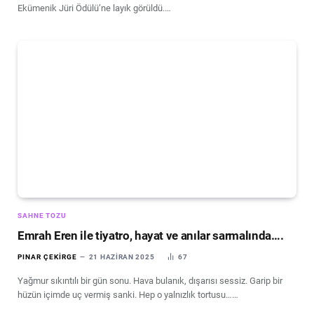
Ekümenik Jüri Ödülü’ne layık görüldü.…
SAHNE TOZU
Emrah Eren ile tiyatro, hayat ve anılar sarmalında….
PINAR ÇEKIRGE
21 HAZIRAN 2025
67
Yağmur sıkıntılı bir gün sonu. Hava bulanık, dışarısı sessiz. Garip bir
hüzün içimde uç vermiş sanki. Hep o yalnızlık tortusu……