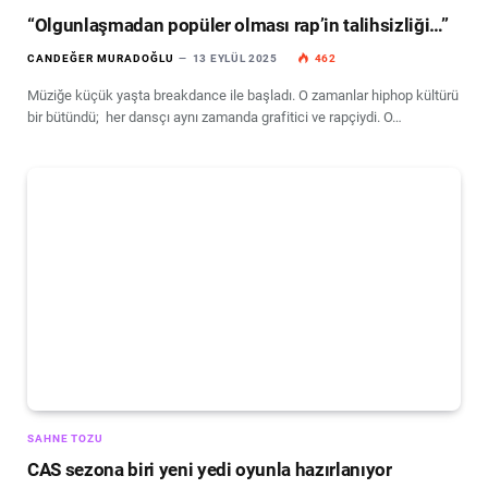
“Olgunlaşmadan popüler olması rap’in talihsizliği…”
CANDEĞER MURADOĞLU
13 EYLÜL 2025
462
Müziğe küçük yaşta breakdance ile başladı. O zamanlar hiphop kültürü
bir bütündü; her dansçı aynı zamanda grafitici ve rapçiydi. O…
SAHNE TOZU
CAS sezona biri yeni yedi oyunla hazırlanıyor