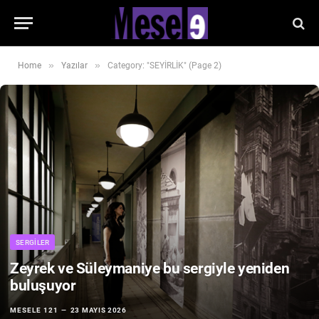
»
»
Home
Yazılar
Category: "SEYİRLİK" (Page 2)
SERGILER
Zeyrek ve Süleymaniye bu sergiyle yeniden
buluşuyor
MESELE 121
23 MAYIS 2026