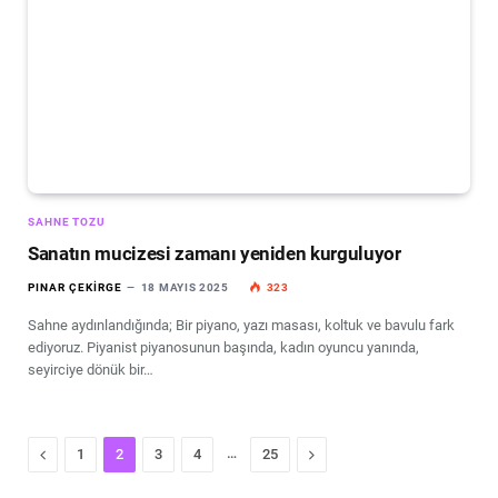
SAHNE TOZU
Sanatın mucizesi zamanı yeniden kurguluyor
PINAR ÇEKIRGE
18 MAYIS 2025
323
Sahne aydınlandığında; Bir piyano, yazı masası, koltuk ve bavulu fark
ediyoruz. Piyanist piyanosunun başında, kadın oyuncu yanında,
seyirciye dönük bir…
Previous
…
Next
1
2
3
4
25