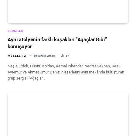
SERGILER
Aynı atölyenin farklı kuşakları “Ağaçlar Gibi”
konuşuyor
MESELE 121
10 EKIM 2025
14
Neş’e Erdok, Hüsnü Koldaş, Kemal İskender, Nedret Sekban, Resul
Aytemür ve Ahmet Umur Deniz’in eserlerini aynı mekânda buluşturan
grup sergisi “Ağaçlar…