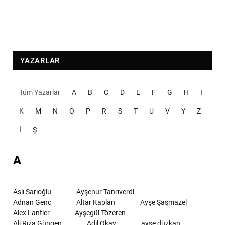
YAZARLAR
Tüm Yazarlar
A
B
C
D
E
F
G
H
I
K
M
N
O
P
R
S
T
U
V
Y
Z
İ
Ş
A
Aslı Sarıoğlu
Ayşenur Tanrıverdi
Adnan Genç
Altar Kaplan
Ayşe Şaşmazel
Alex Lantier
Ayşegül Tözeren
Ali Rıza Güngen
Adil Okay
ayşe düzkan