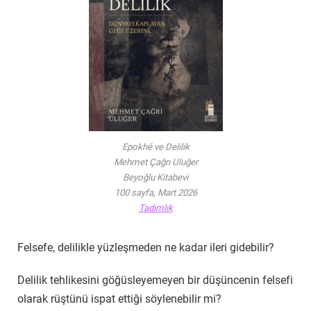
Epokhé ve Delilik
Mehmet Çağrı Uluğer
Beyoğlu Kitabevi
100 sayfa, Mart 2026
Tadımlık
Felsefe, delilikle yüzleşmeden ne kadar ileri gidebilir?
Delilik tehlikesini göğüsleyemeyen bir düşüncenin felsefi
olarak rüştünü ispat ettiği söylenebilir mi?