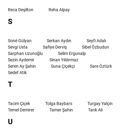
Reca Deşilton
Reha Alpay
S
Soné Gülyan
Serkan Aydın
Seyfi Adalı
Sevgi Usta
Safiye Derviş
Sibel Özbudun
Sarphan Uzunoğlu
Selim Ergunalp
Sezin Aydemir
Sinan Yıldırmaz
Seren Ay Şahin
Suna Çiçekçi
Sare Öztürk
Sedef Atik
T
Tacim Çiçek
Tolga Baybars
Turgay Yalçın
Temel Demirer
Tamer Şahin
Tarık Ali
U