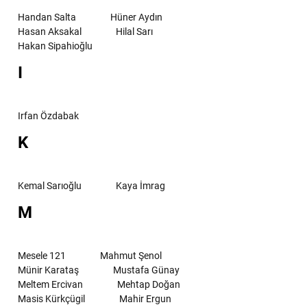
Handan Salta
Hüner Aydın
Hasan Aksakal
Hilal Sarı
Hakan Sipahioğlu
I
Irfan Özdabak
K
Kemal Sarıoğlu
Kaya İmrag
M
Mesele 121
Mahmut Şenol
Münir Karataş
Mustafa Günay
Meltem Ercivan
Mehtap Doğan
Masis Kürkçügil
Mahir Ergun