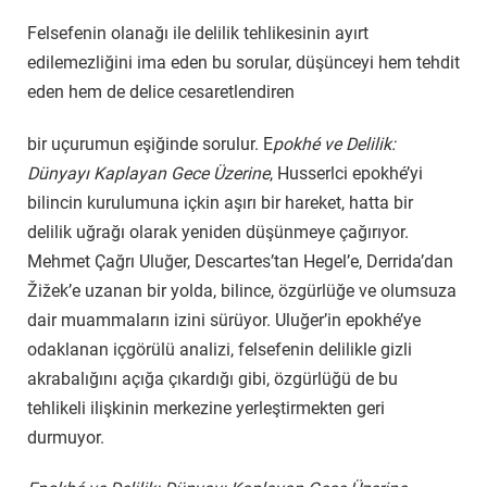
Felsefenin olanağı ile delilik tehlikesinin ayırt
edilemezliğini ima eden bu sorular, düşünceyi hem tehdit
eden hem de delice cesaretlendiren
bir uçurumun eşiğinde sorulur. E
pokhé ve Delilik:
Dünyayı Kaplayan Gece Üzerine
, Husserlci epokhé’yi
bilincin kurulumuna içkin aşırı bir hareket, hatta bir
delilik uğrağı olarak yeniden düşünmeye çağırıyor.
Mehmet Çağrı Uluğer, Descartes’tan Hegel’e, Derrida’dan
Žižek’e uzanan bir yolda, bilince, özgürlüğe ve olumsuza
dair muammaların izini sürüyor. Uluğer’in epokhé’ye
odaklanan içgörülü analizi, felsefenin delilikle gizli
akrabalığını açığa çıkardığı gibi, özgürlüğü de bu
tehlikeli ilişkinin merkezine yerleştirmekten geri
durmuyor.