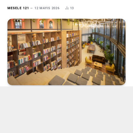
MESELE 121
12 MAYIS 2026
13
İstanbul Büyükşehir Belediyesi (İBB) tarafından, şehrin
sinema üretimini desteklemek; sektörün temsilcileri,
akademisyenler, genç sinemacılar ve uluslararası
paydaşlarla birlikte çalışmalar yapmak amacıyla
kurulan
İstanbul Sinema Ofisi
kapılarını açtı
.