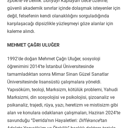
Epokhé ve Delilik: Dünyayı Kaplayan Gece Üzerine
,
güvenli akademik sınırlar içinde dolaşmak isteyenler için
değil, felsefenin kendi olanaklılığını sorguladığında
karşılaşacağı dipsizlikle yüzleşmeyi göze alanlar için
kaleme alındı.
MEHMET ÇAĞRI ULUĞER
1992’de doğan Mehmet Çağrı Uluğer, sosyoloji
öğrenimini 2014’te İstanbul Üniversitesinde
tamamladıktan sonra Mimar Sinan Güzel Sanatlar
Üniversitesinde lisansüstü çalışmalara yöneldi.
Yapısöküm, teoloji, Marksizm, kötülük problemi, Yahudi
Marksizmi, din sosyolojisi ve psikolojisi, şizoanaliz ve
psikanaliz, trajedi, rüya, yazı, heretizm ve mistisizm gibi
alan ve konulara odaklanan çalışmaları, Haziran 2024’te
savunduğu “Derrida’nın Hayaletleri:
Différance
’tan