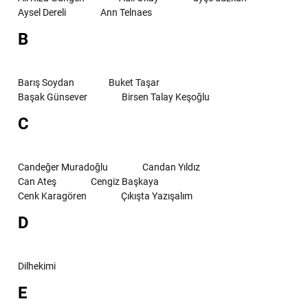
Aysel Dereli
Ann Telnaes
B
Barış Soydan
Buket Taşar
Başak Günsever
Birsen Talay Keşoğlu
C
Candeğer Muradoğlu
Candan Yıldız
Can Ateş
Cengiz Başkaya
Cenk Karagören
Çıkışta Yazışalım
D
Dilhekimi
E