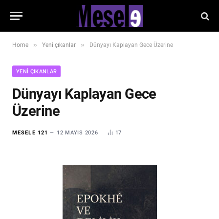
»
»
Home
Yeni çıkanlar
Dünyayı Kaplayan Gece Üzerine
YENI ÇIKANLAR
Dünyayı Kaplayan Gece
Üzerine
MESELE 121
12 MAYIS 2026
17