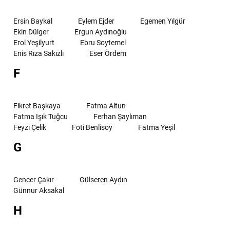
Ersin Baykal
Eylem Ejder
Egemen Yılgür
Ekin Dülger
Ergun Aydınoğlu
Erol Yeşilyurt
Ebru Soytemel
Enis Rıza Sakızlı
Eser Ördem
F
Fikret Başkaya
Fatma Altun
Fatma Işık Tuğcu
Ferhan Şaylıman
Feyzi Çelik
Foti Benlisoy
Fatma Yeşil
G
Gencer Çakır
Gülseren Aydın
Günnur Aksakal
H