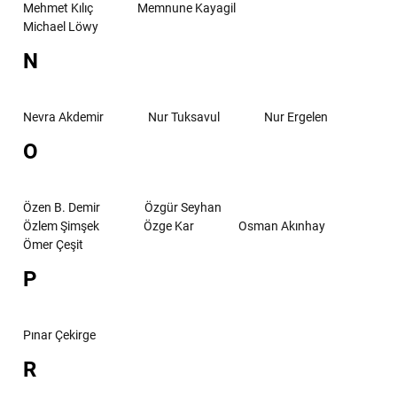
Mehmet Kılıç
Memnune Kayagil
Michael Löwy
N
Nevra Akdemir
Nur Tuksavul
Nur Ergelen
O
Özen B. Demir
Özgür Seyhan
Özlem Şimşek
Özge Kar
Osman Akınhay
Ömer Çeşit
P
Pınar Çekirge
R