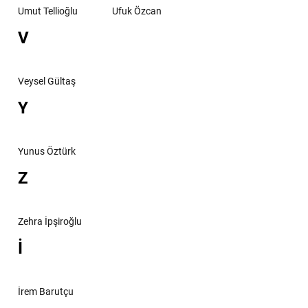
Umut Tellioğlu
Ufuk Özcan
V
Veysel Gültaş
Y
Yunus Öztürk
Z
Zehra İpşiroğlu
İ
İrem Barutçu