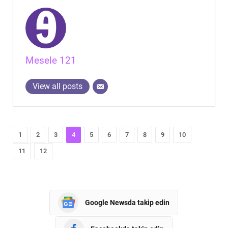
Mesele 121
View all posts
1
2
3
4
5
6
7
8
9
10
11
12
Google Newsda takip edin