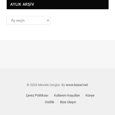
AYLIK ARŞİV
AYLIK
ARŞİV
© 2026 Mesele Dergisi. By
www.bizsel.net
.
Çerez Politikası
Kullanım Koşulları
Künye
Gizlilik
Bize Ulaşın