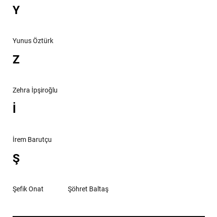
Y
Yunus Öztürk
Z
Zehra İpşiroğlu
İ
İrem Barutçu
Ş
Şefik Onat
Şöhret Baltaş