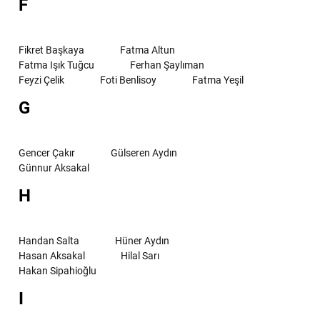
F
Fikret Başkaya
Fatma Altun
Fatma Işık Tuğcu
Ferhan Şaylıman
Feyzi Çelik
Foti Benlisoy
Fatma Yeşil
G
Gencer Çakır
Gülseren Aydın
Günnur Aksakal
H
Handan Salta
Hüner Aydın
Hasan Aksakal
Hilal Sarı
Hakan Sipahioğlu
I