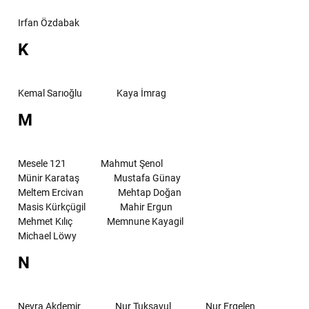
Irfan Özdabak
K
Kemal Sarıoğlu
Kaya İmrag
M
Mesele 121
Mahmut Şenol
Münir Karataş
Mustafa Günay
Meltem Ercivan
Mehtap Doğan
Masis Kürkçügil
Mahir Ergun
Mehmet Kılıç
Memnune Kayagil
Michael Löwy
N
Nevra Akdemir
Nur Tuksavul
Nur Ergelen