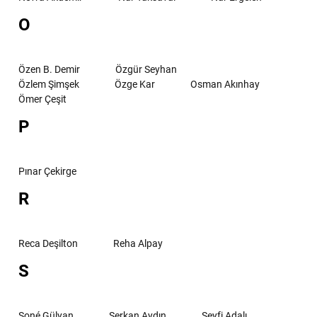
O
Özen B. Demir
Özgür Seyhan
Özlem Şimşek
Özge Kar
Osman Akınhay
Ömer Çeşit
P
Pınar Çekirge
R
Reca Deşilton
Reha Alpay
S
Soné Gülyan
Serkan Aydın
Seyfi Adalı