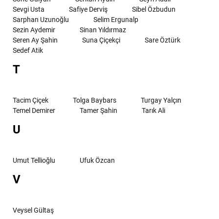
Sevgi Usta
Safiye Derviş
Sibel Özbudun
Sarphan Uzunoğlu
Selim Ergunalp
Sezin Aydemir
Sinan Yıldırmaz
Seren Ay Şahin
Suna Çiçekçi
Sare Öztürk
Sedef Atik
T
Tacim Çiçek
Tolga Baybars
Turgay Yalçın
Temel Demirer
Tamer Şahin
Tarık Ali
U
Umut Tellioğlu
Ufuk Özcan
V
Veysel Gültaş