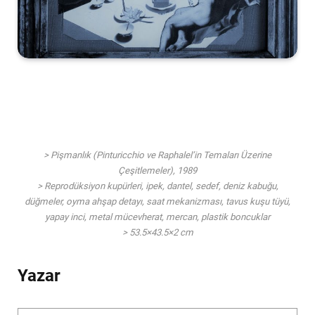
> Pişmanlık (Pinturicchio ve Raphalel’in Temaları Üzerine
Çeşitlemeler), 1989
> Reprodüksiyon kupürleri, ipek, dantel, sedef, deniz kabuğu,
düğmeler, oyma ahşap detayı, saat mekanizması, tavus kuşu tüyü,
yapay inci, metal mücevherat, mercan, plastik boncuklar
> 53.5×43.5×2 cm
Yazar