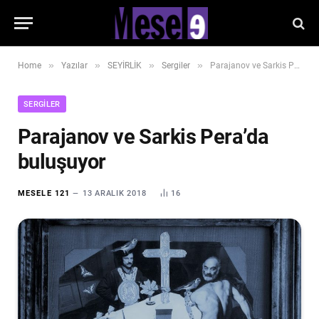
»
»
»
»
Home
Yazılar
SEYİRLİK
Sergiler
Parajanov ve Sarkis Pera’da buluşuyor
SERGILER
Parajanov ve Sarkis Pera’da
buluşuyor
MESELE 121
13 ARALIK 2018
16