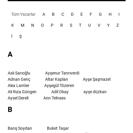
Tüm Yazarlar
A
B
C
D
E
F
G
H
I
K
M
N
O
P
R
S
T
U
V
Y
Z
İ
Ş
A
Aslı Sarıoğlu
Ayşenur Tanrıverdi
Adnan Genç
Altar Kaplan
Ayşe Şaşmazel
Alex Lantier
Ayşegül Tözeren
Ali Rıza Güngen
Adil Okay
ayşe düzkan
Aysel Dereli
Ann Telnaes
B
Barış Soydan
Buket Taşar