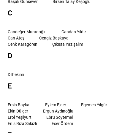
Başak Günsever
Birsen Talay Keşoğlu
C
Candeğer Muradoğlu
Candan Yıldız
Can Ateş
Cengiz Başkaya
Cenk Karagören
Çıkışta Yazışalım
D
Dilhekimi
E
Ersin Baykal
Eylem Ejder
Egemen Yılgür
Ekin Dülger
Ergun Aydınoğlu
Erol Yeşilyurt
Ebru Soytemel
Enis Rıza Sakızlı
Eser Ördem