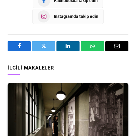
Facebookda takip edin
Instagramda takip edin
Facebook
Twitter
LinkedIn
WhatsApp
Email
İLGILI MAKALELER