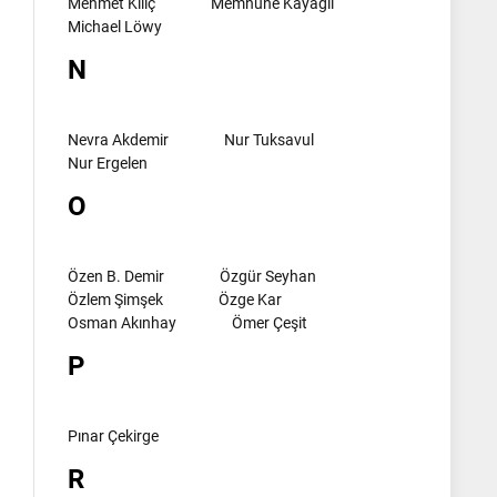
Mehmet Kılıç
Memnune Kayagil
Michael Löwy
N
Nevra Akdemir
Nur Tuksavul
Nur Ergelen
O
Özen B. Demir
Özgür Seyhan
Özlem Şimşek
Özge Kar
Osman Akınhay
Ömer Çeşit
P
Pınar Çekirge
R