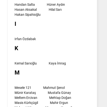
Handan Salta
Hüner Aydın
Hasan Aksakal
Hilal Sarı
Hakan Sipahioğlu
I
Irfan Özdabak
K
Kemal Sarıoğlu
Kaya İmrag
M
Mesele 121
Mahmut Şenol
Münir Karataş
Mustafa Günay
Meltem Ercivan
Mehtap Doğan
Masis Kürkçügil
Mahir Ergun