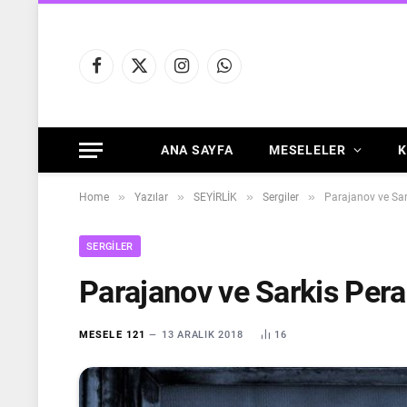
Facebook
X
Instagram
WhatsApp
(Twitter)
ANA SAYFA
MESELELER
K
»
»
»
»
Home
Yazılar
SEYİRLİK
Sergiler
Parajanov ve Sar
SERGILER
Parajanov ve Sarkis Pera
MESELE 121
13 ARALIK 2018
16