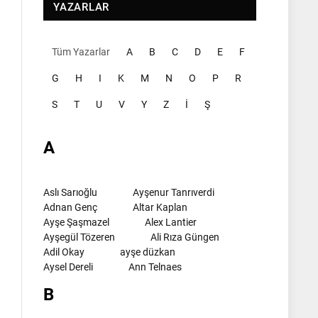
YAZARLAR
Tüm Yazarlar
A
B
C
D
E
F
G
H
I
K
M
N
O
P
R
S
T
U
V
Y
Z
İ
Ş
A
Aslı Sarıoğlu
Ayşenur Tanrıverdi
Adnan Genç
Altar Kaplan
Ayşe Şaşmazel
Alex Lantier
Ayşegül Tözeren
Ali Rıza Güngen
Adil Okay
ayşe düzkan
Aysel Dereli
Ann Telnaes
B