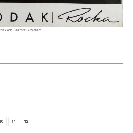
m Film Festivali Posteri
10
11
12