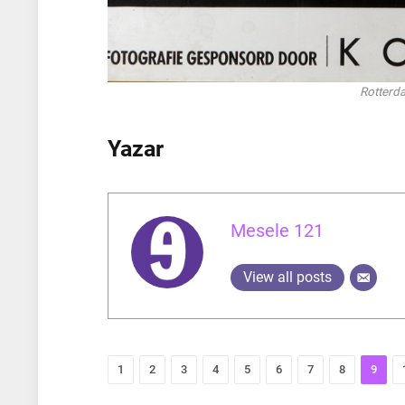
Rotterda
Yazar
Mesele 121
View all posts
1
2
3
4
5
6
7
8
9