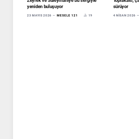
Zeyrek ve Süleymaniye bu sergiyle
Toprakaltı, ç
yeniden buluşuyor
sürüyor
23 MAYIS 2026
MESELE 121
19
4 NISAN 2026