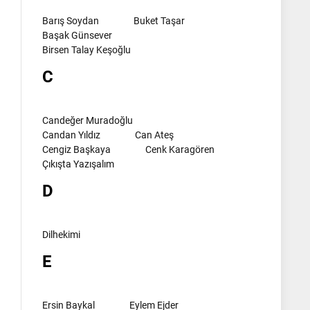
Barış Soydan
Buket Taşar
Başak Günsever
Birsen Talay Keşoğlu
C
Candeğer Muradoğlu
Candan Yıldız
Can Ateş
Cengiz Başkaya
Cenk Karagören
Çıkışta Yazışalım
D
Dilhekimi
E
Ersin Baykal
Eylem Ejder