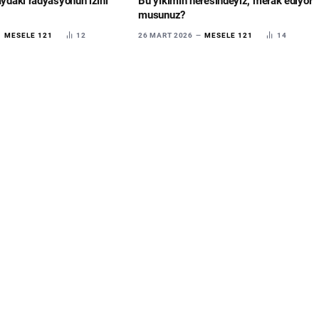
aydaki radyasyonun izini
Bu yıkımın neresindeyiz, merak ediyor
musunuz?
MESELE 121
12
26 MART 2026
MESELE 121
14