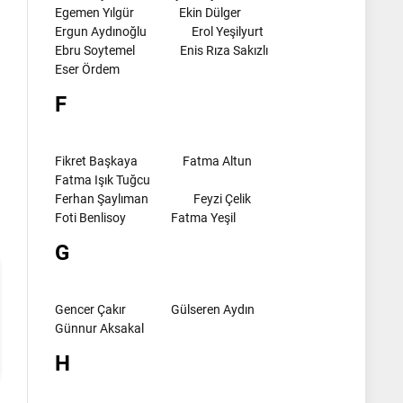
Egemen Yılgür
Ekin Dülger
Ergun Aydınoğlu
Erol Yeşilyurt
Ebru Soytemel
Enis Rıza Sakızlı
Eser Ördem
F
l
Fikret Başkaya
Fatma Altun
Fatma Işık Tuğcu
Ferhan Şaylıman
Feyzi Çelik
Foti Benlisoy
Fatma Yeşil
G
Gencer Çakır
Gülseren Aydın
Günnur Aksakal
H