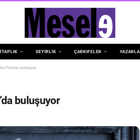
İTAPLIK
SEYİRLİK
ÇARKIFELEK
YAZARLA
kis Pera’da buluşuyor
’da buluşuyor