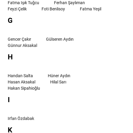
Fatma Işık Tuğcu
Ferhan Şaylıman
Feyzi Çelik
Foti Benlisoy
Fatma Yeşil
G
Gencer Çakır
Gülseren Aydın
Günnur Aksakal
H
Handan Salta
Hüner Aydın
Hasan Aksakal
Hilal Sarı
Hakan Sipahioğlu
I
Irfan Özdabak
K