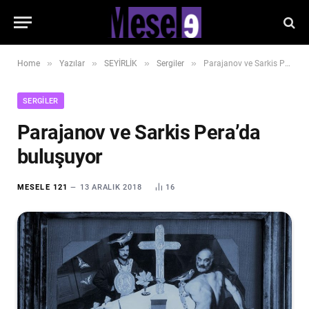
»
»
»
»
Home
Yazılar
SEYİRLİK
Sergiler
Parajanov ve Sarkis Pera’da buluşuyor
SERGILER
Parajanov ve Sarkis Pera’da
buluşuyor
MESELE 121
13 ARALIK 2018
16