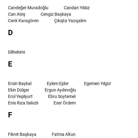
Candeğer Muradoğlu
Candan Yıldız
Can Ateş
Cengiz Başkaya
Cenk Karagören
Çıkışta Yazışalım
D
Dilhekimi
E
Ersin Baykal
Eylem Ejder
Egemen Yılgür
Ekin Dülger
Ergun Aydınoğlu
Erol Yeşilyurt
Ebru Soytemel
Enis Rıza Sakızlı
Eser Ördem
F
Fikret Başkaya
Fatma Altun