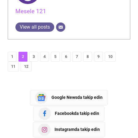
Mesele 121
View all posts
1
2
3
4
5
6
7
8
9
10
11
12
Google Newsda takip edin
Facebookda takip edin
Instagramda takip edin