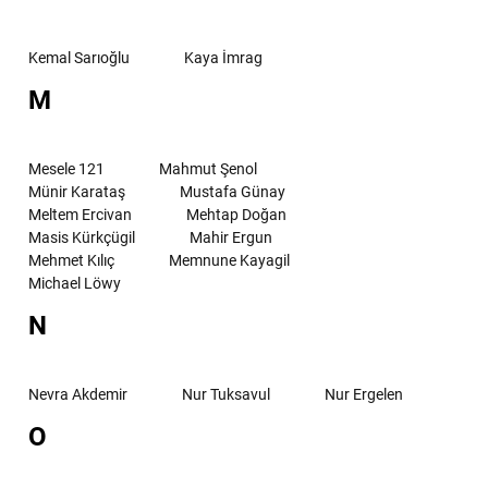
Kemal Sarıoğlu
Kaya İmrag
M
Mesele 121
Mahmut Şenol
Münir Karataş
Mustafa Günay
Meltem Ercivan
Mehtap Doğan
Masis Kürkçügil
Mahir Ergun
Mehmet Kılıç
Memnune Kayagil
Michael Löwy
N
Nevra Akdemir
Nur Tuksavul
Nur Ergelen
O