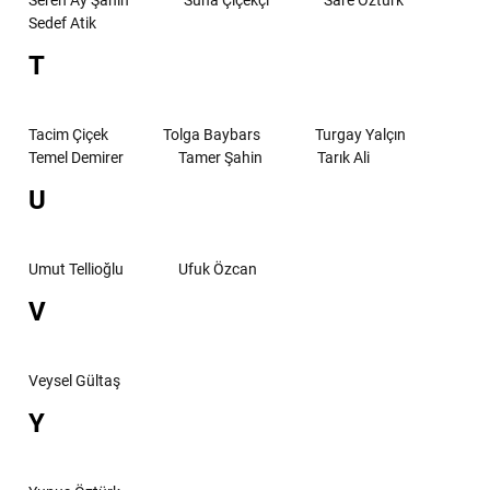
Seren Ay Şahin
Suna Çiçekçi
Sare Öztürk
Sedef Atik
T
Tacim Çiçek
Tolga Baybars
Turgay Yalçın
Temel Demirer
Tamer Şahin
Tarık Ali
U
Umut Tellioğlu
Ufuk Özcan
V
Veysel Gültaş
Y