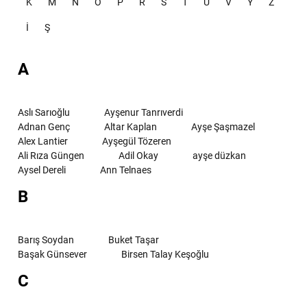
K
M
N
O
P
R
S
T
U
V
Y
Z
İ
Ş
A
Aslı Sarıoğlu
Ayşenur Tanrıverdi
Adnan Genç
Altar Kaplan
Ayşe Şaşmazel
Alex Lantier
Ayşegül Tözeren
Ali Rıza Güngen
Adil Okay
ayşe düzkan
Aysel Dereli
Ann Telnaes
B
Barış Soydan
Buket Taşar
Başak Günsever
Birsen Talay Keşoğlu
C