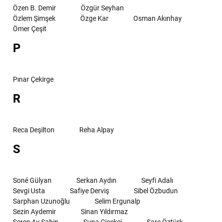
Özen B. Demir
Özgür Seyhan
Özlem Şimşek
Özge Kar
Osman Akınhay
Ömer Çeşit
P
Pınar Çekirge
R
Reca Deşilton
Reha Alpay
S
Soné Gülyan
Serkan Aydın
Seyfi Adalı
Sevgi Usta
Safiye Derviş
Sibel Özbudun
Sarphan Uzunoğlu
Selim Ergunalp
Sezin Aydemir
Sinan Yıldırmaz