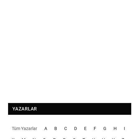
YAZARLAR
Tüm Yazarlar
A
B
C
D
E
F
G
H
I