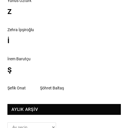
Yunus Öztürk
Z
Zehra İpşiroğlu
İ
İrem Barutçu
Ş
Şefik Onat
Şöhret Baltaş
AYLIK ARŞİV
AYLIK