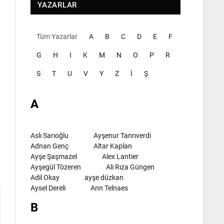
YAZARLAR
Tüm Yazarlar
A
B
C
D
E
F
G
H
I
K
M
N
O
P
R
S
T
U
V
Y
Z
İ
Ş
A
l
Aslı Sarıoğlu
Ayşenur Tanrıverdi
Adnan Genç
Altar Kaplan
Ayşe Şaşmazel
Alex Lantier
Ayşegül Tözeren
Ali Rıza Güngen
Adil Okay
ayşe düzkan
Aysel Dereli
Ann Telnaes
B