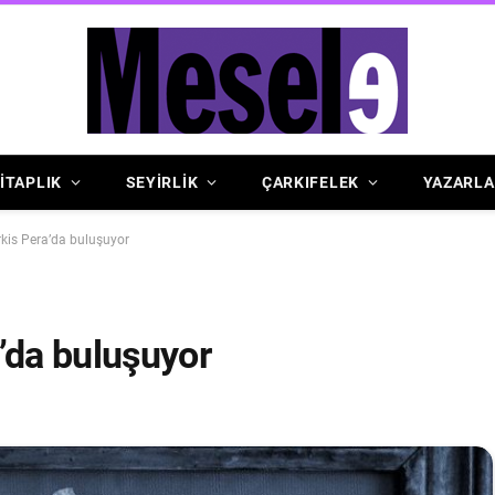
İTAPLIK
SEYİRLİK
ÇARKIFELEK
YAZARLA
kis Pera’da buluşuyor
’da buluşuyor