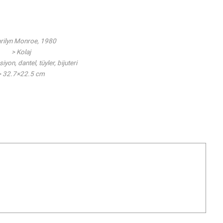
rilyn Monroe, 1980
> Kolaj
yon, dantel, tüyler, bijuteri
> 32.7×22.5 cm