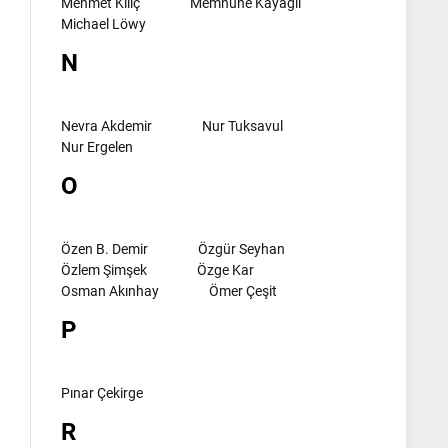
Mehmet Kılıç
Memnune Kayagil
Michael Löwy
N
Nevra Akdemir
Nur Tuksavul
Nur Ergelen
O
Özen B. Demir
Özgür Seyhan
Özlem Şimşek
Özge Kar
Osman Akınhay
Ömer Çeşit
P
Pınar Çekirge
R