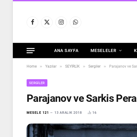
Facebook
X
Instagram
WhatsApp
(Twitter)
ANA SAYFA
MESELELER
K
»
»
»
»
Home
Yazılar
SEYİRLİK
Sergiler
Parajanov ve Sar
SERGILER
Parajanov ve Sarkis Pera
MESELE 121
13 ARALIK 2018
16