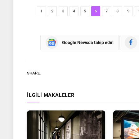
1
2
3
4
5
6
7
8
9
Google Newsda takip edin
SHARE.
İLGILI MAKALELER