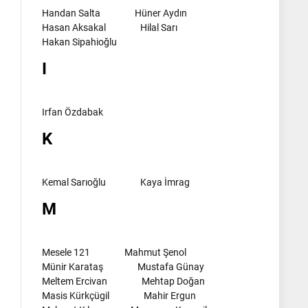
Handan Salta
Hüner Aydın
Hasan Aksakal
Hilal Sarı
Hakan Sipahioğlu
I
Irfan Özdabak
K
Kemal Sarıoğlu
Kaya İmrag
M
Mesele 121
Mahmut Şenol
Münir Karataş
Mustafa Günay
Meltem Ercivan
Mehtap Doğan
Masis Kürkçügil
Mahir Ergun