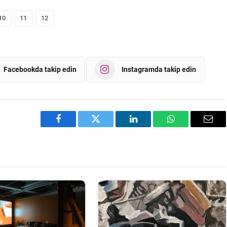
10
11
12
Facebookda takip edin
Instagramda takip edin
Facebook
Twitter
LinkedIn
WhatsApp
Emai