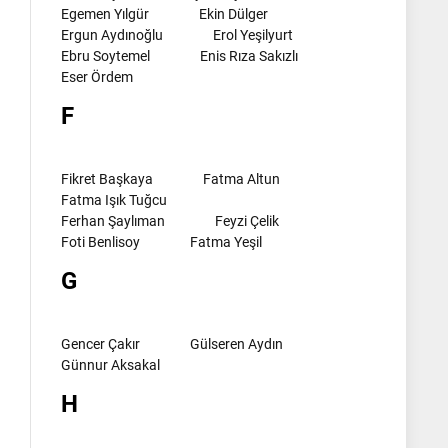
Egemen Yılgür
Ekin Dülger
Ergun Aydınoğlu
Erol Yeşilyurt
Ebru Soytemel
Enis Rıza Sakızlı
Eser Ördem
F
Fikret Başkaya
Fatma Altun
Fatma Işık Tuğcu
Ferhan Şaylıman
Feyzi Çelik
Foti Benlisoy
Fatma Yeşil
G
Gencer Çakır
Gülseren Aydın
Günnur Aksakal
H