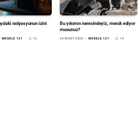
aydaki radyasyonun izini
Bu yıkımın neresindeyiz, merak ediyor
musunuz?
MESELE 121
12
26 MART 2026
MESELE 121
14