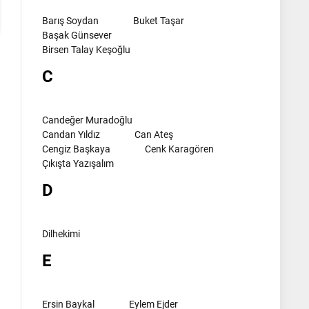
Barış Soydan
Buket Taşar
Başak Günsever
Birsen Talay Keşoğlu
C
Candeğer Muradoğlu
Candan Yıldız
Can Ateş
Cengiz Başkaya
Cenk Karagören
Çıkışta Yazışalım
D
Dilhekimi
E
Ersin Baykal
Eylem Ejder