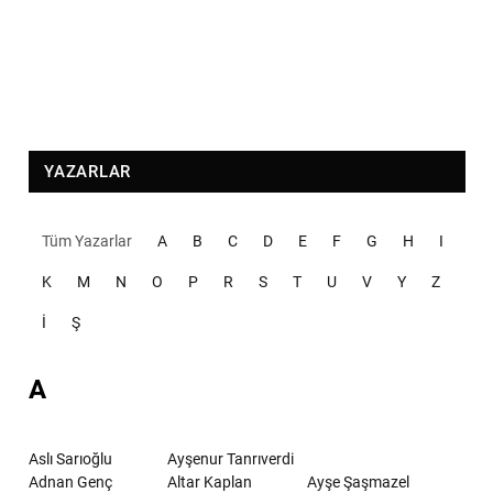
YAZARLAR
Tüm Yazarlar
A
B
C
D
E
F
G
H
I
K
M
N
O
P
R
S
T
U
V
Y
Z
İ
Ş
A
Aslı Sarıoğlu
Ayşenur Tanrıverdi
Adnan Genç
Altar Kaplan
Ayşe Şaşmazel