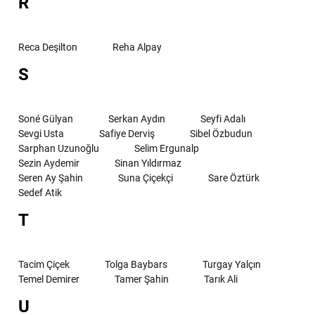
R
Reca Deşilton
Reha Alpay
S
Soné Gülyan
Serkan Aydın
Seyfi Adalı
Sevgi Usta
Safiye Derviş
Sibel Özbudun
Sarphan Uzunoğlu
Selim Ergunalp
Sezin Aydemir
Sinan Yıldırmaz
Seren Ay Şahin
Suna Çiçekçi
Sare Öztürk
Sedef Atik
T
Tacim Çiçek
Tolga Baybars
Turgay Yalçın
Temel Demirer
Tamer Şahin
Tarık Ali
U