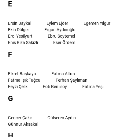
E
Ersin Baykal
Eylem Ejder
Egemen Yılgür
Ekin Dülger
Ergun Aydınoğlu
Erol Yeşilyurt
Ebru Soytemel
Enis Rıza Sakızlı
Eser Ördem
F
Fikret Başkaya
Fatma Altun
Fatma Işık Tuğcu
Ferhan Şaylıman
Feyzi Çelik
Foti Benlisoy
Fatma Yeşil
G
Gencer Çakır
Gülseren Aydın
Günnur Aksakal
H