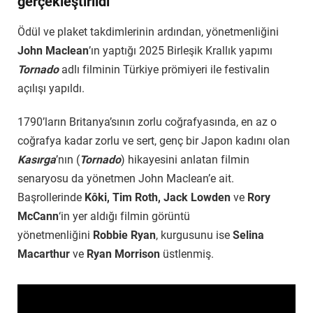
gerçekleştirildi
Ödül ve plaket takdimlerinin ardından, yönetmenliğini
John Maclean
’ın yaptığı 2025 Birleşik Krallık yapımı
Tornado
adlı filminin Türkiye prömiyeri ile festivalin
açılışı yapıldı.
1790’ların Britanya’sının zorlu coğrafyasında, en az o
coğrafya kadar zorlu ve sert, genç bir Japon kadını olan
Kasırga
’nın (
Tornado
) hikayesini anlatan filmin
senaryosu da yönetmen John Maclean’e ait.
Başrollerinde
Kôki, Tim Roth, Jack Lowden
ve
Rory
McCann
‘in yer aldığı filmin görüntü
yönetmenliğini
Robbie Ryan
, kurgusunu ise
Selina
Macarthur
ve
Ryan Morrison
üstlenmiş.