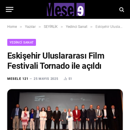
»
»
»
»
Home
Yazılar
SEYİRLİK
Yedinci Sanat
Eskişehir Uluslararası Film Festivali Tornado ile açıldı
YEDINCI SANAT
Eskişehir Uluslararası Film
Festivali Tornado ile açıldı
MESELE 121
25 MAYIS 2025
51