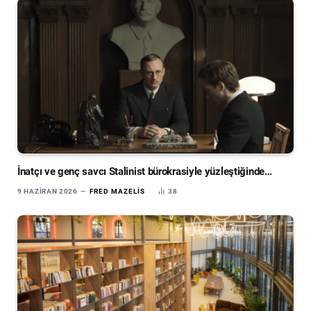
İnatçı ve genç savcı Stalinist bürokrasiyle yüzleştiğinde…
9 HAZIRAN 2026
FRED MAZELIS
38