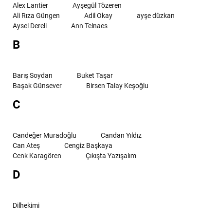
Alex Lantier
Ayşegül Tözeren
Ali Rıza Güngen
Adil Okay
ayşe düzkan
Aysel Dereli
Ann Telnaes
B
Barış Soydan
Buket Taşar
Başak Günsever
Birsen Talay Keşoğlu
C
Candeğer Muradoğlu
Candan Yıldız
Can Ateş
Cengiz Başkaya
Cenk Karagören
Çıkışta Yazışalım
D
Dilhekimi