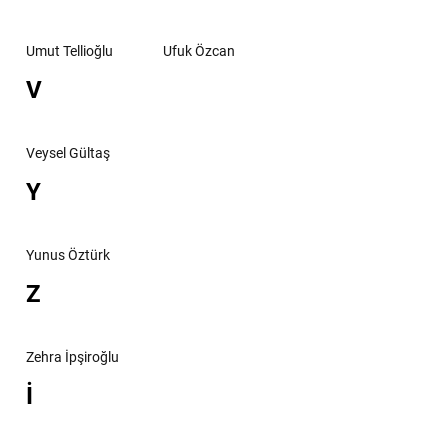
Umut Tellioğlu
Ufuk Özcan
V
Veysel Gültaş
Y
Yunus Öztürk
Z
Zehra İpşiroğlu
İ