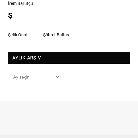
İrem Barutçu
Ş
Şefik Onat
Şöhret Baltaş
AYLIK ARŞİV
AYLIK
ARŞİV