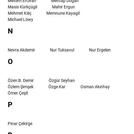
Meltem Ercivan
Mehtap Doğan
Masis Kürkçügil
Mahir Ergun
Mehmet Kılıç
Memnune Kayagil
Michael Löwy
N
Nevra Akdemir
Nur Tuksavul
Nur Ergelen
O
Özen B. Demir
Özgür Seyhan
Özlem Şimşek
Özge Kar
Osman Akınhay
Ömer Çeşit
P
Pınar Çekirge