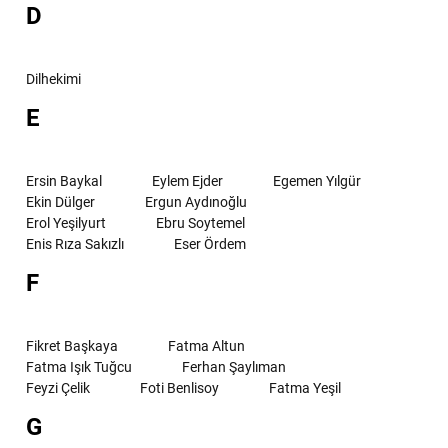
D
Dilhekimi
E
Ersin Baykal
Eylem Ejder
Egemen Yılgür
Ekin Dülger
Ergun Aydınoğlu
Erol Yeşilyurt
Ebru Soytemel
Enis Rıza Sakızlı
Eser Ördem
F
Fikret Başkaya
Fatma Altun
Fatma Işık Tuğcu
Ferhan Şaylıman
Feyzi Çelik
Foti Benlisoy
Fatma Yeşil
G