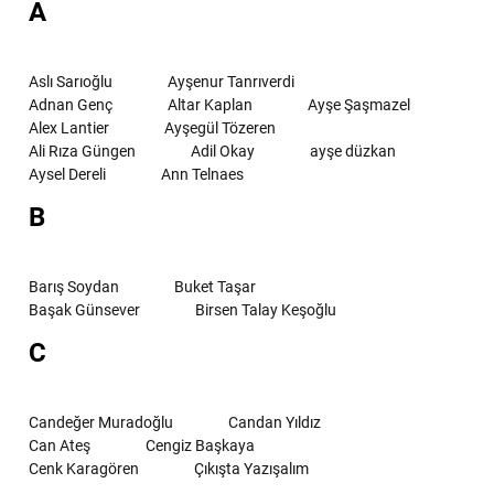
A
Aslı Sarıoğlu
Ayşenur Tanrıverdi
Adnan Genç
Altar Kaplan
Ayşe Şaşmazel
Alex Lantier
Ayşegül Tözeren
Ali Rıza Güngen
Adil Okay
ayşe düzkan
Aysel Dereli
Ann Telnaes
B
Barış Soydan
Buket Taşar
Başak Günsever
Birsen Talay Keşoğlu
C
Candeğer Muradoğlu
Candan Yıldız
Can Ateş
Cengiz Başkaya
Cenk Karagören
Çıkışta Yazışalım