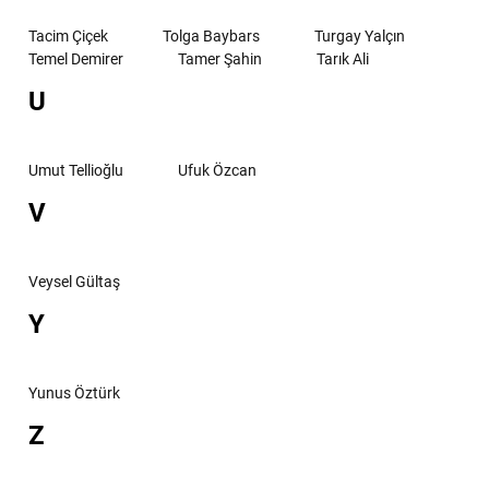
Tacim Çiçek
Tolga Baybars
Turgay Yalçın
Temel Demirer
Tamer Şahin
Tarık Ali
U
Umut Tellioğlu
Ufuk Özcan
V
Veysel Gültaş
Y
Yunus Öztürk
Z