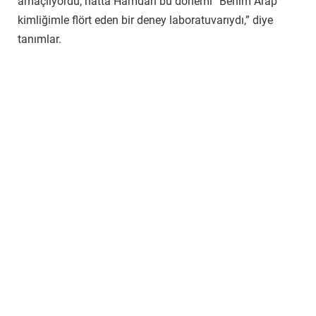
amaçlıyordu; hatta Hamdan bu dönemi “Benim Arap
kimliğimle flört eden bir deney laboratuvarıydı,” diye
tanımlar.