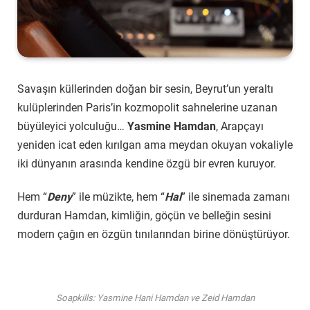
Savaşın küllerinden doğan bir sesin, Beyrut’un yeraltı
kulüplerinden Paris’in kozmopolit sahnelerine uzanan
büyüleyici yolculuğu…
Yasmine Hamdan
, Arapçayı
yeniden icat eden kırılgan ama meydan okuyan vokaliyle
iki dünyanın arasında kendine özgü bir evren kuruyor.
Hem “
Deny
” ile müzikte, hem “
Hal
” ile sinemada zamanı
durduran Hamdan, kimliğin, göçün ve belleğin sesini
modern çağın en özgün tınılarından birine dönüştürüyor.
Soapkills: Yasmine Hani Hamdan ve Zeid Hamdan