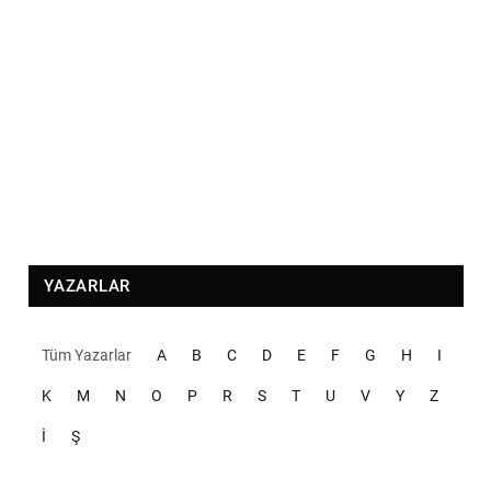
YAZARLAR
Tüm Yazarlar
A
B
C
D
E
F
G
H
I
K
M
N
O
P
R
S
T
U
V
Y
Z
İ
Ş