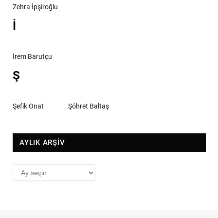
Zehra İpşiroğlu
İ
İrem Barutçu
Ş
Şefik Onat
Şöhret Baltaş
AYLIK ARŞİV
AYLIK
ARŞİV