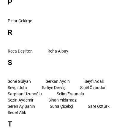
P
Pınar Çekirge
R
Reca Deşilton
Reha Alpay
S
Soné Gülyan
Serkan Aydın
Seyfi Adalı
Sevgi Usta
Safiye Derviş
Sibel Özbudun
Sarphan Uzunoğlu
Selim Ergunalp
Sezin Aydemir
Sinan Yıldırmaz
Seren Ay Şahin
Suna Çiçekçi
Sare Öztürk
Sedef Atik
T