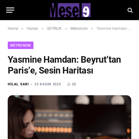
»
»
»
»
Home
Yazılar
SEYİRLİK
Metronom
Yasmine Hamdan: Beyrut’tan Paris’e, Sesin Haritası
METRONOM
Yasmine Hamdan: Beyrut’tan
Paris’e, Sesin Haritası
HILAL SARI
22 KASIM 2025
25