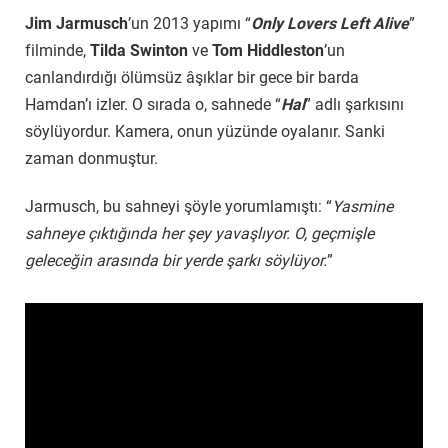
Jim Jarmusch
’un 2013 yapımı “
Only Lovers Left Alive
”
filminde,
Tilda Swinton
ve
Tom Hiddleston
’un
canlandırdığı ölümsüz âşıklar bir gece bir barda
Hamdan’ı izler. O sırada o, sahnede “
Hal
” adlı şarkısını
söylüyordur. Kamera, onun yüzünde oyalanır. Sanki
zaman donmuştur.
Jarmusch, bu sahneyi şöyle yorumlamıştı: “
Yasmine
sahneye çıktığında her şey yavaşlıyor. O, geçmişle
geleceğin arasında bir yerde şarkı söylüyor.
”