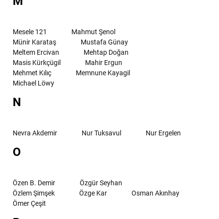
M
Mesele 121
Mahmut Şenol
Münir Karataş
Mustafa Günay
Meltem Ercivan
Mehtap Doğan
Masis Kürkçügil
Mahir Ergun
Mehmet Kılıç
Memnune Kayagil
Michael Löwy
N
Nevra Akdemir
Nur Tuksavul
Nur Ergelen
O
Özen B. Demir
Özgür Seyhan
Özlem Şimşek
Özge Kar
Osman Akınhay
Ömer Çeşit