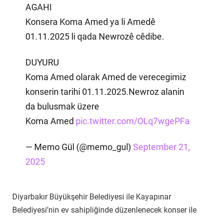
AGAHI
Konsera Koma Amed ya li Amedê
01.11.2025 li qada Newrozê cêdibe.
DUYURU
Koma Amed olarak Amed de verecegimiz
konserin tarihi 01.11.2025.Newroz alanin
da bulusmak üzere
Koma Amed
pic.twitter.com/OLq7wgePFa
— Memo Gül (@memo_gul)
September 21,
2025
Diyarbakır Büyükşehir Belediyesi ile Kayapınar
Belediyesi’nin ev sahipliğinde düzenlenecek konser ile