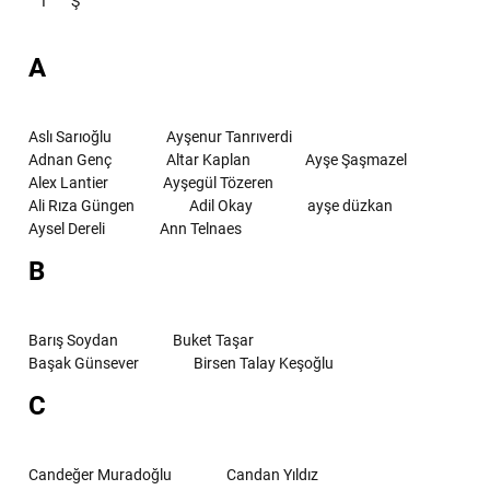
İ
Ş
A
Aslı Sarıoğlu
Ayşenur Tanrıverdi
Adnan Genç
Altar Kaplan
Ayşe Şaşmazel
Alex Lantier
Ayşegül Tözeren
Ali Rıza Güngen
Adil Okay
ayşe düzkan
Aysel Dereli
Ann Telnaes
B
Barış Soydan
Buket Taşar
Başak Günsever
Birsen Talay Keşoğlu
C
Candeğer Muradoğlu
Candan Yıldız