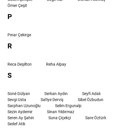
Ömer Çeşit
P
Pınar Çekirge
R
Reca Deşilton
Reha Alpay
S
Soné Gülyan
Serkan Aydın
Seyfi Adalı
Sevgi Usta
Safiye Derviş
Sibel Özbudun
Sarphan Uzunoğlu
Selim Ergunalp
Sezin Aydemir
Sinan Yıldırmaz
Seren Ay Şahin
Suna Çiçekçi
Sare Öztürk
Sedef Atik