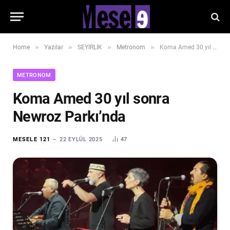
»
»
»
»
Home
Yazılar
SEYİRLİK
Metronom
Koma Amed 30 yıl sonra Newroz Parkı’nda
METRONOM
Koma Amed 30 yıl sonra
Newroz Parkı’nda
MESELE 121
22 EYLÜL 2025
47