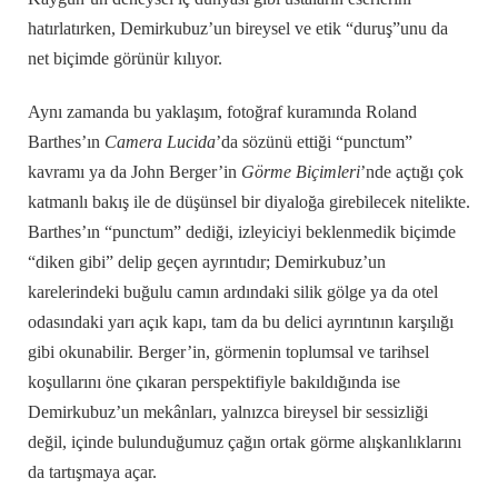
hatırlatırken, Demirkubuz’un bireysel ve etik “duruş”unu da
net biçimde görünür kılıyor.
Aynı zamanda bu yaklaşım, fotoğraf kuramında Roland
Barthes’ın
Camera Lucida
’da sözünü ettiği “punctum”
kavramı ya da John Berger’in
Görme Biçimleri
’nde açtığı çok
katmanlı bakış ile de düşünsel bir diyaloğa girebilecek nitelikte.
Barthes’ın “punctum” dediği, izleyiciyi beklenmedik biçimde
“diken gibi” delip geçen ayrıntıdır; Demirkubuz’un
karelerindeki buğulu camın ardındaki silik gölge ya da otel
odasındaki yarı açık kapı, tam da bu delici ayrıntının karşılığı
gibi okunabilir. Berger’in, görmenin toplumsal ve tarihsel
koşullarını öne çıkaran perspektifiyle bakıldığında ise
Demirkubuz’un mekânları, yalnızca bireysel bir sessizliği
değil, içinde bulunduğumuz çağın ortak görme alışkanlıklarını
da tartışmaya açar.