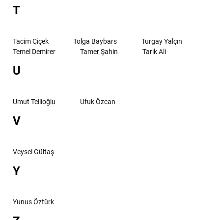
T
Tacim Çiçek
Tolga Baybars
Turgay Yalçın
Temel Demirer
Tamer Şahin
Tarık Ali
U
Umut Tellioğlu
Ufuk Özcan
V
Veysel Gültaş
Y
Yunus Öztürk