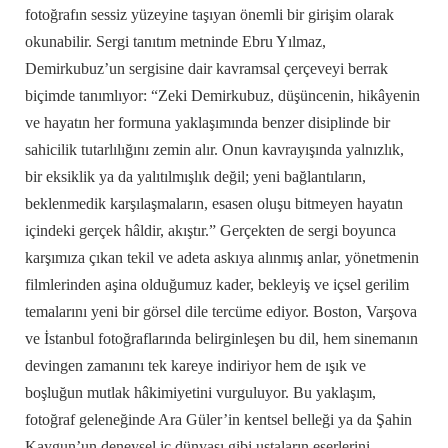
fotoğrafın sessiz yüzeyine taşıyan önemli bir girişim olarak
okunabilir. Sergi tanıtım metninde Ebru Yılmaz,
Demirkubuz’un sergisine dair kavramsal çerçeveyi berrak
biçimde tanımlıyor: “Zeki Demirkubuz, düşüncenin, hikâyenin
ve hayatın her formuna yaklaşımında benzer disiplinde bir
sahicilik tutarlılığını zemin alır. Onun kavrayışında yalnızlık,
bir eksiklik ya da yalıtılmışlık değil; yeni bağlantıların,
beklenmedik karşılaşmaların, esasen oluşu bitmeyen hayatın
içindeki gerçek hâldir, akıştır.” Gerçekten de sergi boyunca
karşımıza çıkan tekil ve adeta askıya alınmış anlar, yönetmenin
filmlerinden aşina olduğumuz kader, bekleyiş ve içsel gerilim
temalarını yeni bir görsel dile tercüme ediyor. Boston, Varşova
ve İstanbul fotoğraflarında belirginleşen bu dil, hem sinemanın
devingen zamanını tek kareye indiriyor hem de ışık ve
boşluğun mutlak hâkimiyetini vurguluyor. Bu yaklaşım,
fotoğraf geleneğinde Ara Güler’in kentsel belleği ya da Şahin
Kaygun’un deneysel iç dünyası gibi ustaların eserlerini