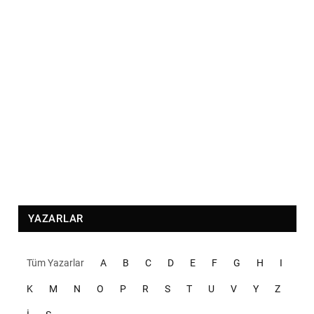
YAZARLAR
Tüm Yazarlar
A
B
C
D
E
F
G
H
I
K
M
N
O
P
R
S
T
U
V
Y
Z