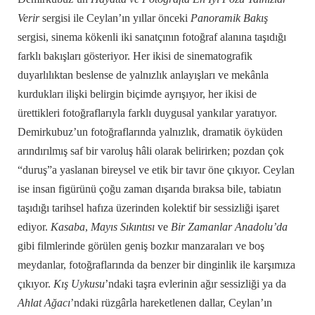
Verir
sergisi ile Ceylan’ın yıllar önceki
Panoramik Bakış
sergisi, sinema kökenli iki sanatçının fotoğraf alanına taşıdığı
farklı bakışları gösteriyor. Her ikisi de sinematografik
duyarlılıktan beslense de yalnızlık anlayışları ve mekânla
kurdukları ilişki belirgin biçimde ayrışıyor, her ikisi de
ürettikleri fotoğraflarıyla farklı duygusal yankılar yaratıyor.
Demirkubuz’un fotoğraflarında yalnızlık, dramatik öyküden
arındırılmış saf bir varoluş hâli olarak belirirken; pozdan çok
“duruş”a yaslanan bireysel ve etik bir tavır öne çıkıyor. Ceylan
ise insan figürünü çoğu zaman dışarıda bıraksa bile, tabiatın
taşıdığı tarihsel hafıza üzerinden kolektif bir sessizliği işaret
ediyor.
Kasaba
,
Mayıs Sıkıntısı
ve
Bir Zamanlar Anadolu’da
gibi filmlerinde görülen geniş bozkır manzaraları ve boş
meydanlar, fotoğraflarında da benzer bir dinginlik ile karşımıza
çıkıyor.
Kış Uykusu
’ndaki taşra evlerinin ağır sessizliği ya da
Ahlat Ağacı
’ndaki rüzgârla hareketlenen dallar, Ceylan’ın