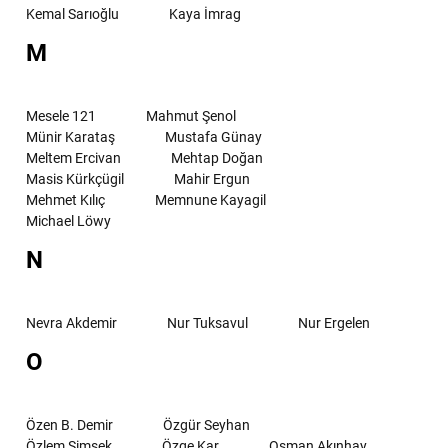
Kemal Sarıoğlu
Kaya İmrag
M
Mesele 121
Mahmut Şenol
Münir Karataş
Mustafa Günay
Meltem Ercivan
Mehtap Doğan
Masis Kürkçügil
Mahir Ergun
Mehmet Kılıç
Memnune Kayagil
Michael Löwy
N
Nevra Akdemir
Nur Tuksavul
Nur Ergelen
O
Özen B. Demir
Özgür Seyhan
Özlem Şimşek
Özge Kar
Osman Akınhay