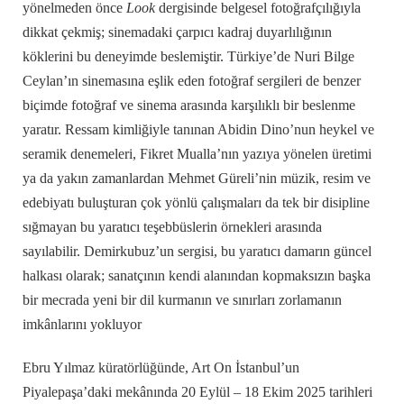
yönelmeden önce
Look
dergisinde belgesel fotoğrafçılığıyla
dikkat çekmiş; sinemadaki çarpıcı kadraj duyarlılığının
köklerini bu deneyimde beslemiştir. Türkiye’de Nuri Bilge
Ceylan’ın sinemasına eşlik eden fotoğraf sergileri de benzer
biçimde fotoğraf ve sinema arasında karşılıklı bir beslenme
yaratır. Ressam kimliğiyle tanınan Abidin Dino’nun heykel ve
seramik denemeleri, Fikret Mualla’nın yazıya yönelen üretimi
ya da yakın zamanlardan Mehmet Güreli’nin müzik, resim ve
edebiyatı buluşturan çok yönlü çalışmaları da tek bir disipline
sığmayan bu yaratıcı teşebbüslerin örnekleri arasında
sayılabilir. Demirkubuz’un sergisi, bu yaratıcı damarın güncel
halkası olarak; sanatçının kendi alanından kopmaksızın başka
bir mecrada yeni bir dil kurmanın ve sınırları zorlamanın
imkânlarını yokluyor
Ebru Yılmaz küratörlüğünde, Art On İstanbul’un
Piyalepaşa’daki mekânında 20 Eylül – 18 Ekim 2025 tarihleri