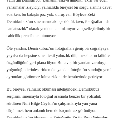
yalın dili pekiştiriyor. Zamanın askıya alındığı, akışı var eden
yansımalar izleyiciyi yalnızlıkla bireysel bir sorgu alanına davet
ederken, bu bakışta poz yok, duruş var. Böylece Zeki
Demirkubuz’un sinemasındaki içe dönük tavır, fotoğraflarında
“anlatısızlık” olarak yeniden tanımlanıyor ve içselleştirilmiş bir
sahicilik prensibine tutunuyor.
Öte yandan, Demirkubuz’un fotoğrafları geniş bir coğrafyaya
yayılsa da hepsine sinen tekil yalnızlık dili, mekânların kültürel
özgünlüğünü geri plana itiyor. Bu tavır, bir yandan varoluşçu
yoğunluğu derinleştirirken öte yandan fotoğrafın sunduğu yerel
ayrıntıları görünmez kılma riskini de beraberinde getiriyor.
Bu bireysel yalnızlık okuması niteliğindeki Demirkubuz
sergisini, sinemayla fotoğraf arasında benzer bir yolculuk
sürdüren Nuri Bilge Ceylan’ın çalışmalarıyla yan yana
düşünmek hem anlamlı hem de kaçınılmaz görünüyor.
Demirkubuz’un
Hayatta ve Fotoğrafta En İyi Pozu Yalnızlar