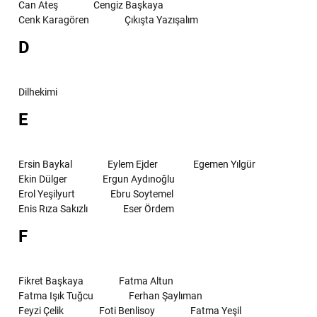
Can Ateş
Cengiz Başkaya
Cenk Karagören
Çıkışta Yazışalım
D
Dilhekimi
E
Ersin Baykal
Eylem Ejder
Egemen Yılgür
Ekin Dülger
Ergun Aydınoğlu
Erol Yeşilyurt
Ebru Soytemel
Enis Rıza Sakızlı
Eser Ördem
F
Fikret Başkaya
Fatma Altun
Fatma Işık Tuğcu
Ferhan Şaylıman
Feyzi Çelik
Foti Benlisoy
Fatma Yeşil