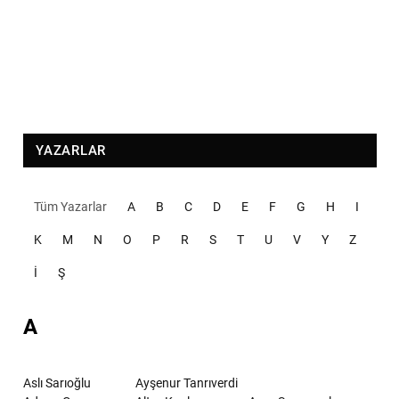
YAZARLAR
Tüm Yazarlar
A
B
C
D
E
F
G
H
I
K
M
N
O
P
R
S
T
U
V
Y
Z
İ
Ş
A
Aslı Sarıoğlu
Ayşenur Tanrıverdi