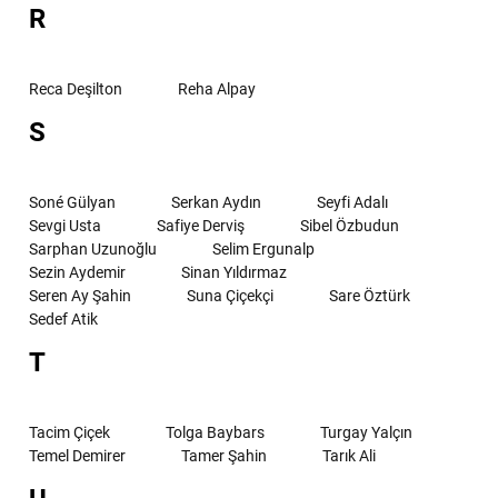
R
Reca Deşilton
Reha Alpay
S
Soné Gülyan
Serkan Aydın
Seyfi Adalı
Sevgi Usta
Safiye Derviş
Sibel Özbudun
Sarphan Uzunoğlu
Selim Ergunalp
Sezin Aydemir
Sinan Yıldırmaz
Seren Ay Şahin
Suna Çiçekçi
Sare Öztürk
Sedef Atik
T
Tacim Çiçek
Tolga Baybars
Turgay Yalçın
Temel Demirer
Tamer Şahin
Tarık Ali