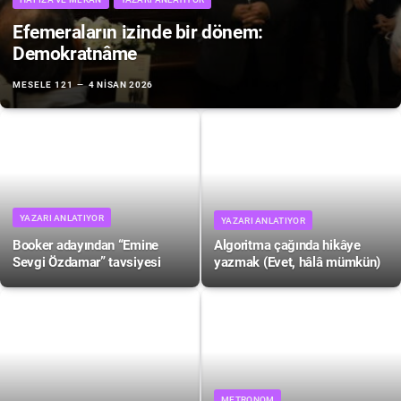
Efemeraların izinde bir dönem:
Demokratnâme
MESELE 121
4 NISAN 2026
YAZARI ANLATIYOR
YAZARI ANLATIYOR
Booker adayından “Emine
Algoritma çağında hikâye
Sevgi Özdamar” tavsiyesi
yazmak (Evet, hâlâ mümkün)
METRONOM