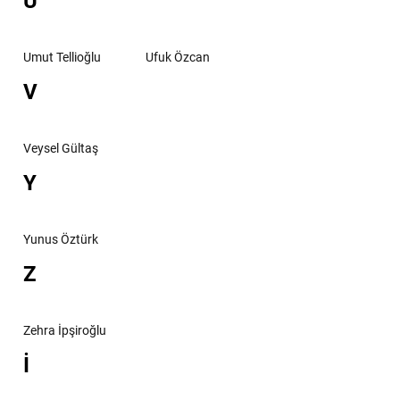
U
Umut Tellioğlu
Ufuk Özcan
V
Veysel Gültaş
Y
Yunus Öztürk
Z
Zehra İpşiroğlu
İ