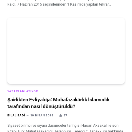
kaldı. 7 Haziran 2015 seçimlerinden 1 Kasım’da yapılan tekrar…
YAZARI ANLATIYOR
Şairlikten Evliyalığa: Muhafazakârlık İslamcılık
tarafından nasıl dönüştürüldü?
BILAL SADI
30 NISAN 2018
37
Siyaset bilimci ve siyasi düşünceler tarihçisi Hasan Aksakal ile son
kitabı Türk Muhafazakârlığı; Terennüm, Tereddüt, Tahakküm hakkında