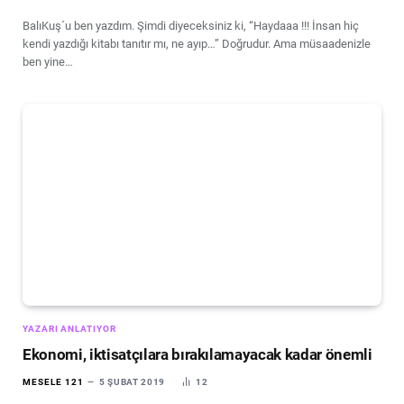
BalıKuş´u ben yazdım. Şimdi diyeceksiniz ki, “Haydaaa !!! İnsan hiç
kendi yazdığı kitabı tanıtır mı, ne ayıp…” Doğrudur. Ama müsaadenizle
ben yine…
YAZARI ANLATIYOR
Ekonomi, iktisatçılara bırakılamayacak kadar önemli
MESELE 121
5 ŞUBAT 2019
12