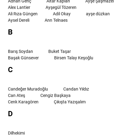
Adnan Genç
Altar Kaplan
Ayşe Şaşmazel
Alex Lantier
Ayşegül Tözeren
Ali Rıza Güngen
Adil Okay
ayşe düzkan
Aysel Dereli
Ann Telnaes
B
Barış Soydan
Buket Taşar
Başak Günsever
Birsen Talay Keşoğlu
C
Candeğer Muradoğlu
Candan Yıldız
Can Ateş
Cengiz Başkaya
Cenk Karagören
Çıkışta Yazışalım
D
Dilhekimi