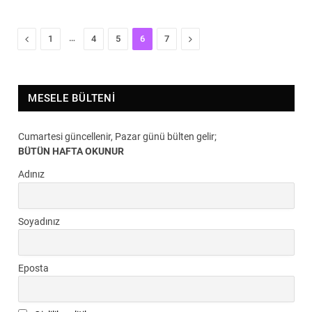
Previous
…
Next
1
4
5
6
7
MESELE BÜLTENI
Cumartesi güncellenir, Pazar günü bülten gelir;
BÜTÜN HAFTA OKUNUR
Adınız
Soyadınız
Eposta