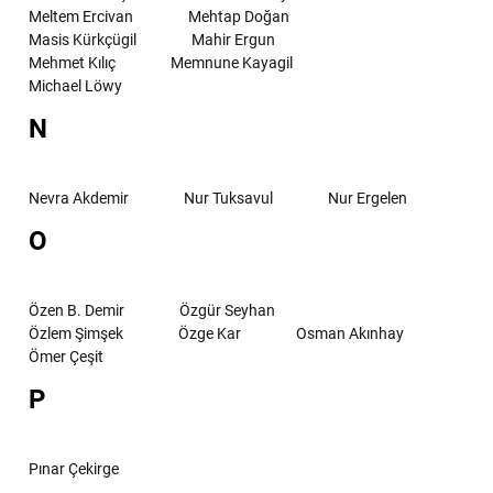
Meltem Ercivan
Mehtap Doğan
Masis Kürkçügil
Mahir Ergun
Mehmet Kılıç
Memnune Kayagil
Michael Löwy
N
Nevra Akdemir
Nur Tuksavul
Nur Ergelen
O
Özen B. Demir
Özgür Seyhan
Özlem Şimşek
Özge Kar
Osman Akınhay
Ömer Çeşit
P
Pınar Çekirge