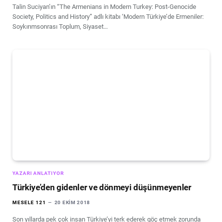
Talin Suciyan’ın “The Armenians in Modern Turkey: Post-Genocide
Society, Politics and History” adlı kitabı ‘Modern Türkiye’de Ermeniler:
Soykırımsonrası Toplum, Siyaset…
YAZARI ANLATIYOR
Türkiye’den gidenler ve dönmeyi düşünmeyenler
MESELE 121
20 EKIM 2018
Son yıllarda pek çok insan Türkiye’yi terk ederek göç etmek zorunda