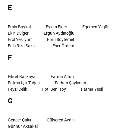
E
Ersin Baykal
Eylem Ejder
Egemen Yılgür
Ekin Dülger
Ergun Aydınoğlu
Erol Yeşilyurt
Ebru Soytemel
Enis Rıza Sakızlı
Eser Ördem
F
Fikret Başkaya
Fatma Altun
Fatma Işık Tuğcu
Ferhan Şaylıman
Feyzi Çelik
Foti Benlisoy
Fatma Yeşil
G
Gencer Çakır
Gülseren Aydın
Günnur Aksakal