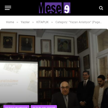
»
»
»
Home
Yazılar
KİTAPLIK
Category: "Yazarı Anlatıyor" (Page 6)
HAFIZA VE MEKAN
YAZARI ANLATIYOR