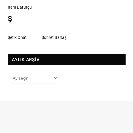
İrem Barutçu
Ş
Şefik Onat
Şöhret Baltaş
AYLIK ARŞİV
AYLIK
ARŞİV