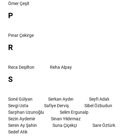
Ömer Çeşit
P
Pınar Çekirge
R
Reca Deşilton
Reha Alpay
S
Soné Gülyan
Serkan Aydın
Seyfi Adalı
Sevgi Usta
Safiye Derviş
Sibel Özbudun
Sarphan Uzunoğlu
Selim Ergunalp
Sezin Aydemir
Sinan Yıldırmaz
Seren Ay Şahin
Suna Çiçekçi
Sare Öztürk
Sedef Atik