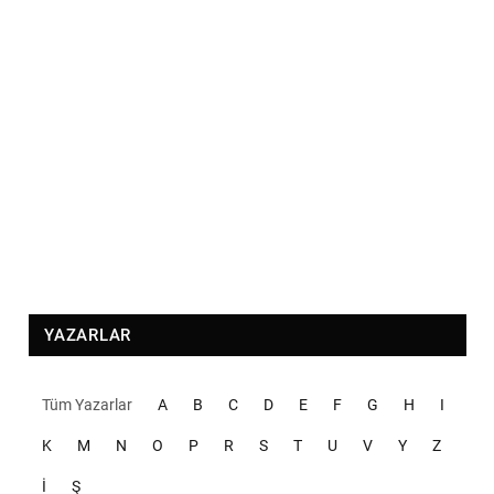
YAZARLAR
Tüm Yazarlar
A
B
C
D
E
F
G
H
I
K
M
N
O
P
R
S
T
U
V
Y
Z
İ
Ş