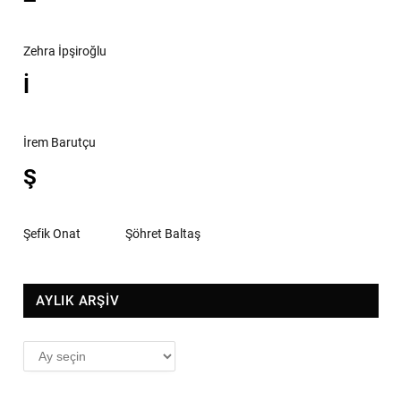
Zehra İpşiroğlu
İ
İrem Barutçu
Ş
Şefik Onat
Şöhret Baltaş
AYLIK ARŞİV
AYLIK
ARŞİV