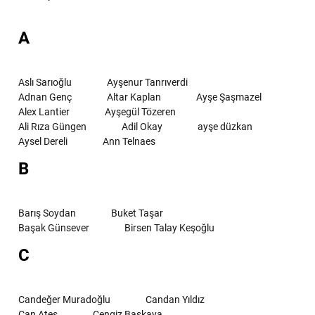
A
Aslı Sarıoğlu
Ayşenur Tanrıverdi
Adnan Genç
Altar Kaplan
Ayşe Şaşmazel
Alex Lantier
Ayşegül Tözeren
Ali Rıza Güngen
Adil Okay
ayşe düzkan
Aysel Dereli
Ann Telnaes
B
Barış Soydan
Buket Taşar
Başak Günsever
Birsen Talay Keşoğlu
C
Candeğer Muradoğlu
Candan Yıldız
Can Ateş
Cengiz Başkaya