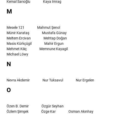
Kemal Sarıoğlu
Kaya İmrag
M
Mesele 121
Mahmut Şenol
Münir Karataş
Mustafa Günay
Meltem Ercivan
Mehtap Doğan
Masis Kürkçügil
Mahir Ergun
Mehmet Kılıç
Memnune Kayagil
Michael Löwy
N
Nevra Akdemir
Nur Tuksavul
Nur Ergelen
O
Özen B. Demir
Özgür Seyhan
Özlem Şimşek
Özge Kar
Osman Akınhay