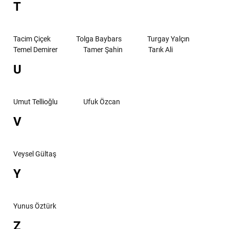
T
Tacim Çiçek
Tolga Baybars
Turgay Yalçın
Temel Demirer
Tamer Şahin
Tarık Ali
U
Umut Tellioğlu
Ufuk Özcan
V
Veysel Gültaş
Y
Yunus Öztürk
Z