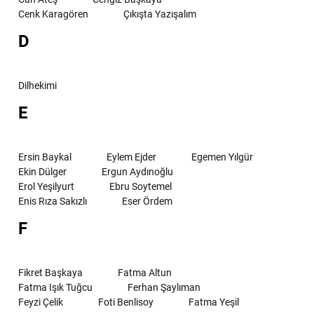
Cenk Karagören
Çıkışta Yazışalım
D
Dilhekimi
E
Ersin Baykal
Eylem Ejder
Egemen Yılgür
Ekin Dülger
Ergun Aydınoğlu
Erol Yeşilyurt
Ebru Soytemel
Enis Rıza Sakızlı
Eser Ördem
F
Fikret Başkaya
Fatma Altun
Fatma Işık Tuğcu
Ferhan Şaylıman
Feyzi Çelik
Foti Benlisoy
Fatma Yeşil