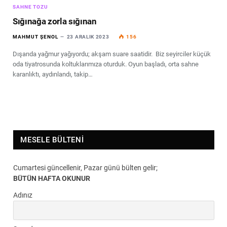
SAHNE TOZU
Sığınağa zorla sığınan
MAHMUT ŞENOL
23 ARALIK 2023
156
Dışarıda yağmur yağıyordu; akşam suare saatidir. Biz seyirciler küçük
oda tiyatrosunda koltuklarımıza oturduk. Oyun başladı, orta sahne
karanlıktı, aydınlandı, takip…
MESELE BÜLTENI
Cumartesi güncellenir, Pazar günü bülten gelir;
BÜTÜN HAFTA OKUNUR
Adınız