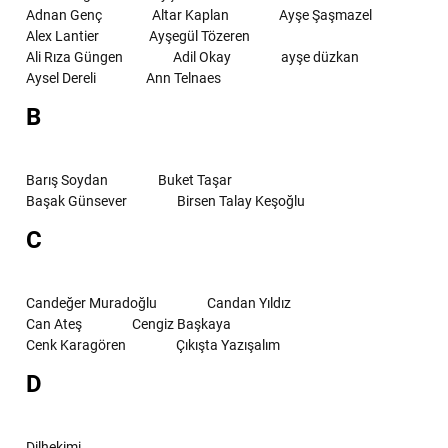
Adnan Genç
Altar Kaplan
Ayşe Şaşmazel
Alex Lantier
Ayşegül Tözeren
Ali Rıza Güngen
Adil Okay
ayşe düzkan
Aysel Dereli
Ann Telnaes
B
Barış Soydan
Buket Taşar
Başak Günsever
Birsen Talay Keşoğlu
C
Candeğer Muradoğlu
Candan Yıldız
Can Ateş
Cengiz Başkaya
Cenk Karagören
Çıkışta Yazışalım
D
Dilhekimi