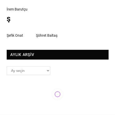
İrem Barutçu
Ş
Şefik Onat
Şöhret Baltaş
AYLIK ARŞİV
AYLIK
ARŞİV