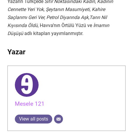
Yazarın Türkçede
Sıfır Noktasındaki Kadın,
Kadının
Cennette Yeri Yok, Şeytanın Masumiyeti, Kahire
Saçlarımı Geri Ver, Petrol Diyarında Aşk,Tanrı Nil
Kıyısında Öldü,
Havva’nın Örtülü Yüzü ve
İmamın
Düşüşü
adlı kitapları yayımlanmıştır.
Yazar
Mesele 121
View all posts