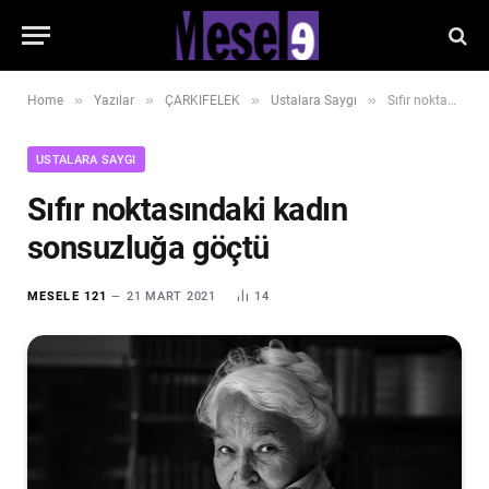
»
»
»
»
Home
Yazılar
ÇARKIFELEK
Ustalara Saygı
Sıfır noktasındaki kadın sonsuzluğa göçtü
USTALARA SAYGI
Sıfır noktasındaki kadın
sonsuzluğa göçtü
MESELE 121
21 MART 2021
14