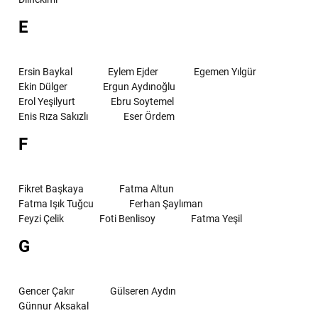
E
Ersin Baykal
Eylem Ejder
Egemen Yılgür
Ekin Dülger
Ergun Aydınoğlu
Erol Yeşilyurt
Ebru Soytemel
Enis Rıza Sakızlı
Eser Ördem
F
Fikret Başkaya
Fatma Altun
Fatma Işık Tuğcu
Ferhan Şaylıman
Feyzi Çelik
Foti Benlisoy
Fatma Yeşil
G
Gencer Çakır
Gülseren Aydın
Günnur Aksakal