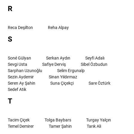
R
Reca Deşilton
Reha Alpay
S
Soné Gülyan
Serkan Aydın
Seyfi Adalı
Sevgi Usta
Safiye Derviş
Sibel Özbudun
Sarphan Uzunoğlu
Selim Ergunalp
Sezin Aydemir
Sinan Yıldırmaz
Seren Ay Şahin
Suna Çiçekçi
Sare Öztürk
Sedef Atik
T
Tacim Çiçek
Tolga Baybars
Turgay Yalçın
Temel Demirer
Tamer Şahin
Tarık Ali