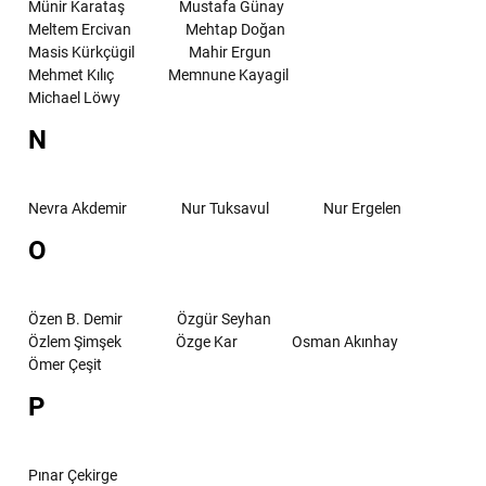
Münir Karataş
Mustafa Günay
Meltem Ercivan
Mehtap Doğan
Masis Kürkçügil
Mahir Ergun
Mehmet Kılıç
Memnune Kayagil
Michael Löwy
N
Nevra Akdemir
Nur Tuksavul
Nur Ergelen
O
Özen B. Demir
Özgür Seyhan
Özlem Şimşek
Özge Kar
Osman Akınhay
Ömer Çeşit
P
Pınar Çekirge