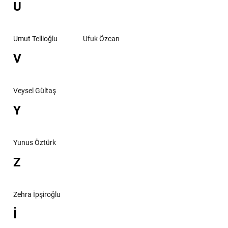
U
Umut Tellioğlu
Ufuk Özcan
V
Veysel Gültaş
Y
Yunus Öztürk
Z
Zehra İpşiroğlu
İ