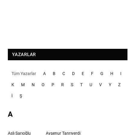
YAZARLAR
Tüm Yazarlar
A
B
C
D
E
F
G
H
I
K
M
N
O
P
R
S
T
U
V
Y
Z
İ
Ş
A
Aslı Sarıoğlu
Ayşenur Tanrıverdi