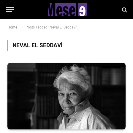
»
Home
Posts Tagged "Neval El Seddavi"
NEVAL EL SEDDAVI