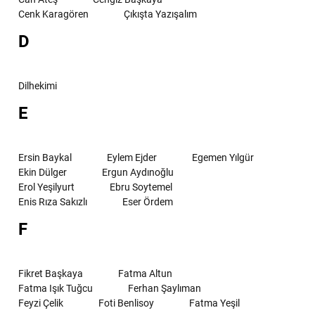
Cenk Karagören
Çıkışta Yazışalım
D
Dilhekimi
E
Ersin Baykal
Eylem Ejder
Egemen Yılgür
Ekin Dülger
Ergun Aydınoğlu
Erol Yeşilyurt
Ebru Soytemel
Enis Rıza Sakızlı
Eser Ördem
F
Fikret Başkaya
Fatma Altun
Fatma Işık Tuğcu
Ferhan Şaylıman
Feyzi Çelik
Foti Benlisoy
Fatma Yeşil