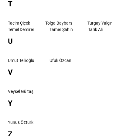
T
Tacim Çiçek
Tolga Baybars
Turgay Yalçın
Temel Demirer
Tamer Şahin
Tarık Ali
U
Umut Tellioğlu
Ufuk Özcan
V
Veysel Gültaş
Y
Yunus Öztürk
Z