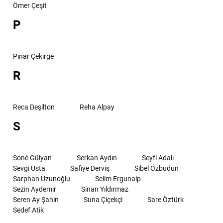
Ömer Çeşit
P
Pınar Çekirge
R
Reca Deşilton
Reha Alpay
S
Soné Gülyan
Serkan Aydın
Seyfi Adalı
Sevgi Usta
Safiye Derviş
Sibel Özbudun
Sarphan Uzunoğlu
Selim Ergunalp
Sezin Aydemir
Sinan Yıldırmaz
Seren Ay Şahin
Suna Çiçekçi
Sare Öztürk
Sedef Atik