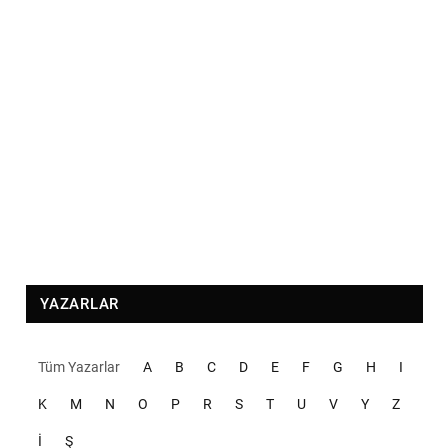
YAZARLAR
Tüm Yazarlar
A
B
C
D
E
F
G
H
I
K
M
N
O
P
R
S
T
U
V
Y
Z
İ
Ş