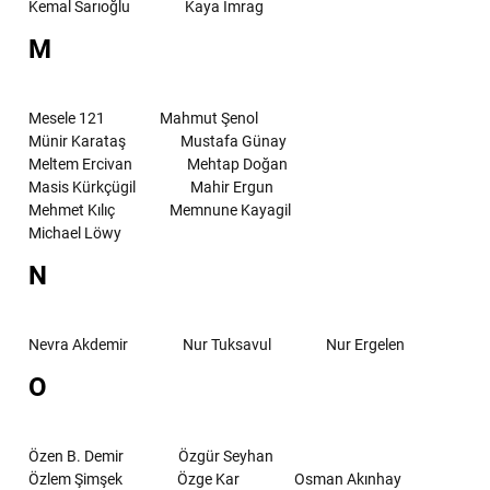
Kemal Sarıoğlu
Kaya İmrag
M
Mesele 121
Mahmut Şenol
Münir Karataş
Mustafa Günay
Meltem Ercivan
Mehtap Doğan
Masis Kürkçügil
Mahir Ergun
Mehmet Kılıç
Memnune Kayagil
Michael Löwy
N
Nevra Akdemir
Nur Tuksavul
Nur Ergelen
O
Özen B. Demir
Özgür Seyhan
Özlem Şimşek
Özge Kar
Osman Akınhay