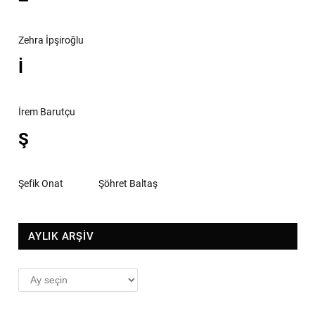
Zehra İpşiroğlu
İ
İrem Barutçu
Ş
Şefik Onat
Şöhret Baltaş
AYLIK ARŞİV
AYLIK
ARŞİV