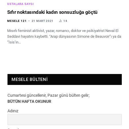
USTALARA SAYGI
Sıfır noktasındaki kadın sonsuzluğa göçtü
MESELE 121
21 MART 2021
14
Mısırlı feminist aktivist, yazar, romancı, doktor ve psikiyatrist Neval El
Seddavi hayatını kaybetti. “Arap dünyasının Simone de Beauvoir”ı ya da
“İsis’in…
MESELE BÜLTENI
Cumartesi güncellenir, Pazar günü bülten gelir;
BÜTÜN HAFTA OKUNUR
Adınız