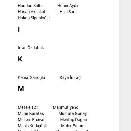
Handan Salta
Hüner Aydın
Hasan Aksakal
Hilal Sarı
Hakan Sipahioğlu
I
Irfan Özdabak
K
Kemal Sarıoğlu
Kaya İmrag
M
Mesele 121
Mahmut Şenol
Münir Karataş
Mustafa Günay
Meltem Ercivan
Mehtap Doğan
Masis Kürkçügil
Mahir Ergun