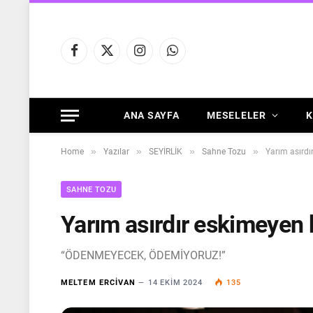
Facebook
X
Instagram
WhatsApp
(Twitter)
ANA SAYFA
MESELELER
K
»
»
»
»
Home
Yazılar
SEYİRLİK
Sahne Tozu
Yarım asırdı
SAHNE TOZU
Yarım asırdır eskimeyen b
“ÖDENMEYECEK, ÖDEMİYORUZ!”
MELTEM ERCIVAN
14 EKIM 2024
135