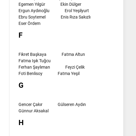
Egemen Yılgür
Ekin Dülger
Ergun Aydınoğlu
Erol Yeşilyurt
Ebru Soytemel
Enis Rıza Sakızlı
Eser Ördem
F
Fikret Başkaya
Fatma Altun
Fatma Işık Tuğcu
Ferhan Şaylıman
Feyzi Çelik
Foti Benlisoy
Fatma Yeşil
G
Gencer Çakır
Gülseren Aydın
Günnur Aksakal
H