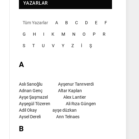
YAZARLAR
Tüm Yazarlar
A
B
C
D
E
F
G
H
I
K
M
N
O
P
R
S
T
U
V
Y
Z
İ
Ş
A
Aslı Sarıoğlu
Ayşenur Tanrıverdi
Adnan Genç
Altar Kaplan
Ayşe Şaşmazel
Alex Lantier
Ayşegül Tözeren
Ali Rıza Güngen
Adil Okay
ayşe düzkan
Aysel Dereli
Ann Telnaes
B