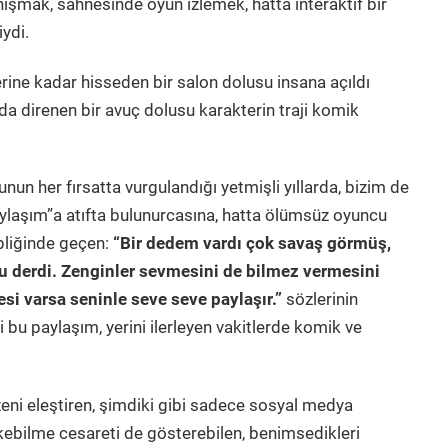
nışmak, sahnesinde oyun izlemek, hatta interaktif bir
ydi.
lerine kadar hisseden bir salon dolusu insana açıldı
nda direnen bir avuç dolusu karakterin traji komik
unun her fırsatta vurgulandığı yetmişli yıllarda, bizim de
ylaşım”a atıfta bulunurcasına, hatta ölümsüz oyuncu
epliğinde geçen:
“Bir dedem vardı çok savaş görmüş,
u derdi. Zenginler sevmesini de bilmez vermesini
nesi varsa seninle seve seve paylaşır.”
sözlerinin
i bu paylaşım, yerini ilerleyen vakitlerde komik ve
zeni eleştiren, şimdiki gibi sadece sosyal medya
kebilme cesareti de gösterebilen, benimsedikleri