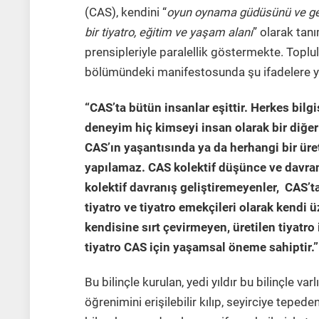
(CAS), kendini “
oyun oynama güdüsünü ve geli
bir tiyatro, eğitim ve yaşam alanı
” olarak tanı
prensipleriyle paralellik göstermekte. Toplul
bölümündeki manifestosunda şu ifadelere ye
“CAS’ta bütün insanlar eşittir. Herkes bilgi
deneyim hiç kimseyi insan olarak bir diğe
CAS’ın yaşantısında ya da herhangi bir üreti
yapılamaz. CAS kolektif düşünce ve davran
kolektif davranış geliştiremeyenler, CAS’t
tiyatro ve tiyatro emekçileri olarak kendi 
kendisine sırt çevirmeyen, üretilen tiyatro 
tiyatro CAS için yaşamsal öneme sahiptir.”
Bu bilinçle kurulan, yedi yıldır bu bilinçle va
öğrenimini erişilebilir kılıp, seyirciye tepe