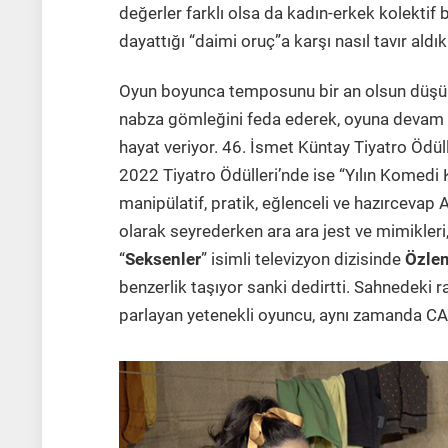
değerler farklı olsa da kadın-erkek kolektif 
dayattığı “daimi oruç”a karşı nasıl tavır aldı
Oyun boyunca temposunu bir an olsun düşürme
nabza gömleğini feda ederek, oyuna devam 
hayat veriyor. 46. İsmet Küntay Tiyatro Ödü
2022 Tiyatro Ödülleri’nde ise “Yılın Komedi
manipülatif, pratik, eğlenceli ve hazırcevap 
olarak seyrederken ara ara jest ve mimikleri,
“
Seksenler
” isimli televizyon dizisinde
Özle
benzerlik taşıyor sanki dedirtti. Sahnedeki r
parlayan yetenekli oyuncu, aynı zamanda CA