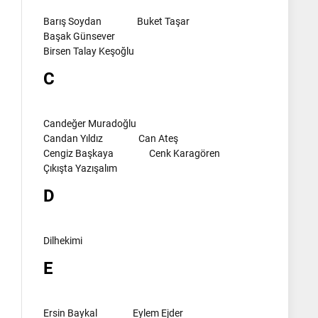
Barış Soydan
Buket Taşar
Başak Günsever
Birsen Talay Keşoğlu
C
Candeğer Muradoğlu
Candan Yıldız
Can Ateş
Cengiz Başkaya
Cenk Karagören
Çıkışta Yazışalım
D
Dilhekimi
E
Ersin Baykal
Eylem Ejder