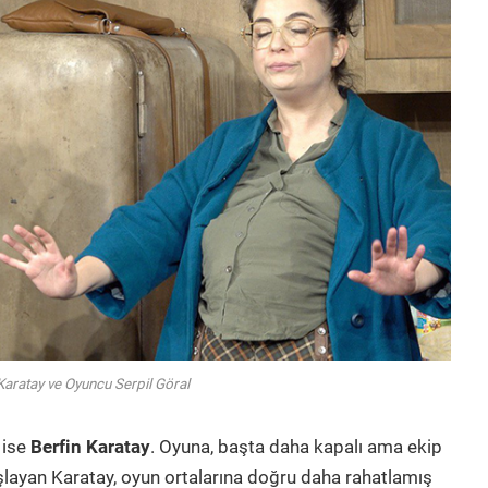
Karatay ve Oyuncu Serpil Göral
 ise
Berfin Karatay
. Oyuna, başta daha kapalı ama ekip
layan Karatay, oyun ortalarına doğru daha rahatlamış