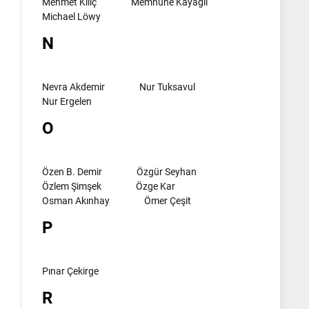
Mehmet Kılıç
Memnune Kayagil
Michael Löwy
N
Nevra Akdemir
Nur Tuksavul
Nur Ergelen
O
Özen B. Demir
Özgür Seyhan
Özlem Şimşek
Özge Kar
Osman Akınhay
Ömer Çeşit
P
Pınar Çekirge
R