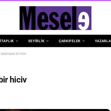
İTAPLIK
SEYİRLİK
ÇARKIFELEK
YAZARLA
r eskimeyen bir hiciv
ir hiciv