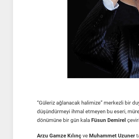
“Güleriz ağlanacak halimize” merkezli bir duy
düşündürmeyi ihmal etmeyen bu eseri, mürekk
dönümüne bir gün kala
Füsun Demirel
çevir
Arzu Gamze Kılınç
ve
Muhammet Uzuner
t