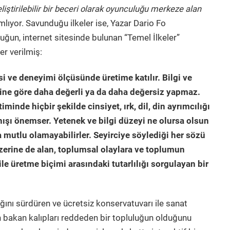
ştirilebilir bir beceri olarak oyunculuğu merkeze alan
mlıyor. Savunduğu ilkeler ise, Yazar Dario Fo
uğun, internet sitesinde bulunan “Temel İlkeler”
r verilmiş:
si ve deneyimi ölçüsünde üretime katılır. Bilgi ve
rine göre daha değerli ya da daha değersiz yapmaz.
minde hiçbir şekilde cinsiyet, ırk, dil, din ayrımcılığı
ışı önemser. Yetenek ve bilgi düzeyi ne olursa olsun
a mutlu olamayabilirler. Seyirciye söylediği her sözü
üzerine de alan, toplumsal olaylara ve toplumun
ile üretme biçimi arasındaki tutarlılığı sorgulayan bir
rlığını sürdüren ve ücretsiz konservatuvarı ile sanat
den bakan kalıpları reddeden bir topluluğun olduğunu