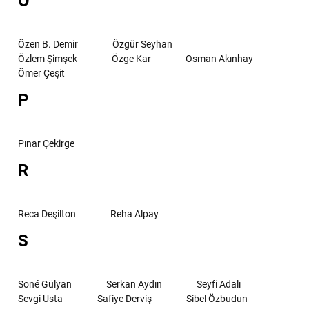
O
Özen B. Demir
Özgür Seyhan
Özlem Şimşek
Özge Kar
Osman Akınhay
Ömer Çeşit
P
Pınar Çekirge
R
Reca Deşilton
Reha Alpay
S
Soné Gülyan
Serkan Aydın
Seyfi Adalı
Sevgi Usta
Safiye Derviş
Sibel Özbudun