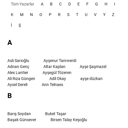
Tüm Yazarlar
A
B
C
D
E
F
G
H
I
K
M
N
O
P
R
S
T
U
V
Y
Z
İ
Ş
A
Aslı Sarıoğlu
Ayşenur Tanrıverdi
Adnan Genç
Altar Kaplan
Ayşe Şaşmazel
Alex Lantier
Ayşegül Tözeren
Ali Rıza Güngen
Adil Okay
ayşe düzkan
Aysel Dereli
Ann Telnaes
B
Barış Soydan
Buket Taşar
Başak Günsever
Birsen Talay Keşoğlu