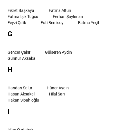
Fikret Başkaya
Fatma Altun
Fatma Işık Tuğcu
Ferhan Şaylıman
Feyzi Çelik
Foti Benlisoy
Fatma Yeşil
G
Gencer Çakır
Gülseren Aydın
Günnur Aksakal
H
Handan Salta
Hüner Aydın
Hasan Aksakal
Hilal Sarı
Hakan Sipahioğlu
I
Irfan Özdabak