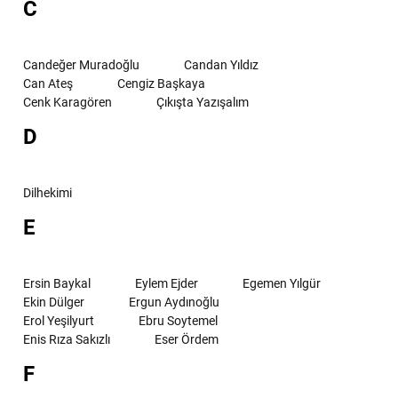
C
Candeğer Muradoğlu
Candan Yıldız
Can Ateş
Cengiz Başkaya
Cenk Karagören
Çıkışta Yazışalım
D
Dilhekimi
E
Ersin Baykal
Eylem Ejder
Egemen Yılgür
Ekin Dülger
Ergun Aydınoğlu
Erol Yeşilyurt
Ebru Soytemel
Enis Rıza Sakızlı
Eser Ördem
F