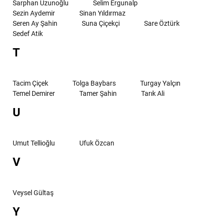
Sarphan Uzunoğlu
Selim Ergunalp
Sezin Aydemir
Sinan Yıldırmaz
Seren Ay Şahin
Suna Çiçekçi
Sare Öztürk
Sedef Atik
T
Tacim Çiçek
Tolga Baybars
Turgay Yalçın
Temel Demirer
Tamer Şahin
Tarık Ali
U
Umut Tellioğlu
Ufuk Özcan
V
Veysel Gültaş
Y