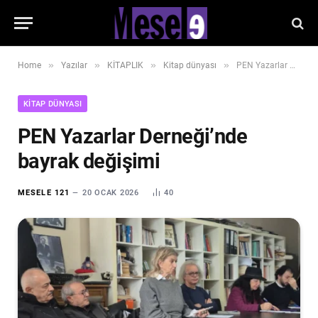
»
»
»
»
Home
Yazılar
KİTAPLIK
Kitap dünyası
PEN Yazarlar Derneği’nde bayrak değişimi
KITAP DÜNYASI
PEN Yazarlar Derneği’nde
bayrak değişimi
MESELE 121
20 OCAK 2026
40