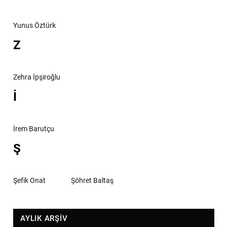
Yunus Öztürk
Z
Zehra İpşiroğlu
İ
İrem Barutçu
Ş
Şefik Onat
Şöhret Baltaş
AYLIK ARŞİV