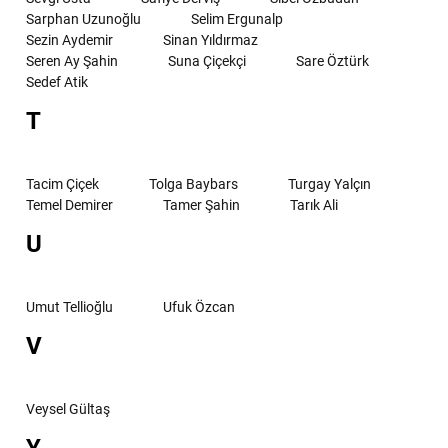
Sarphan Uzunoğlu
Selim Ergunalp
Sezin Aydemir
Sinan Yıldırmaz
Seren Ay Şahin
Suna Çiçekçi
Sare Öztürk
Sedef Atik
T
Tacim Çiçek
Tolga Baybars
Turgay Yalçın
Temel Demirer
Tamer Şahin
Tarık Ali
U
Umut Tellioğlu
Ufuk Özcan
V
Veysel Gültaş