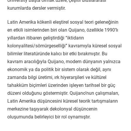
University başta olmak üzere, çeşitli uluslararası
kurumlarda dersler vermiştir.
Latin Amerika kökenli eleştirel sosyal teori geleneğinin
en etkili isimlerinden biri olan Quijano, özellikle 1990’lı
yıllardan itibaren geliştirdiği “iktidarın
kolonyalitesi/sömürgeselliği” kavramıyla küresel sosyal
bilimler literatüründe kalıcı bir etki bırakmıştır. Bu
kavram aracılığıyla Quijano, modern dünyanın yalnızca
ekonomik ya da politik bir sistem olarak değil, aynı
zamanda bilgi üretimi, ırk hiyerarşileri ve kültürel
tahakküm biçimleri üzerinden işleyen tarihsel bir güç
düzeni olduğunu göstermiştir. Quijano’nun çalışmaları,
Latin Amerika düşüncesini küresel teorik tartışmaların
merkezine taşıyarak dekolonyal düşüncenin
oluşumunda belirleyici bir rol oynamıştır.