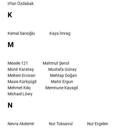
Irfan Özdabak
K
Kemal Sarıoğlu
Kaya İmrag
M
Mesele 121
Mahmut Şenol
Münir Karataş
Mustafa Günay
Meltem Ercivan
Mehtap Doğan
Masis Kürkçügil
Mahir Ergun
Mehmet Kılıç
Memnune Kayagil
Michael Löwy
N
Nevra Akdemir
Nur Tuksavul
Nur Ergelen