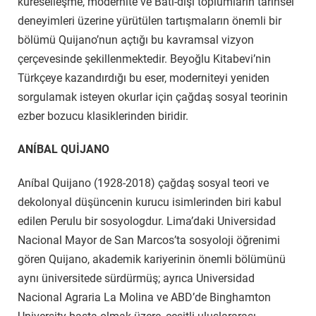
küreselleşme, modernite ve Batı-dışı toplumların tarihsel
deneyimleri üzerine yürütülen tartışmaların önemli bir
bölümü Quijano’nun açtığı bu kavramsal vizyon
çerçevesinde şekillenmektedir. Beyoğlu Kitabevi’nin
Türkçeye kazandırdığı bu eser, moderniteyi yeniden
sorgulamak isteyen okurlar için çağdaş sosyal teorinin
ezber bozucu klasiklerinden biridir.
ANÍBAL QUİJANO
Aníbal Quijano
(1928-2018)
çağdaş sosyal teori ve
dekolonyal düşüncenin kurucu isimlerinden biri kabul
edilen Perulu bir sosyologdur. Lima’daki Universidad
Nacional Mayor de San Marcos’ta sosyoloji öğrenimi
gören Quijano, akademik kariyerinin önemli bölümünü
aynı üniversitede sürdürmüş; ayrıca Universidad
Nacional Agraria La Molina ve ABD’de Binghamton