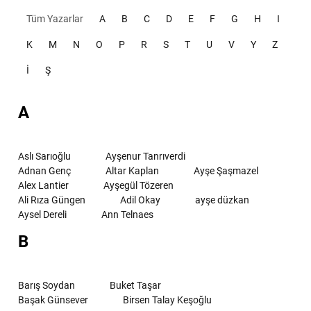
Tüm Yazarlar
A
B
C
D
E
F
G
H
I
K
M
N
O
P
R
S
T
U
V
Y
Z
İ
Ş
A
Aslı Sarıoğlu
Ayşenur Tanrıverdi
Adnan Genç
Altar Kaplan
Ayşe Şaşmazel
Alex Lantier
Ayşegül Tözeren
Ali Rıza Güngen
Adil Okay
ayşe düzkan
Aysel Dereli
Ann Telnaes
B
Barış Soydan
Buket Taşar
Başak Günsever
Birsen Talay Keşoğlu