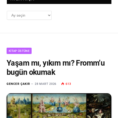
AYLIK
ARŞİV
KITAP ÜSTÜNE
Yaşam mı, yıkım mı? Fromm’u
bugün okumak
GENCER ÇAKIR
28 MART 2026
613