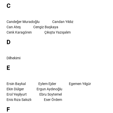
C
Candeğer Muradoğlu
Candan Yıldız
Can Ateş
Cengiz Başkaya
Cenk Karagören
Çıkışta Yazışalım
D
Dilhekimi
E
Ersin Baykal
Eylem Ejder
Egemen Yılgür
Ekin Dülger
Ergun Aydınoğlu
Erol Yeşilyurt
Ebru Soytemel
Enis Rıza Sakızlı
Eser Ördem
F