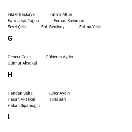
Fikret Başkaya
Fatma Altun
Fatma Işık Tuğcu
Ferhan Şaylıman
Feyzi Çelik
Foti Benlisoy
Fatma Yeşil
G
Gencer Çakır
Gülseren Aydın
Günnur Aksakal
H
Handan Salta
Hüner Aydın
Hasan Aksakal
Hilal Sarı
Hakan Sipahioğlu
I