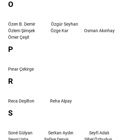
O
Özen B. Demir
Özgür Seyhan
Özlem Şimşek
Özge Kar
Osman Akınhay
Ömer Çeşit
P
Pınar Çekirge
R
Reca Deşilton
Reha Alpay
S
Soné Gülyan
Serkan Aydın
Seyfi Adalı
Sevgi Usta
Safiye Derviş
Sibel Özbudun