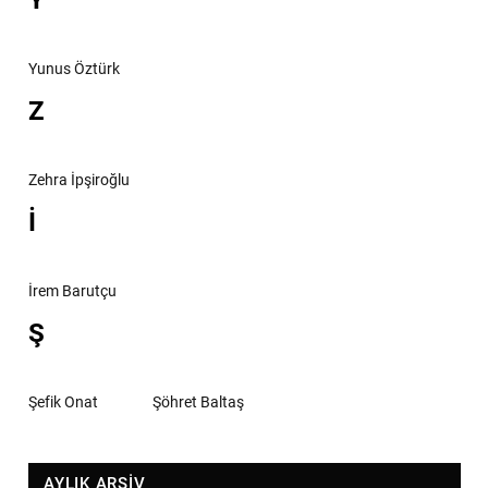
Y
Yunus Öztürk
Z
Zehra İpşiroğlu
İ
İrem Barutçu
Ş
Şefik Onat
Şöhret Baltaş
AYLIK ARŞİV