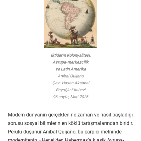
İktidarın Kolonyalitesi,
Avrupa-merkezcilik
ve Latin Amerika
Aníbal Quijano
Çev.: Hasan Aksakal
Beyoğlu Kitabevi
96 sayfa, Mart 2026
Modern dünyanın gerçekten ne zaman ve nasıl başladığı
sorusu sosyal bilimlerin en köklü tartışmalarından biridir.
Perulu düşünür Aníbal Quijano, bu çarpıcı metninde
modernitenin –Hegel’den Habermas’a klasik Avrupa-