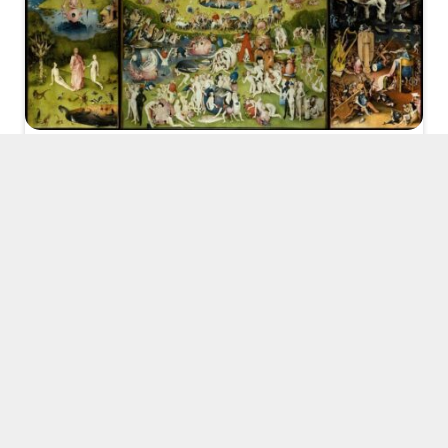
The Garden of Earthly Delights (1490–1510 / Hieronymus Bosch Prado
Müzesi, Madrid
Erich Fromm,
Sevginin ve Şiddetin Kaynağı
adlı eserinde
yaşamsever ve ölümsever eğilimlerimiz üzerine
derinlemesine bir tartışma yürütür. 1964 tarihinde
yayınlanan eserin orijinal dildeki başlığı şu:
The Heart of
Man: Its Genius for Good and Evil
. Başlığın birebir
Türkçe karşılığı: “İnsanın Yüreği: İyilik ve Kötülük
Dehası”.