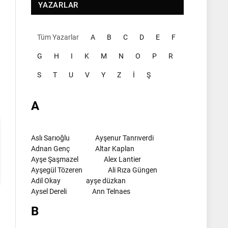
YAZARLAR
Tüm Yazarlar
A
B
C
D
E
F
G
H
I
K
M
N
O
P
R
l
S
T
U
V
Y
Z
İ
Ş
A
Aslı Sarıoğlu
Ayşenur Tanrıverdi
Adnan Genç
Altar Kaplan
Ayşe Şaşmazel
Alex Lantier
Ayşegül Tözeren
Ali Rıza Güngen
Adil Okay
ayşe düzkan
Aysel Dereli
Ann Telnaes
B