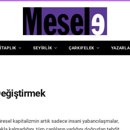
İTAPLIK
SEYİRLİK
ÇARKIFELEK
YAZARLA
Değiştirmek
üresel kapitalizmin artık sadece insani yabancılaşmalar,
kla kalmadığını, tüm canlıların varlığını doğrudan tehdit