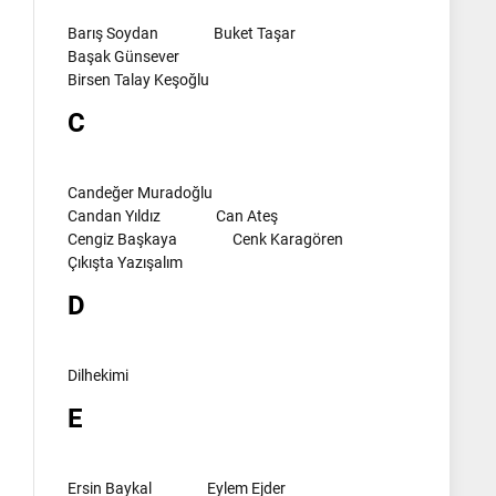
Barış Soydan
Buket Taşar
Başak Günsever
Birsen Talay Keşoğlu
C
Candeğer Muradoğlu
Candan Yıldız
Can Ateş
Cengiz Başkaya
Cenk Karagören
Çıkışta Yazışalım
D
Dilhekimi
E
Ersin Baykal
Eylem Ejder