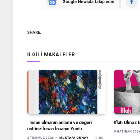
Google Newsda takip edin
SHARE.
İLGILI MAKALELER
İnsan olmanın anlamı ve değeri
İflah Olmaz 
üstüne: İnsan İnsanın Yurdu
9 HAZIRAN 202
3 TEMMUZ 2026
MUSTAFA GÜNAY
83