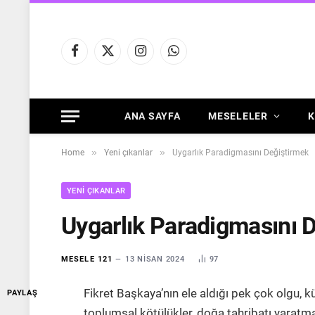
Facebook
X
Instagram
WhatsApp
(Twitter)
ANA SAYFA
MESELELER
K
»
»
Home
Yeni çıkanlar
Uygarlık Paradigmasını Değiştirmek
YENI ÇIKANLAR
Uygarlık Paradigmasını 
MESELE 121
13 NISAN 2024
97
Fikret Başkaya’nın ele aldığı pek çok olgu, k
PAYLAŞ
toplumsal kötülükler, doğa tahribatı yaratma