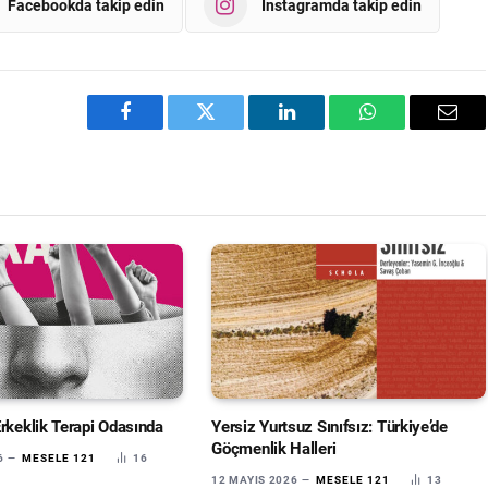
Facebookda takip edin
Instagramda takip edin
Facebook
Twitter
LinkedIn
WhatsApp
Emai
Erkeklik Terapi Odasında
Yersiz Yurtsuz Sınıfsız: Türkiye’de
Göçmenlik Halleri
6
MESELE 121
16
12 MAYIS 2026
MESELE 121
13