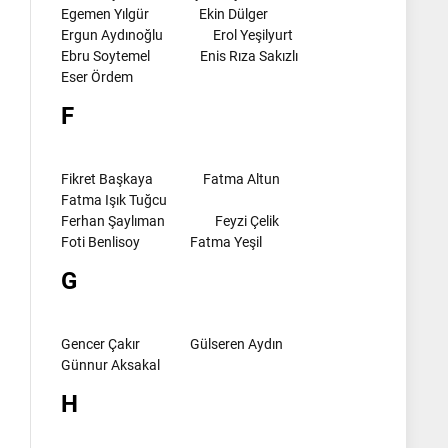
Egemen Yılgür
Ekin Dülger
Ergun Aydınoğlu
Erol Yeşilyurt
Ebru Soytemel
Enis Rıza Sakızlı
Eser Ördem
F
Fikret Başkaya
Fatma Altun
Fatma Işık Tuğcu
Ferhan Şaylıman
Feyzi Çelik
Foti Benlisoy
Fatma Yeşil
G
Gencer Çakır
Gülseren Aydın
Günnur Aksakal
H