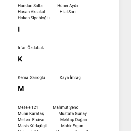
Handan Salta
Hüner Aydın
Hasan Aksakal
Hilal Sarı
Hakan Sipahioğlu
I
Irfan Özdabak
K
Kemal Sarıoğlu
Kaya İmrag
M
Mesele 121
Mahmut Şenol
Münir Karataş
Mustafa Günay
Meltem Ercivan
Mehtap Doğan
Masis Kürkçügil
Mahir Ergun