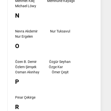
Mehmet Kılıç
Memnune Kayagil
Michael Löwy
N
Nevra Akdemir
Nur Tuksavul
Nur Ergelen
O
Özen B. Demir
Özgür Seyhan
Özlem Şimşek
Özge Kar
Osman Akınhay
Ömer Çeşit
P
Pınar Çekirge
R