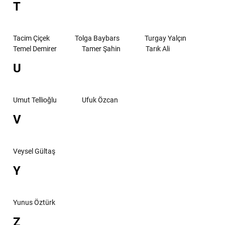
T
Tacim Çiçek
Tolga Baybars
Turgay Yalçın
Temel Demirer
Tamer Şahin
Tarık Ali
U
Umut Tellioğlu
Ufuk Özcan
V
Veysel Gültaş
Y
Yunus Öztürk
Z