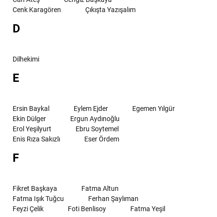
Cenk Karagören
Çıkışta Yazışalım
D
Dilhekimi
E
Ersin Baykal
Eylem Ejder
Egemen Yılgür
Ekin Dülger
Ergun Aydınoğlu
Erol Yeşilyurt
Ebru Soytemel
Enis Rıza Sakızlı
Eser Ördem
F
Fikret Başkaya
Fatma Altun
Fatma Işık Tuğcu
Ferhan Şaylıman
Feyzi Çelik
Foti Benlisoy
Fatma Yeşil