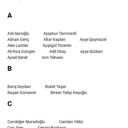
A
Aslı Sarıoğlu
Ayşenur Tanrıverdi
Adnan Genç
Altar Kaplan
Ayşe Şaşmazel
Alex Lantier
Ayşegül Tözeren
Ali Rıza Güngen
Adil Okay
ayşe düzkan
Aysel Dereli
Ann Telnaes
B
Barış Soydan
Buket Taşar
Başak Günsever
Birsen Talay Keşoğlu
C
Candeğer Muradoğlu
Candan Yıldız
Can Ateş
Cengiz Başkaya