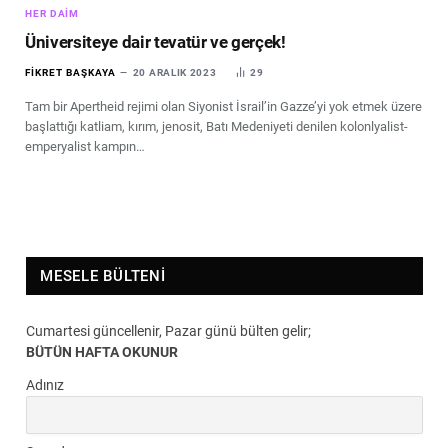
HER DAIM
Üniversiteye dair tevatür ve gerçek!
FIKRET BAŞKAYA
20 ARALIK 2023
29
Tam bir Apertheid rejimi olan Siyonist İsrail’in Gazze’yi yok etmek üzere
başlattığı katliam, kırım, jenosit, Batı Medeniyeti denilen kolonlyalist-
emperyalist kampın…
MESELE BÜLTENI
Cumartesi güncellenir, Pazar günü bülten gelir;
BÜTÜN HAFTA OKUNUR
Adınız