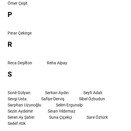
Ömer Çeşit
P
Pınar Çekirge
R
Reca Deşilton
Reha Alpay
S
Soné Gülyan
Serkan Aydın
Seyfi Adalı
Sevgi Usta
Safiye Derviş
Sibel Özbudun
Sarphan Uzunoğlu
Selim Ergunalp
Sezin Aydemir
Sinan Yıldırmaz
Seren Ay Şahin
Suna Çiçekçi
Sare Öztürk
Sedef Atik