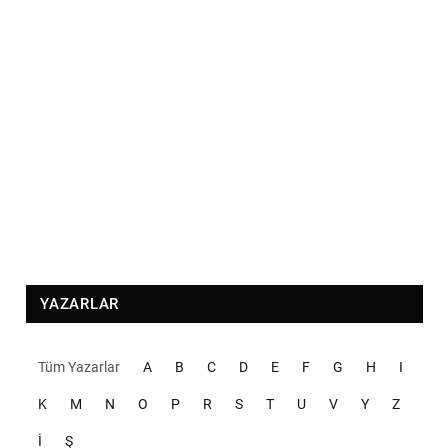
YAZARLAR
Tüm Yazarlar
A
B
C
D
E
F
G
H
I
K
M
N
O
P
R
S
T
U
V
Y
Z
İ
Ş