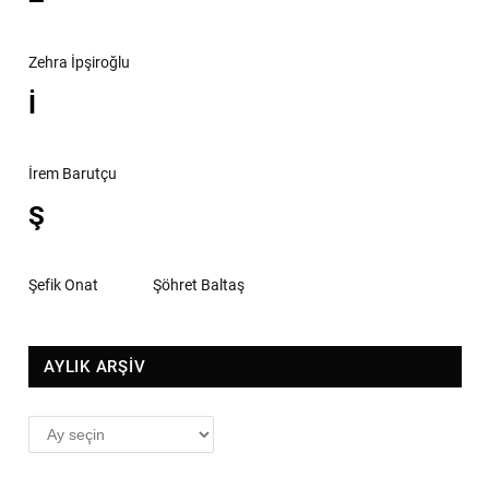
Zehra İpşiroğlu
İ
İrem Barutçu
Ş
Şefik Onat
Şöhret Baltaş
AYLIK ARŞİV
AYLIK
ARŞİV