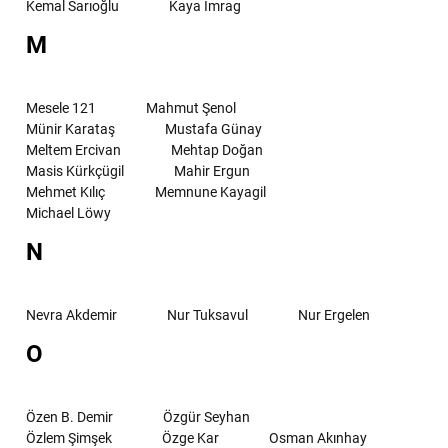
Kemal Sarıoğlu
Kaya İmrag
M
Mesele 121
Mahmut Şenol
Münir Karataş
Mustafa Günay
Meltem Ercivan
Mehtap Doğan
Masis Kürkçügil
Mahir Ergun
Mehmet Kılıç
Memnune Kayagil
Michael Löwy
N
Nevra Akdemir
Nur Tuksavul
Nur Ergelen
O
Özen B. Demir
Özgür Seyhan
Özlem Şimşek
Özge Kar
Osman Akınhay