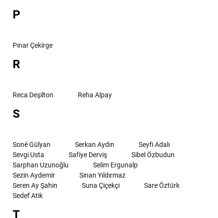
P
Pınar Çekirge
R
Reca Deşilton
Reha Alpay
S
Soné Gülyan
Serkan Aydın
Seyfi Adalı
Sevgi Usta
Safiye Derviş
Sibel Özbudun
Sarphan Uzunoğlu
Selim Ergunalp
Sezin Aydemir
Sinan Yıldırmaz
Seren Ay Şahin
Suna Çiçekçi
Sare Öztürk
Sedef Atik
T