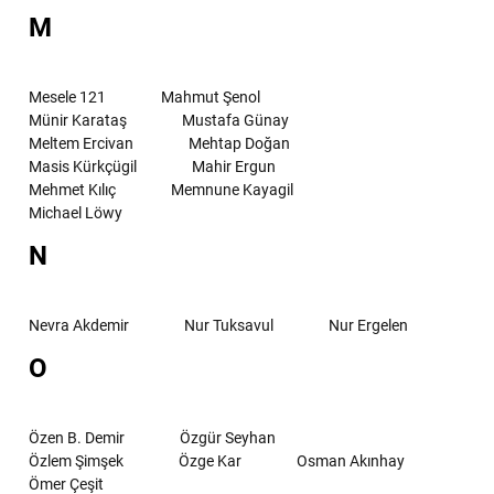
M
Mesele 121
Mahmut Şenol
Münir Karataş
Mustafa Günay
Meltem Ercivan
Mehtap Doğan
Masis Kürkçügil
Mahir Ergun
Mehmet Kılıç
Memnune Kayagil
Michael Löwy
N
Nevra Akdemir
Nur Tuksavul
Nur Ergelen
O
Özen B. Demir
Özgür Seyhan
Özlem Şimşek
Özge Kar
Osman Akınhay
Ömer Çeşit