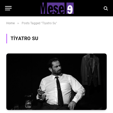
»
Home
Posts Tagged "Tiyatro Su"
TIYATRO SU