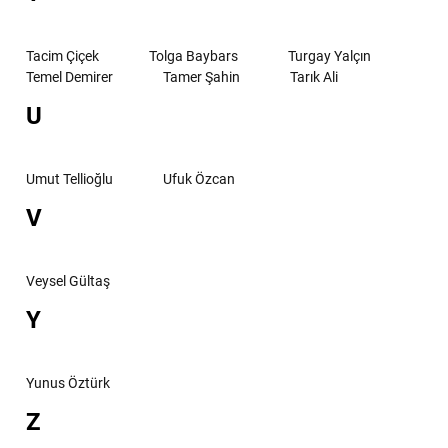
Tacim Çiçek
Tolga Baybars
Turgay Yalçın
Temel Demirer
Tamer Şahin
Tarık Ali
U
Umut Tellioğlu
Ufuk Özcan
V
Veysel Gültaş
Y
Yunus Öztürk
Z