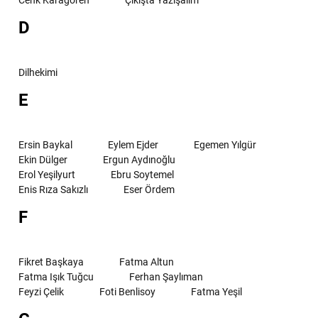
D
Dilhekimi
E
Ersin Baykal
Eylem Ejder
Egemen Yılgür
Ekin Dülger
Ergun Aydınoğlu
Erol Yeşilyurt
Ebru Soytemel
Enis Rıza Sakızlı
Eser Ördem
F
Fikret Başkaya
Fatma Altun
Fatma Işık Tuğcu
Ferhan Şaylıman
Feyzi Çelik
Foti Benlisoy
Fatma Yeşil