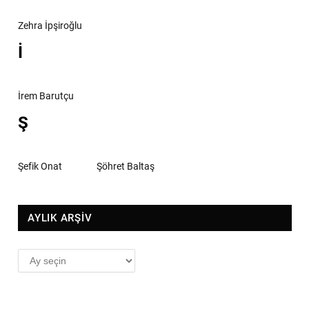
Zehra İpşiroğlu
İ
İrem Barutçu
Ş
Şefik Onat
Şöhret Baltaş
AYLIK ARŞİV
AYLIK
ARŞİV