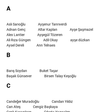
A
Aslı Sarıoğlu
Ayşenur Tanrıverdi
Adnan Genç
Altar Kaplan
Ayşe Şaşmazel
Alex Lantier
Ayşegül Tözeren
Ali Rıza Güngen
Adil Okay
ayşe düzkan
Aysel Dereli
Ann Telnaes
B
Barış Soydan
Buket Taşar
Başak Günsever
Birsen Talay Keşoğlu
C
Candeğer Muradoğlu
Candan Yıldız
Can Ateş
Cengiz Başkaya
Cenk Karagören
Çıkışta Yazışalım