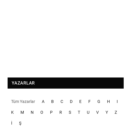
YAZARLAR
Tüm Yazarlar
A
B
C
D
E
F
G
H
I
K
M
N
O
P
R
S
T
U
V
Y
Z
İ
Ş