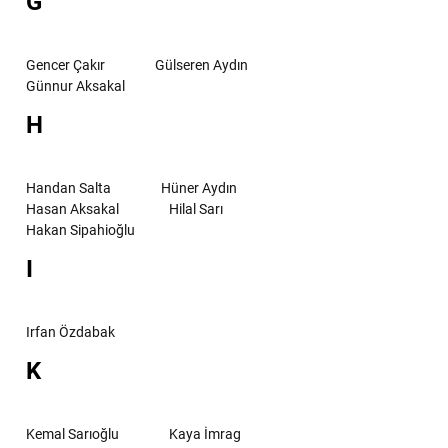
G
Gencer Çakır
Gülseren Aydın
Günnur Aksakal
H
Handan Salta
Hüner Aydın
Hasan Aksakal
Hilal Sarı
Hakan Sipahioğlu
I
Irfan Özdabak
K
Kemal Sarıoğlu
Kaya İmrag