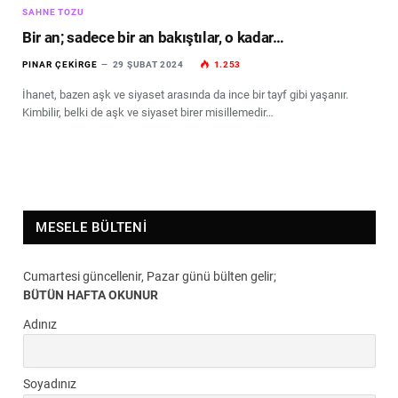
SAHNE TOZU
Bir an; sadece bir an bakıştılar, o kadar…
PINAR ÇEKIRGE
29 ŞUBAT 2024
1.253
İhanet, bazen aşk ve siyaset arasında da ince bir tayf gibi yaşanır.
Kimbilir, belki de aşk ve siyaset birer misillemedir…
MESELE BÜLTENI
Cumartesi güncellenir, Pazar günü bülten gelir;
BÜTÜN HAFTA OKUNUR
Adınız
Soyadınız