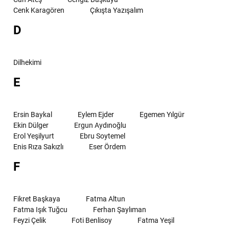
Cenk Karagören
Çıkışta Yazışalım
D
Dilhekimi
E
Ersin Baykal
Eylem Ejder
Egemen Yılgür
Ekin Dülger
Ergun Aydınoğlu
Erol Yeşilyurt
Ebru Soytemel
Enis Rıza Sakızlı
Eser Ördem
F
Fikret Başkaya
Fatma Altun
Fatma Işık Tuğcu
Ferhan Şaylıman
Feyzi Çelik
Foti Benlisoy
Fatma Yeşil