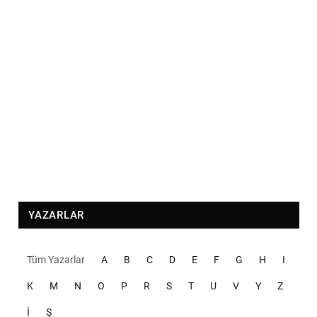
YAZARLAR
Tüm Yazarlar
A
B
C
D
E
F
G
H
I
K
M
N
O
P
R
S
T
U
V
Y
Z
İ
Ş