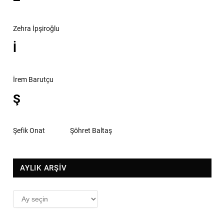
Zehra İpşiroğlu
İ
İrem Barutçu
Ş
Şefik Onat
Şöhret Baltaş
AYLIK ARŞİV
AYLIK
ARŞİV