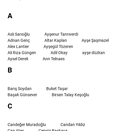
A
Aslı Sarıoğlu
Ayşenur Tanrıverdi
Adnan Genç
Altar Kaplan
Ayşe Şaşmazel
Alex Lantier
Ayşegül Tözeren
Ali Rıza Güngen
Adil Okay
ayşe düzkan
Aysel Dereli
Ann Telnaes
B
Barış Soydan
Buket Taşar
Başak Günsever
Birsen Talay Keşoğlu
C
Candeğer Muradoğlu
Candan Yıldız
Can Ateş
Cengiz Başkaya