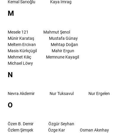
Kemal Sarıoğlu
Kaya İmrag
M
Mesele 121
Mahmut Şenol
Münir Karataş
Mustafa Günay
Meltem Ercivan
Mehtap Doğan
Masis Kürkçügil
Mahir Ergun
Mehmet Kılıç
Memnune Kayagil
Michael Löwy
N
Nevra Akdemir
Nur Tuksavul
Nur Ergelen
O
Özen B. Demir
Özgür Seyhan
Özlem Şimşek
Özge Kar
Osman Akınhay