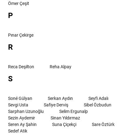
Ömer Çeşit
P
Pınar Çekirge
R
Reca Deşilton
Reha Alpay
S
Soné Gülyan
Serkan Aydın
Seyfi Adalı
Sevgi Usta
Safiye Derviş
Sibel Özbudun
Sarphan Uzunoğlu
Selim Ergunalp
Sezin Aydemir
Sinan Yıldırmaz
Seren Ay Şahin
Suna Çiçekçi
Sare Öztürk
Sedef Atik