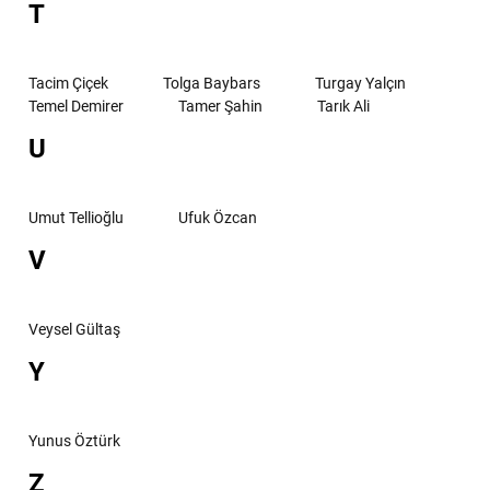
T
Tacim Çiçek
Tolga Baybars
Turgay Yalçın
Temel Demirer
Tamer Şahin
Tarık Ali
U
Umut Tellioğlu
Ufuk Özcan
V
Veysel Gültaş
Y
Yunus Öztürk
Z