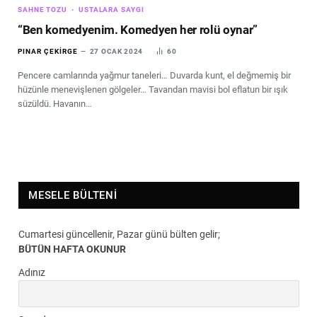
SAHNE TOZU
USTALARA SAYGI
“Ben komedyenim. Komedyen her rolü oynar”
PINAR ÇEKIRGE
27 OCAK 2024
60
Pencere camlarında yağmur taneleri… Duvarda kunt, el değmemiş bir
hüzünle menevişlenen gölgeler… Tavandan mavisi bol eflatun bir ışık
süzüldü. Havanın…
MESELE BÜLTENI
Cumartesi güncellenir, Pazar günü bülten gelir;
BÜTÜN HAFTA OKUNUR
Adınız