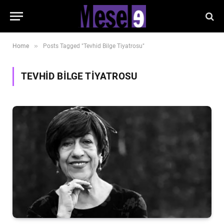
»
Home
Posts Tagged "Tevhid Bilge Tiyatrosu"
TEVHID BILGE TIYATROSU