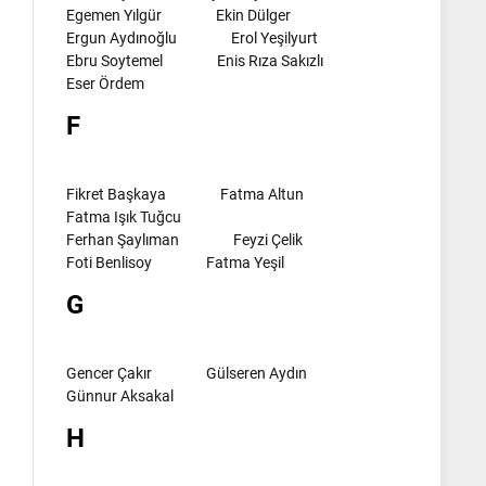
Egemen Yılgür
Ekin Dülger
Ergun Aydınoğlu
Erol Yeşilyurt
Ebru Soytemel
Enis Rıza Sakızlı
Eser Ördem
F
Fikret Başkaya
Fatma Altun
Fatma Işık Tuğcu
Ferhan Şaylıman
Feyzi Çelik
Foti Benlisoy
Fatma Yeşil
G
Gencer Çakır
Gülseren Aydın
Günnur Aksakal
H