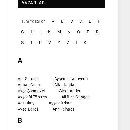
YAZARLAR
Tüm Yazarlar
A
B
C
D
E
F
G
H
I
K
M
N
O
P
R
S
T
U
V
Y
Z
İ
Ş
A
Aslı Sarıoğlu
Ayşenur Tanrıverdi
Adnan Genç
Altar Kaplan
Ayşe Şaşmazel
Alex Lantier
Ayşegül Tözeren
Ali Rıza Güngen
Adil Okay
ayşe düzkan
Aysel Dereli
Ann Telnaes
B