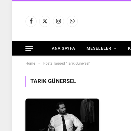
Facebook
X
Instagram
WhatsApp
(Twitter)
ANA SAYFA
MESELELER
K
»
Home
Posts Tagged "Tarık Günersel"
TARIK GÜNERSEL