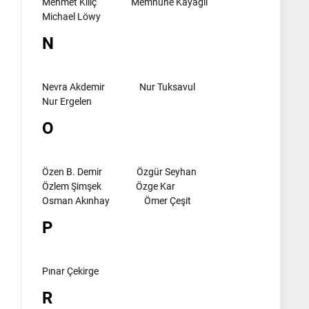
Mehmet Kılıç
Memnune Kayagil
Michael Löwy
N
Nevra Akdemir
Nur Tuksavul
Nur Ergelen
O
Özen B. Demir
Özgür Seyhan
Özlem Şimşek
Özge Kar
Osman Akınhay
Ömer Çeşit
P
Pınar Çekirge
R