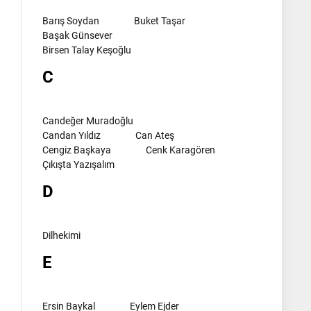
Barış Soydan
Buket Taşar
Başak Günsever
Birsen Talay Keşoğlu
C
Candeğer Muradoğlu
Candan Yıldız
Can Ateş
Cengiz Başkaya
Cenk Karagören
Çıkışta Yazışalım
D
Dilhekimi
E
Ersin Baykal
Eylem Ejder