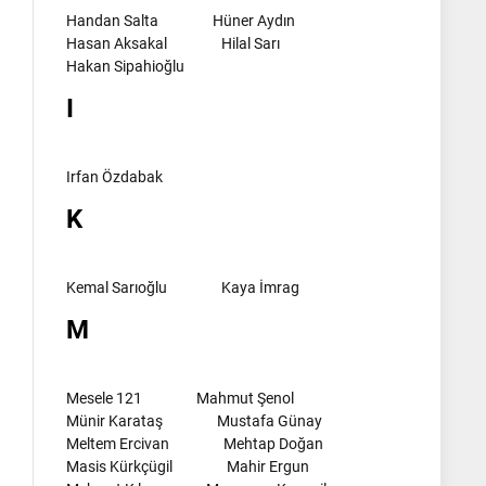
Handan Salta
Hüner Aydın
Hasan Aksakal
Hilal Sarı
Hakan Sipahioğlu
I
Irfan Özdabak
K
Kemal Sarıoğlu
Kaya İmrag
M
Mesele 121
Mahmut Şenol
Münir Karataş
Mustafa Günay
Meltem Ercivan
Mehtap Doğan
Masis Kürkçügil
Mahir Ergun