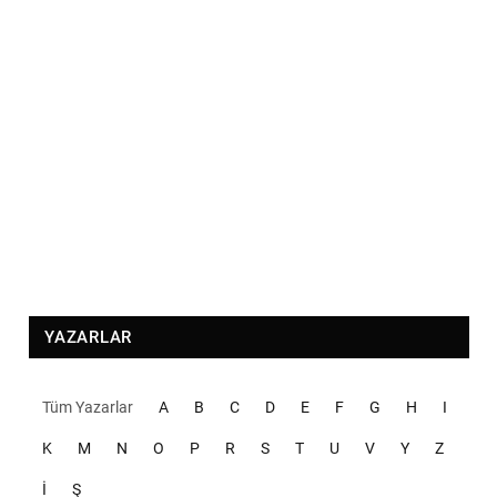
YAZARLAR
Tüm Yazarlar
A
B
C
D
E
F
G
H
I
K
M
N
O
P
R
S
T
U
V
Y
Z
İ
Ş