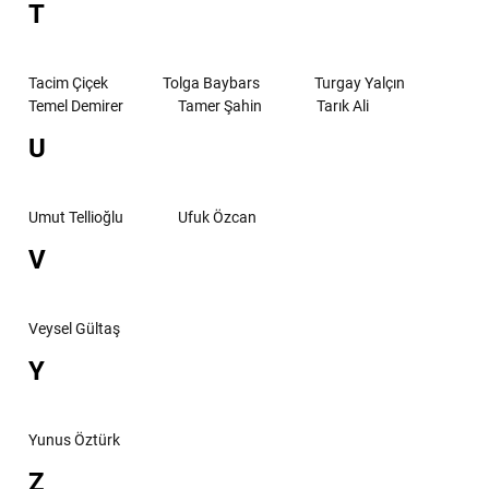
T
Tacim Çiçek
Tolga Baybars
Turgay Yalçın
Temel Demirer
Tamer Şahin
Tarık Ali
U
Umut Tellioğlu
Ufuk Özcan
V
Veysel Gültaş
Y
Yunus Öztürk
Z