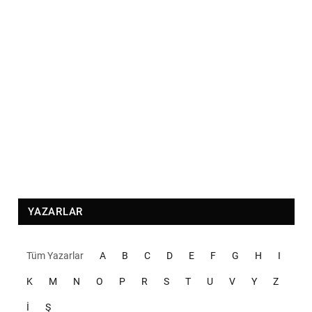
YAZARLAR
Tüm Yazarlar
A
B
C
D
E
F
G
H
I
K
M
N
O
P
R
S
T
U
V
Y
Z
İ
Ş