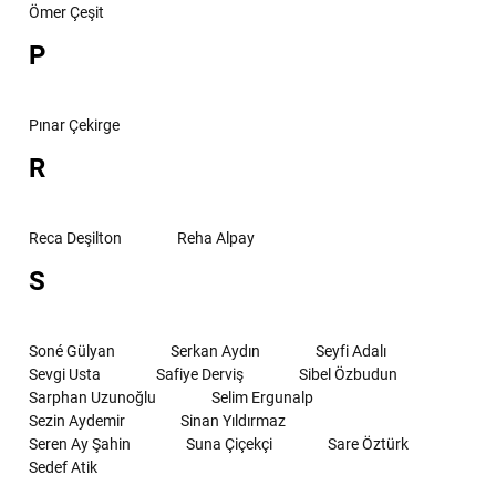
Ömer Çeşit
P
Pınar Çekirge
R
Reca Deşilton
Reha Alpay
S
Soné Gülyan
Serkan Aydın
Seyfi Adalı
Sevgi Usta
Safiye Derviş
Sibel Özbudun
Sarphan Uzunoğlu
Selim Ergunalp
Sezin Aydemir
Sinan Yıldırmaz
Seren Ay Şahin
Suna Çiçekçi
Sare Öztürk
Sedef Atik