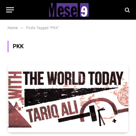
»
Home
Posts Tagged "PKK"
PKK