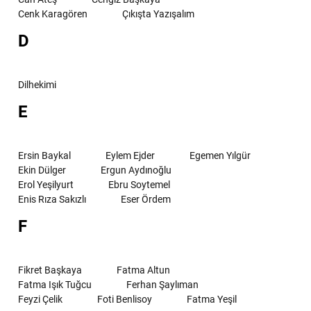
Cenk Karagören
Çıkışta Yazışalım
D
Dilhekimi
E
Ersin Baykal
Eylem Ejder
Egemen Yılgür
Ekin Dülger
Ergun Aydınoğlu
Erol Yeşilyurt
Ebru Soytemel
Enis Rıza Sakızlı
Eser Ördem
F
Fikret Başkaya
Fatma Altun
Fatma Işık Tuğcu
Ferhan Şaylıman
Feyzi Çelik
Foti Benlisoy
Fatma Yeşil