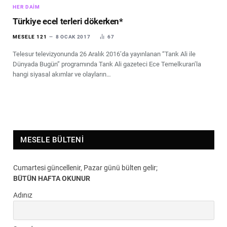
HER DAIM
Türkiye ecel terleri dökerken*
MESELE 121
8 OCAK 2017
67
Telesur televizyonunda 26 Aralık 2016’da yayınlanan “Tarık Ali ile
Dünyada Bugün” programında Tarık Ali gazeteci Ece Temelkuran’la
hangi siyasal akımlar ve olayların…
MESELE BÜLTENI
Cumartesi güncellenir, Pazar günü bülten gelir;
BÜTÜN HAFTA OKUNUR
Adınız