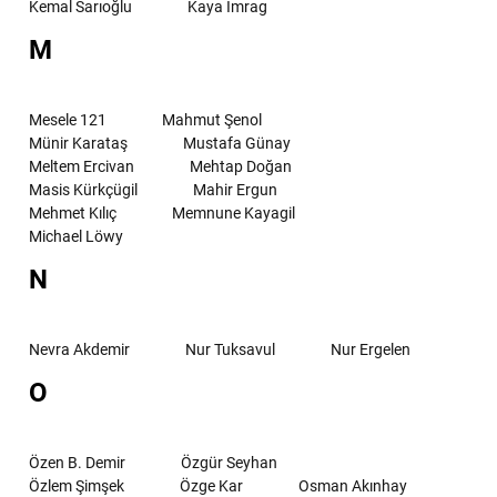
Kemal Sarıoğlu
Kaya İmrag
M
Mesele 121
Mahmut Şenol
Münir Karataş
Mustafa Günay
Meltem Ercivan
Mehtap Doğan
Masis Kürkçügil
Mahir Ergun
Mehmet Kılıç
Memnune Kayagil
Michael Löwy
N
Nevra Akdemir
Nur Tuksavul
Nur Ergelen
O
Özen B. Demir
Özgür Seyhan
Özlem Şimşek
Özge Kar
Osman Akınhay