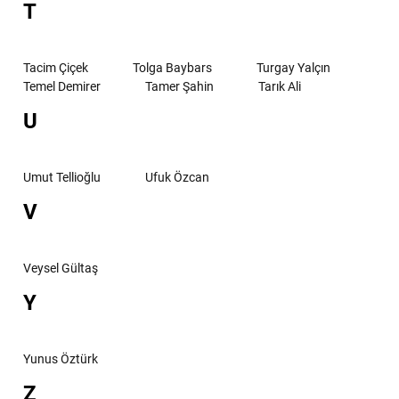
T
Tacim Çiçek
Tolga Baybars
Turgay Yalçın
Temel Demirer
Tamer Şahin
Tarık Ali
U
Umut Tellioğlu
Ufuk Özcan
V
Veysel Gültaş
Y
Yunus Öztürk
Z