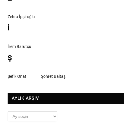
Zehra İpşiroğlu
İ
İrem Barutçu
Ş
Şefik Onat
Şöhret Baltaş
AYLIK ARŞİV
AYLIK
ARŞİV