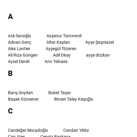
A
Aslı Sarıoğlu
Ayşenur Tanrıverdi
Adnan Genç
Altar Kaplan
Ayşe Şaşmazel
Alex Lantier
Ayşegül Tözeren
Ali Rıza Güngen
Adil Okay
ayşe düzkan
Aysel Dereli
Ann Telnaes
B
Barış Soydan
Buket Taşar
Başak Günsever
Birsen Talay Keşoğlu
C
Candeğer Muradoğlu
Candan Yıldız
Can Ateş
Cengiz Başkaya