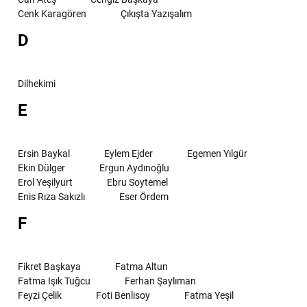
Cenk Karagören
Çıkışta Yazışalım
D
Dilhekimi
E
Ersin Baykal
Eylem Ejder
Egemen Yılgür
Ekin Dülger
Ergun Aydınoğlu
Erol Yeşilyurt
Ebru Soytemel
Enis Rıza Sakızlı
Eser Ördem
F
Fikret Başkaya
Fatma Altun
Fatma Işık Tuğcu
Ferhan Şaylıman
Feyzi Çelik
Foti Benlisoy
Fatma Yeşil