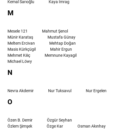
Kemal Sarıoğlu
Kaya İmrag
M
Mesele 121
Mahmut Şenol
Münir Karataş
Mustafa Günay
Meltem Ercivan
Mehtap Doğan
Masis Kürkçügil
Mahir Ergun
Mehmet Kılıç
Memnune Kayagil
Michael Löwy
N
Nevra Akdemir
Nur Tuksavul
Nur Ergelen
O
Özen B. Demir
Özgür Seyhan
Özlem Şimşek
Özge Kar
Osman Akınhay