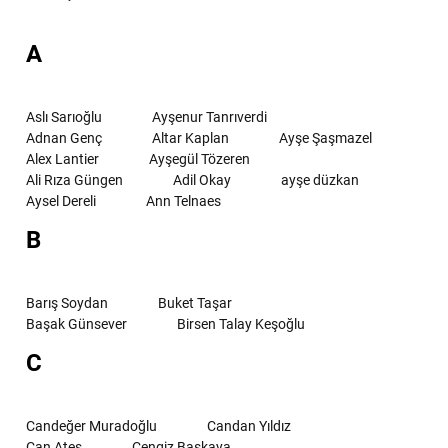
A
Aslı Sarıoğlu
Ayşenur Tanrıverdi
Adnan Genç
Altar Kaplan
Ayşe Şaşmazel
Alex Lantier
Ayşegül Tözeren
Ali Rıza Güngen
Adil Okay
ayşe düzkan
Aysel Dereli
Ann Telnaes
B
Barış Soydan
Buket Taşar
Başak Günsever
Birsen Talay Keşoğlu
C
Candeğer Muradoğlu
Candan Yıldız
Can Ateş
Cengiz Başkaya