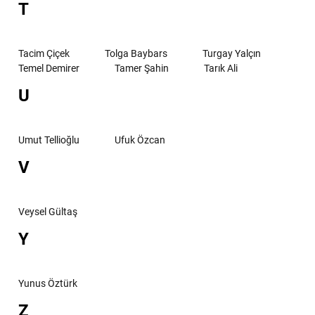
T
Tacim Çiçek
Tolga Baybars
Turgay Yalçın
Temel Demirer
Tamer Şahin
Tarık Ali
U
Umut Tellioğlu
Ufuk Özcan
V
Veysel Gültaş
Y
Yunus Öztürk
Z