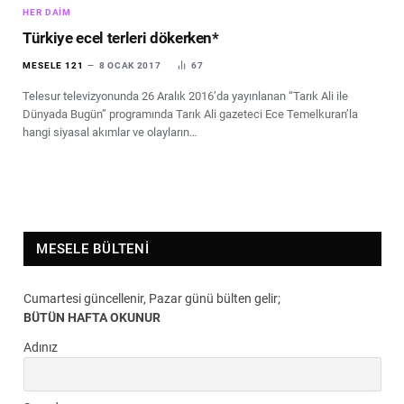
HER DAIM
Türkiye ecel terleri dökerken*
MESELE 121
8 OCAK 2017
67
Telesur televizyonunda 26 Aralık 2016’da yayınlanan “Tarık Ali ile
Dünyada Bugün” programında Tarık Ali gazeteci Ece Temelkuran’la
hangi siyasal akımlar ve olayların…
MESELE BÜLTENI
Cumartesi güncellenir, Pazar günü bülten gelir;
BÜTÜN HAFTA OKUNUR
Adınız