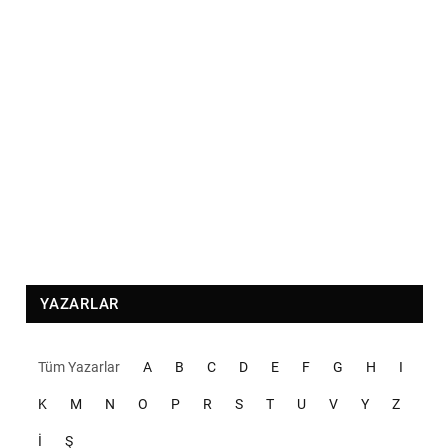
YAZARLAR
Tüm Yazarlar
A
B
C
D
E
F
G
H
I
K
M
N
O
P
R
S
T
U
V
Y
Z
İ
Ş