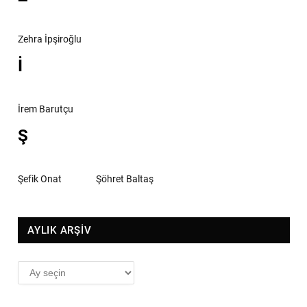
Zehra İpşiroğlu
İ
İrem Barutçu
Ş
Şefik Onat
Şöhret Baltaş
AYLIK ARŞİV
AYLIK
ARŞİV