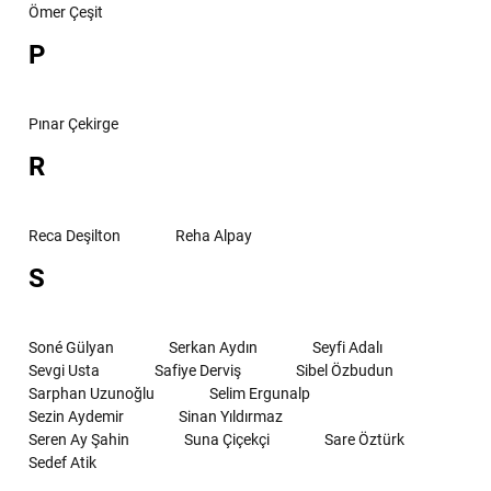
Ömer Çeşit
P
Pınar Çekirge
R
Reca Deşilton
Reha Alpay
S
Soné Gülyan
Serkan Aydın
Seyfi Adalı
Sevgi Usta
Safiye Derviş
Sibel Özbudun
Sarphan Uzunoğlu
Selim Ergunalp
Sezin Aydemir
Sinan Yıldırmaz
Seren Ay Şahin
Suna Çiçekçi
Sare Öztürk
Sedef Atik