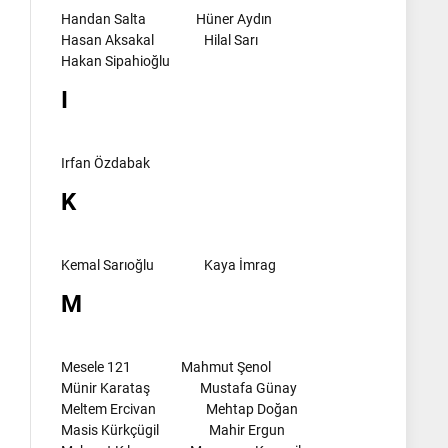
Handan Salta
Hüner Aydın
Hasan Aksakal
Hilal Sarı
Hakan Sipahioğlu
I
Irfan Özdabak
K
Kemal Sarıoğlu
Kaya İmrag
M
Mesele 121
Mahmut Şenol
Münir Karataş
Mustafa Günay
Meltem Ercivan
Mehtap Doğan
Masis Kürkçügil
Mahir Ergun