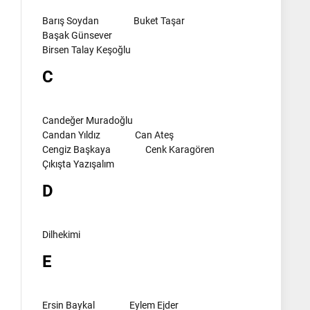
Barış Soydan
Buket Taşar
Başak Günsever
Birsen Talay Keşoğlu
C
Candeğer Muradoğlu
Candan Yıldız
Can Ateş
Cengiz Başkaya
Cenk Karagören
Çıkışta Yazışalım
D
Dilhekimi
E
Ersin Baykal
Eylem Ejder