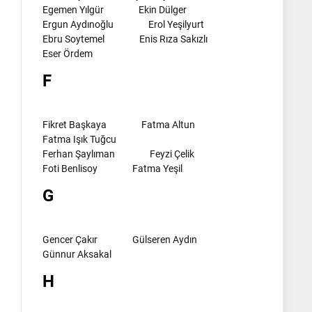
Egemen Yılgür
Ekin Dülger
Ergun Aydınoğlu
Erol Yeşilyurt
Ebru Soytemel
Enis Rıza Sakızlı
Eser Ördem
F
Fikret Başkaya
Fatma Altun
Fatma Işık Tuğcu
Ferhan Şaylıman
Feyzi Çelik
Foti Benlisoy
Fatma Yeşil
G
Gencer Çakır
Gülseren Aydın
Günnur Aksakal
H