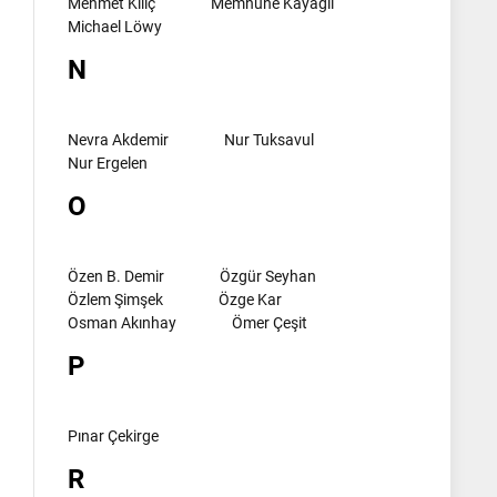
Mehmet Kılıç
Memnune Kayagil
Michael Löwy
N
Nevra Akdemir
Nur Tuksavul
Nur Ergelen
O
Özen B. Demir
Özgür Seyhan
Özlem Şimşek
Özge Kar
Osman Akınhay
Ömer Çeşit
P
Pınar Çekirge
R