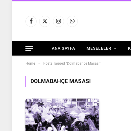
Facebook
X
Instagram
WhatsApp
(Twitter)
ANA SAYFA
MESELELER
K
»
Home
Posts Tagged "Dolmabahçe Masası"
DOLMABAHÇE MASASI