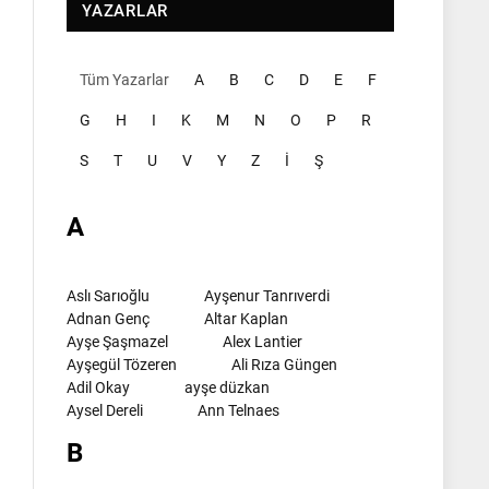
YAZARLAR
Tüm Yazarlar
A
B
C
D
E
F
G
H
I
K
M
N
O
P
R
S
T
U
V
Y
Z
İ
Ş
A
Aslı Sarıoğlu
Ayşenur Tanrıverdi
Adnan Genç
Altar Kaplan
Ayşe Şaşmazel
Alex Lantier
Ayşegül Tözeren
Ali Rıza Güngen
Adil Okay
ayşe düzkan
Aysel Dereli
Ann Telnaes
B