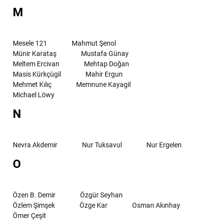
M
Mesele 121
Mahmut Şenol
Münir Karataş
Mustafa Günay
Meltem Ercivan
Mehtap Doğan
Masis Kürkçügil
Mahir Ergun
Mehmet Kılıç
Memnune Kayagil
Michael Löwy
N
Nevra Akdemir
Nur Tuksavul
Nur Ergelen
O
Özen B. Demir
Özgür Seyhan
Özlem Şimşek
Özge Kar
Osman Akınhay
Ömer Çeşit