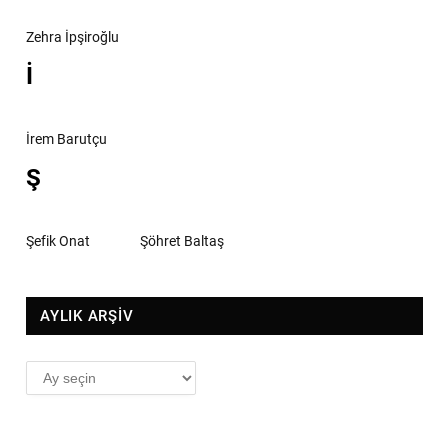
Zehra İpşiroğlu
İ
İrem Barutçu
Ş
Şefik Onat
Şöhret Baltaş
AYLIK ARŞİV
AYLIK
ARŞİV