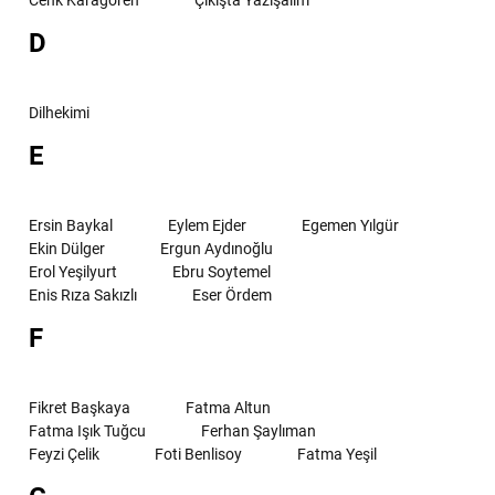
D
Dilhekimi
E
Ersin Baykal
Eylem Ejder
Egemen Yılgür
Ekin Dülger
Ergun Aydınoğlu
Erol Yeşilyurt
Ebru Soytemel
Enis Rıza Sakızlı
Eser Ördem
F
Fikret Başkaya
Fatma Altun
Fatma Işık Tuğcu
Ferhan Şaylıman
Feyzi Çelik
Foti Benlisoy
Fatma Yeşil