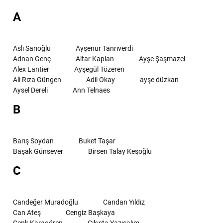
A
Aslı Sarıoğlu
Ayşenur Tanrıverdi
Adnan Genç
Altar Kaplan
Ayşe Şaşmazel
Alex Lantier
Ayşegül Tözeren
Ali Rıza Güngen
Adil Okay
ayşe düzkan
Aysel Dereli
Ann Telnaes
B
Barış Soydan
Buket Taşar
Başak Günsever
Birsen Talay Keşoğlu
C
Candeğer Muradoğlu
Candan Yıldız
Can Ateş
Cengiz Başkaya
Cenk Karagören
Çıkışta Yazışalım