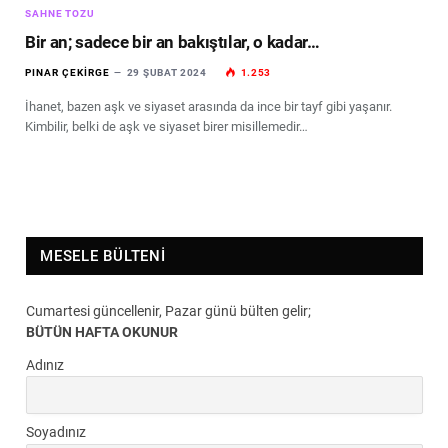
SAHNE TOZU
Bir an; sadece bir an bakıştılar, o kadar…
PINAR ÇEKIRGE
29 ŞUBAT 2024
1.253
İhanet, bazen aşk ve siyaset arasında da ince bir tayf gibi yaşanır.
Kimbilir, belki de aşk ve siyaset birer misillemedir…
MESELE BÜLTENI
Cumartesi güncellenir, Pazar günü bülten gelir;
BÜTÜN HAFTA OKUNUR
Adınız
Soyadınız