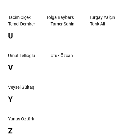
Tacim Çiçek
Tolga Baybars
Turgay Yalçın
Temel Demirer
Tamer Şahin
Tarık Ali
U
Umut Tellioğlu
Ufuk Özcan
V
Veysel Gültaş
Y
Yunus Öztürk
Z