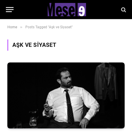
»
Home
Posts Tagged "Aşk ve Siyaset"
AŞK VE SIYASET