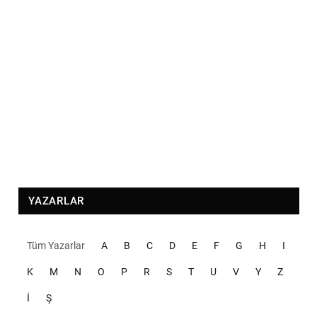
YAZARLAR
Tüm Yazarlar
A
B
C
D
E
F
G
H
I
K
M
N
O
P
R
S
T
U
V
Y
Z
İ
Ş