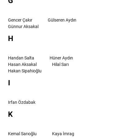
G
Gencer Çakır
Gülseren Aydın
Günnur Aksakal
H
Handan Salta
Hüner Aydın
Hasan Aksakal
Hilal Sarı
Hakan Sipahioğlu
I
Irfan Özdabak
K
Kemal Sarıoğlu
Kaya İmrag