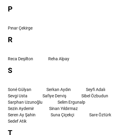
P
Pınar Çekirge
R
Reca Deşilton
Reha Alpay
S
Soné Gülyan
Serkan Aydın
Seyfi Adalı
Sevgi Usta
Safiye Derviş
Sibel Özbudun
Sarphan Uzunoğlu
Selim Ergunalp
Sezin Aydemir
Sinan Yıldırmaz
Seren Ay Şahin
Suna Çiçekçi
Sare Öztürk
Sedef Atik
T