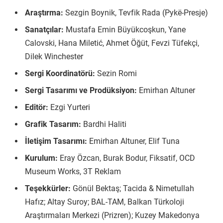
Araştırma:
Sezgin Boynik, Tevfik Rada (
Pykë-Presje)
Sanatçılar:
Mustafa Emin Büyükcoşkun, Yane
Calovski, Hana Miletić, Ahmet Öğüt, Fevzi Tüfekçi,
Dilek Winchester
Sergi Koordinatörü:
Sezin Romi
Sergi Tasarımı ve Prodüksiyon:
Emirhan Altuner
Editör:
Ezgi Yurteri
Grafik Tasarım:
Bardhi Haliti
İletişim Tasarımı:
Emirhan Altuner, Elif Tuna
Kurulum:
Eray Özcan, Burak Bodur, Fiksatif, OCD
Museum Works, 3T Reklam
Teşekkürler:
Gönül Bektaş; Tacida & Nimetullah
Hafız; Altay Suroy; BAL-TAM, Balkan Türkoloji
Araştırmaları Merkezi (Prizren); Kuzey Makedonya