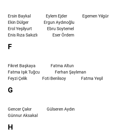
Ersin Baykal
Eylem Ejder
Egemen Yılgür
Ekin Dülger
Ergun Aydınoğlu
Erol Yeşilyurt
Ebru Soytemel
Enis Rıza Sakızlı
Eser Ördem
F
Fikret Başkaya
Fatma Altun
Fatma Işık Tuğcu
Ferhan Şaylıman
Feyzi Çelik
Foti Benlisoy
Fatma Yeşil
G
Gencer Çakır
Gülseren Aydın
Günnur Aksakal
H