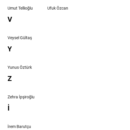
Umut Tellioğlu
Ufuk Özcan
V
Veysel Gültaş
Y
Yunus Öztürk
Z
Zehra İpşiroğlu
İ
İrem Barutçu