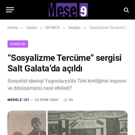
»
»
»
»
Home
Yazılar
SEYİRLİK
Sergiler
“Sosyalizme Tercüme” sergisi Salt Galata’da açıldı
SERGILER
“Sosyalizme Tercüme” sergisi
Salt Galata’da açıldı
Sosyalist ideoloji Yugoslavya’da Türk kimliğinin inşasını
ve dönüşümünü nasıl etkiledi?
MESELE 121
25 EKIM 2024
34