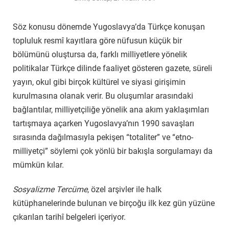
Söz konusu dönemde Yugoslavya’da Türkçe konuşan
topluluk resmî kayıtlara göre nüfusun küçük bir
bölümünü oluştursa da, farklı milliyetlere yönelik
politikalar Türkçe dilinde faaliyet gösteren gazete, süreli
yayın, okul gibi birçok kültürel ve siyasi girişimin
kurulmasına olanak verir. Bu oluşumlar arasındaki
bağlantılar, milliyetçiliğe yönelik ana akım yaklaşımları
tartışmaya açarken Yugoslavya’nın 1990 savaşları
sırasında dağılmasıyla pekişen “totaliter” ve “etno-
milliyetçi” söylemi çok yönlü bir bakışla sorgulamayı da
mümkün kılar.
Sosyalizme Tercüme
, özel arşivler ile halk
kütüphanelerinde bulunan ve birçoğu ilk kez gün yüzüne
çıkarılan tarihî belgeleri içeriyor.