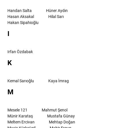
Handan Salta
Hüner Aydın
Hasan Aksakal
Hilal Sarı
Hakan Sipahioğlu
I
Irfan Özdabak
K
Kemal Sarıoğlu
Kaya İmrag
M
Mesele 121
Mahmut Şenol
Münir Karataş
Mustafa Günay
Meltem Ercivan
Mehtap Doğan
Masis Kürkçügil
Mahir Ergun