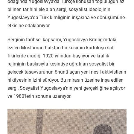
odağında Yugoslavya’da Türkçe konuşan topluluğun az
bilinen tarihini ele alan sergi, sosyalist ideolojinin
Yugoslavya’da Türk kimliğinin inşasına ve dönüşümüne
etkisine odaklanıyor.
Serginin tarihsel kapsamı, Yugoslavya Krallığı’ndaki
ezilen Müslüman halktan bir kesimin kurtuluşu sol
fikirlerde aradığı 1920 yılından başlıyor ve krallık
rejiminin baskısıyla kesintiye uğratılan sosyalist bir
gelecek tasavvurunun önünü açan yeni nesil aktivistlerin
hikâyesinin izini sürüyor. Bu mirasın üzerine inşa edilen
sergi, Sosyalist Yugoslavya’nın yeni gerçekliğine açılıyor
ve 1980’lerin sonuna uzanıyor.