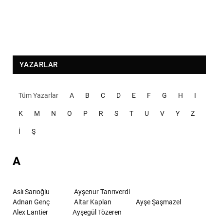
YAZARLAR
Tüm Yazarlar
A
B
C
D
E
F
G
H
I
K
M
N
O
P
R
S
T
U
V
Y
Z
İ
Ş
A
Aslı Sarıoğlu
Ayşenur Tanrıverdi
Adnan Genç
Altar Kaplan
Ayşe Şaşmazel
Alex Lantier
Ayşegül Tözeren