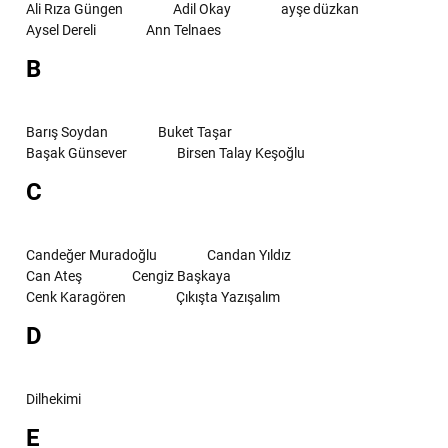
Ali Rıza Güngen
Adil Okay
ayşe düzkan
Aysel Dereli
Ann Telnaes
B
Barış Soydan
Buket Taşar
Başak Günsever
Birsen Talay Keşoğlu
C
Candeğer Muradoğlu
Candan Yıldız
Can Ateş
Cengiz Başkaya
Cenk Karagören
Çıkışta Yazışalım
D
Dilhekimi
E