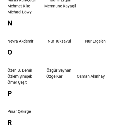
Mehmet Kılıç
Memnune Kayagil
Michael Löwy
N
Nevra Akdemir
Nur Tuksavul
Nur Ergelen
O
Özen B. Demir
Özgür Seyhan
Özlem Şimşek
Özge Kar
Osman Akınhay
Ömer Çeşit
P
Pınar Çekirge
R