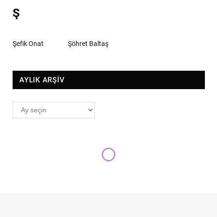
Ş
Şefik Onat
Şöhret Baltaş
AYLIK ARŞİV
AYLIK
ARŞİV
HAFTANIN KONSERI
Rahmaninoff’un zirve eseri: 3
No.lu Piyano Konçertosu