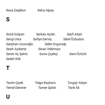
Reca Deşilton
Reha Alpay
S
Soné Gülyan
Serkan Aydın
Seyfi Adalı
Sevgi Usta
Safiye Derviş
Sibel Özbudun
Sarphan Uzunoğlu
Selim Ergunalp
Sezin Aydemir
Sinan Yıldırmaz
Seren Ay Şahin
Suna Çiçekçi
Sare Öztürk
Sedef Atik
T
Tacim Çiçek
Tolga Baybars
Turgay Yalçın
Temel Demirer
Tamer Şahin
Tarık Ali
U